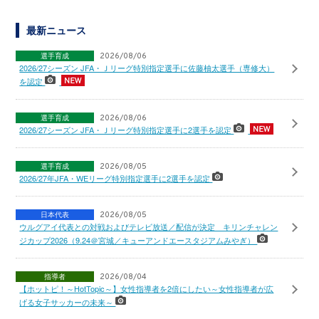
最新ニュース
選手育成
2026/08/06
2026/27シーズン JFA・Ｊリーグ特別指定選手に佐藤柚太選手（専修大）
を認定
選手育成
2026/08/06
2026/27シーズン JFA・Ｊリーグ特別指定選手に2選手を認定
選手育成
2026/08/05
2026/27年JFA・WEリーグ特別指定選手に2選手を認定
日本代表
2026/08/05
ウルグアイ代表との対戦およびテレビ放送／配信が決定 キリンチャレン
ジカップ2026（9.24＠宮城／キューアンドエースタジアムみやぎ）
指導者
2026/08/04
【ホットピ！～HotTopic～】女性指導者を2倍にしたい～女性指導者が広
げる女子サッカーの未来～