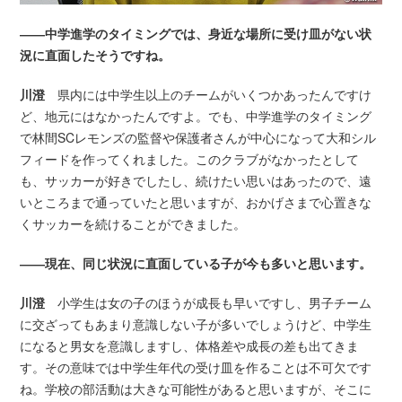
――中学進学のタイミングでは、身近な場所に受け皿がない状
況に直面したそうですね。
川澄
県内には中学生以上のチームがいくつかあったんですけ
ど、地元にはなかったんですよ。でも、中学進学のタイミング
で林間SCレモンズの監督や保護者さんが中心になって大和シル
フィードを作ってくれました。このクラブがなかったとして
も、サッカーが好きでしたし、続けたい思いはあったので、遠
いところまで通っていたと思いますが、おかげさまで心置きな
くサッカーを続けることができました。
――現在、同じ状況に直面している子が今も多いと思います。
川澄
小学生は女の子のほうが成長も早いですし、男子チーム
に交ざってもあまり意識しない子が多いでしょうけど、中学生
になると男女を意識しますし、体格差や成長の差も出てきま
す。その意味では中学生年代の受け皿を作ることは不可欠です
ね。学校の部活動は大きな可能性があると思いますが、そこに