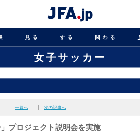
表
見る
する
関わる
女子サッカー
一覧へ
│
次の記事へ
デー」プロジェクト説明会を実施