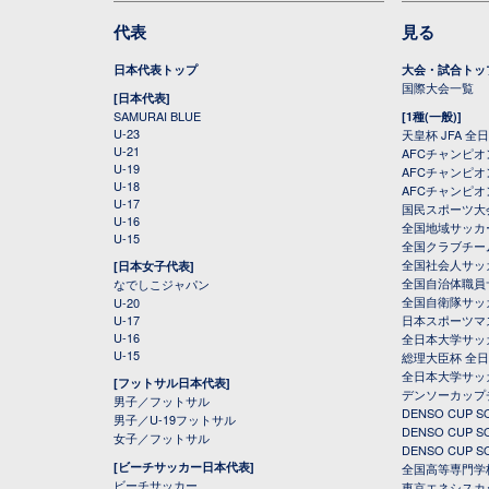
代表
見る
日本代表トップ
大会・試合トッ
国際大会一覧
[日本代表]
SAMURAI BLUE
[1種(一般)]
U-23
天皇杯 JFA 
U-21
AFCチャンピ
U-19
AFCチャンピオン
U-18
AFCチャンピオ
U-17
国民スポーツ大
U-16
全国地域サッカ
U-15
全国クラブチー
全国社会人サッ
[日本女子代表]
全国自治体職員
なでしこジャパン
全国自衛隊サッ
U-20
U-17
日本スポーツマ
U-16
全日本大学サッ
U-15
総理大臣杯 全
全日本大学サッ
[フットサル日本代表]
デンソーカップ
男子／フットサル
DENSO CUP
男子／U-19フットサル
DENSO CUP
女子／フットサル
DENSO CUP
[ビーチサッカー日本代表]
全国高等専門学
ビーチサッカー
東京エネシスカ