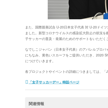
また、国際親善試合 U-20日本女子代表 対 U-2
ました。新型コロナウイルスの感染拡大防止の状況を
子サッカーの普及・発展のためのサポートをいただく
なでしこジャパン（日本女子代表）のアパレルプロバ
にちなみ、黄色いスカーフをご提供いただき、2020 Sh
につけていきます。
各プロジェクトやイベントの詳細につきましては、「J
「女子サッカーデー」特設ページ
関連情報