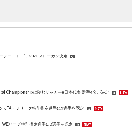
カーデー ロゴ、2020スローガン決定
inental Championshipに臨むサッカーe日本代表 選手4名が決定
ーズン JFA・Ｊリーグ特別指定選手に9選手を認定
JFA・WEリーグ特別指定選手に3選手を認定