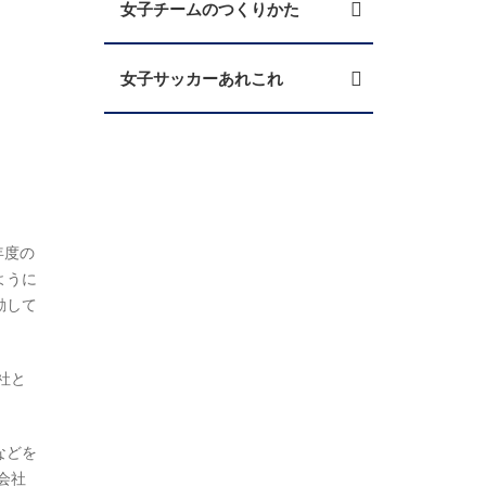
女子チームのつくりかた
女子サッカーあれこれ
。
。
年度の
ように
動して
社と
などを
会社