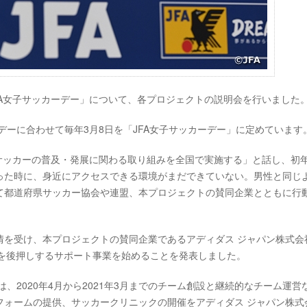
の「JFA女子サッカーデー」について、各プロジェクトの説明会を行いました
デーに合わせて毎年3月8日を「JFA女子サッカーデー」に定めています
子サッカーの普及・発展に関わる取り組みを全国で実施する」と話し、初
った時に、身近にアクセスできる環境がまだできていない。男性と同じ
て都道府県サッカー協会や連盟、本プロジェクトの賛同企業とともに行
情を受け、本プロジェクトの賛同企業であるアディダス ジャパン株式会
設を後押しするサポート事業を始めることを発表しました。
トは、2020年4月から2021年3月までのチーム創設と継続的なチーム運営
フォームの提供、サッカークリニックの開催をアディダス ジャパン株式