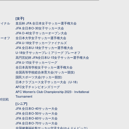
[女子]
ァイナル
皇后杯 JFA 全日本女子サッカー選手権大会
JFA 全日本O-30女子サッカー大会
JFA O-40女子サッカーオープン大会
レーオフ
全日本大学女子サッカー選手権大会
JFA U-18女子サッカーファイナルズ
JFA 全日本U-18女子サッカー選手権大会
U-18女子サッカープレミアリーグ プレーオフ
高円宮妃杯 JFA全日本U-15女子サッカー選手権大会
JFA U-15女子サッカーリーグ
全日本高等学校女子サッカー選手権大会
全国高等学校総合体育大会(サッカー競技)
国民スポーツ大会(サッカー競技)
日本クラブユース女子サッカー大会（U-18）
AFC女子チャンピオンズリーグ
AFC Women's Club Championship 2023 - Invitational
Tournament
対抗戦
[シニア]
JFA 全日本O-40サッカー大会
JFA 全日本O-50サッカー大会
JFA 全日本O-60サッカー大会
JFA 全日本O-70サッカー大会
全国健康福祉祭サッカー交流大会(ねんりんピック)