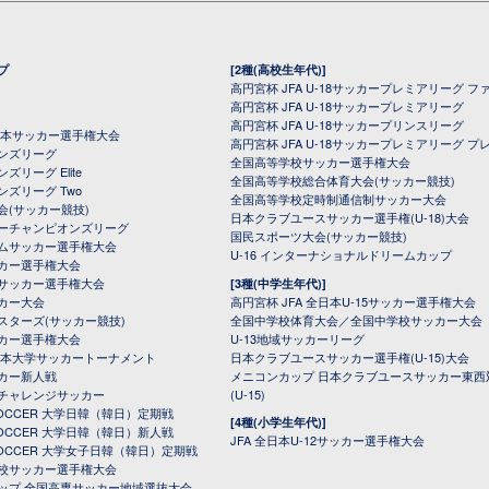
プ
[2種(高校生年代)]
高円宮杯 JFA U-18サッカープレミアリーグ フ
高円宮杯 JFA U-18サッカープレミアリーグ
高円宮杯 JFA U-18サッカープリンスリーグ
全日本サッカー選手権大会
高円宮杯 JFA U-18サッカープレミアリーグ プ
オンズリーグ
全国高等学校サッカー選手権大会
ズリーグ Elite
全国高等学校総合体育大会(サッカー競技)
ンズリーグ Two
全国高等学校定時制通信制サッカー大会
会(サッカー競技)
日本クラブユースサッカー選手権(U-18)大会
ーチャンピオンズリーグ
国民スポーツ大会(サッカー競技)
ムサッカー選手権大会
U-16 インターナショナルドリームカップ
カー選手権大会
サッカー選手権大会
[3種(中学生年代)]
カー大会
高円宮杯 JFA 全日本U-15サッカー選手権大会
スターズ(サッカー競技)
全国中学校体育大会／全国中学校サッカー大会
カー選手権大会
U-13地域サッカーリーグ
日本大学サッカートーナメント
日本クラブユースサッカー選手権(U-15)大会
カー新人戦
メニコンカップ 日本クラブユースサッカー東西
チャレンジサッカー
(U-15)
 SOCCER 大学日韓（韓日）定期戦
[4種(小学生年代)]
 SOCCER 大学日韓（韓日）新人戦
JFA 全日本U-12サッカー選手権大会
 SOCCER 大学女子日韓（韓日）定期戦
校サッカー選手権大会
ップ 全国高専サッカー地域選抜大会