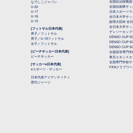
全国自治体職員
なでしこジャパン
全国自衛隊サッ
U-20
U-17
日本スポーツマ
U-16
全日本大学サッ
U-15
総理大臣杯 全
全日本大学サッ
[フットサル日本代表]
デンソーカップ
男子／フットサル
DENSO CUP
男子／U-19フットサル
DENSO CUP
女子／フットサル
DENSO CUP
[ビーチサッカー日本代表]
全国高等専門学
ビーチサッカー
東京エネシスカ
全国専門学校サ
[サッカーe日本代表]
FIFAクラブワ
eスポーツ・サッカー
日本代表アイデンティティ
歴代ジャージ