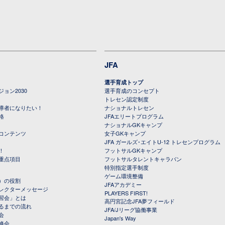
JFA
選手育成トップ
ョン2030
選手育成のコンセプト
トレセン認定制度
導者になりたい！
ナショナルトレセン
格
JFAエリートプログラム
ナショナルGKキャンプ
コンテンツ
女子GKキャンプ
JFA ガールズ･エイトU-12 トレセンプログラム
！
フットサルGKキャンプ
重点項目
フットサルタレントキャラバン
特別指定選手制度
ゲーム環境整備
）の役割
JFAアカデミー
レクターメッセージ
PLAYERS FIRST!
習会」とは
高円宮記念JFA夢フィールド
るまでの流れ
JFA/Jリーグ協働事業
会
Japan's Way
修会