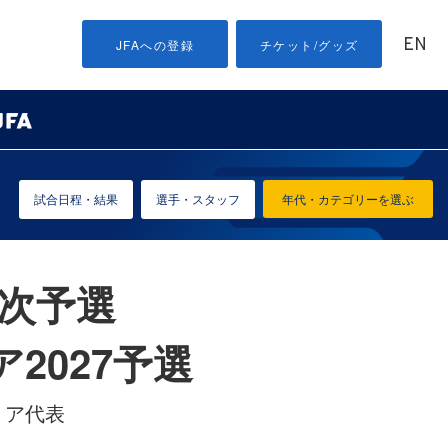
EN
JFAへの登録
チケット/グッズ
試合日程・結果
選手・スタッフ
年代・カテゴリーを選ぶ
2次予選
2027予選
リア代表