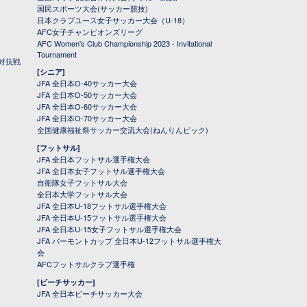
国民スポーツ大会(サッカー競技)
日本クラブユース女子サッカー大会（U-18）
AFC女子チャンピオンズリーグ
AFC Women's Club Championship 2023 - Invitational
Tournament
対抗戦
[シニア]
JFA 全日本O-40サッカー大会
JFA 全日本O-50サッカー大会
JFA 全日本O-60サッカー大会
JFA 全日本O-70サッカー大会
全国健康福祉祭サッカー交流大会(ねんりんピック)
[フットサル]
JFA 全日本フットサル選手権大会
JFA 全日本女子フットサル選手権大会
自衛隊女子フットサル大会
全日本大学フットサル大会
JFA 全日本U-18フットサル選手権大会
JFA 全日本U-15フットサル選手権大会
JFA 全日本U-15女子フットサル選手権大会
JFA バーモントカップ 全日本U-12フットサル選手権大
会
AFCフットサルクラブ選手権
[ビーチサッカー]
JFA 全日本ビーチサッカー大会