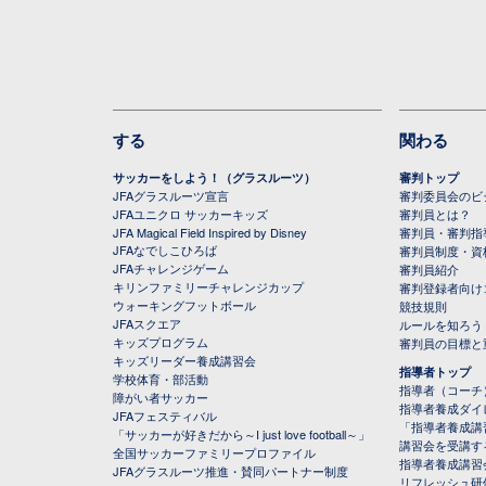
する
関わる
サッカーをしよう！（グラスルーツ）
審判トップ
JFAグラスルーツ宣言
審判委員会のビジ
JFAユニクロ サッカーキッズ
審判員とは？
JFA Magical Field Inspired by Disney
審判員・審判指
JFAなでしこひろば
審判員制度・資
JFAチャレンジゲーム
審判員紹介
キリンファミリーチャレンジカップ
審判登録者向け
ウォーキングフットボール
競技規則
JFAスクエア
ルールを知ろう
キッズプログラム
審判員の目標と
キッズリーダー養成講習会
指導者トップ
学校体育・部活動
指導者（コーチ
障がい者サッカー
指導者養成ダイ
JFAフェスティバル
「指導者養成講
「サッカーが好きだから～I just love football～」
講習会を受講す
全国サッカーファミリープロファイル
指導者養成講習
JFAグラスルーツ推進・賛同パートナー制度
リフレッシュ研