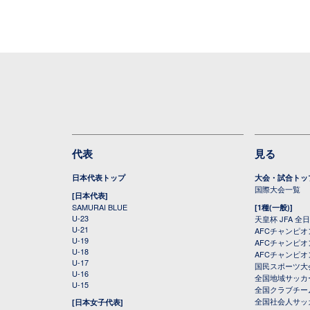
代表
見る
日本代表トップ
大会・試合トッ
国際大会一覧
[日本代表]
SAMURAI BLUE
[1種(一般)]
U-23
天皇杯 JFA 
U-21
AFCチャンピ
U-19
AFCチャンピオン
U-18
AFCチャンピオ
U-17
国民スポーツ大
U-16
全国地域サッカ
U-15
全国クラブチー
全国社会人サッ
[日本女子代表]