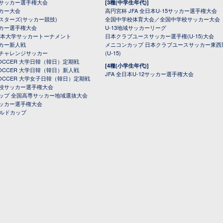
サッカー選手権大会
[3種(中学生年代)]
カー大会
高円宮杯 JFA 全日本U-15サッカー選手権大会
スターズ(サッカー競技)
全国中学校体育大会／全国中学校サッカー大会
カー選手権大会
U-13地域サッカーリーグ
日本大学サッカートーナメント
日本クラブユースサッカー選手権(U-15)大会
カー新人戦
メニコンカップ 日本クラブユースサッカー東西
チャレンジサッカー
(U-15)
 SOCCER 大学日韓（韓日）定期戦
[4種(小学生年代)]
 SOCCER 大学日韓（韓日）新人戦
JFA 全日本U-12サッカー選手権大会
 SOCCER 大学女子日韓（韓日）定期戦
校サッカー選手権大会
ップ 全国高専サッカー地域選抜大会
ッカー選手権大会
ールドカップ