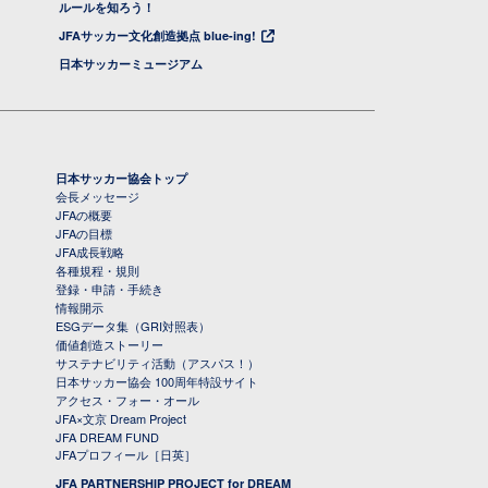
ルールを知ろう！
JFAサッカー文化創造拠点 blue-ing!
日本サッカーミュージアム
日本サッカー協会トップ
会長メッセージ
JFAの概要
JFAの目標
JFA成長戦略
各種規程・規則
登録・申請・手続き
情報開示
ESGデータ集（GRI対照表）
価値創造ストーリー
サステナビリティ活動（アスパス！）
日本サッカー協会 100周年特設サイト
アクセス・フォー・オール
JFA×文京 Dream Project
JFA DREAM FUND
JFAプロフィール［日英］
JFA PARTNERSHIP PROJECT for DREAM