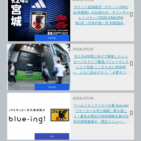
2026/07/22
チケット追加販売（チケットJFAの
み/先着順）のお知らせ キリンチャ
レンジカップ2026 SAMURAI
BLUE（日本代表）対 対戦国未定
【9.24(木)＠宮城／キューアンドエ
ースタジアムみやぎ】
日本代表
2026/07/21
次なる4年間に向けて募集したメッ
セージをライブ書道パフォーマンス
により完成-ここからまた2030年
へ、ともに歩みだそう-「＃夢をつな
ぐ応援フラッグ」を渋谷に掲出
2026年7月20日(月・祝)～7月26日
(日)
日本代表
2026/07/16
ワールドカップイヤーの夏 blue-ing!
でサッカーを学び体験し夢を描こ
う！夏休み限定の特別体験企画や日
本代表関連展示、限定メニュー・グ
ッズが登場
JFA