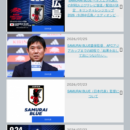
の対戦およびテレビ放送／配信が決
定 キリンチャレンジカップ
2026（9.28＠広島／エディオンピー
スウイング広島）
日本代表
2026/07/25
SAMURAI BLUE森保監督、AFCアジ
アカップまでの続投で「結果を出し
て次につなげたい」
日本代表
2026/07/23
SAMURAI BLUE（日本代表）監督に
ついて
日本代表