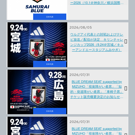
ー2026（10.1＠神奈川／横浜国際総
合競技場、10.5＠東京／国立競技
場）
日本代表
2026/08/05
ウルグアイ代表との対戦およびテレ
ビ放送／配信が決定 キリンチャレ
ンジカップ2026（9.24＠宮城／キュ
ーアンドエースタジアムみやぎ）
日本代表
2026/07/31
BLUE DREAM SEAT supported by
MIZUHO「視覚障がい者席」「知
的・発達障がい者席」「車椅子席」
チケット販売概要決定のお知らせ
キリンチャレンジカップ
2026【09.28(月)＠広島】
日本代表
2026/07/31
BLUE DREAM SEAT supported by
MIZUHO「視覚障がい者席」「知