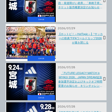
的・発達障がい者席」「車椅子席」
チケット販売概要決定のお知らせ
キリンチャレンジカップ
2026【9.24(木)＠宮城】
日本代表
2026/07/29
【ホットピ！～HotTopic～】“サッカ
ーの祭典”FIFAワールドカップ2026
が幕を閉じる
日本代表
2026/07/28
「FUTURE LEGACY MATCH in
MIYAGI 2026」JAPAN DREAM追加
参加選手決定およびキックオフ時間
変更のお知らせ キリンチャレンジ
カップ2026 SAMURAI BLUE（日本
代表）対 対戦国未定【9.24(木)＠宮
城／キューアンドエースタジアムみ
日本代表
やぎ】
2026/07/28
SAMURAI BLUE ベネズエラ代表と