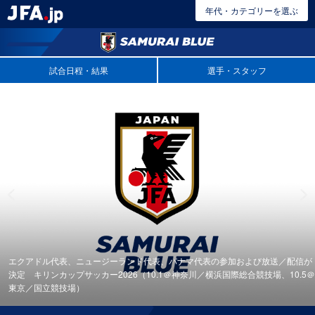
年代・カテゴリーを選ぶ
試合日程・結果
選手・スタッフ
エクアドル代表、ニュージーランド代表、パナマ代表の参加および放送／配信が
決定 キリンカップサッカー2026（10.1＠神奈川／横浜国際総合競技場、10.5＠
東京／国立競技場）