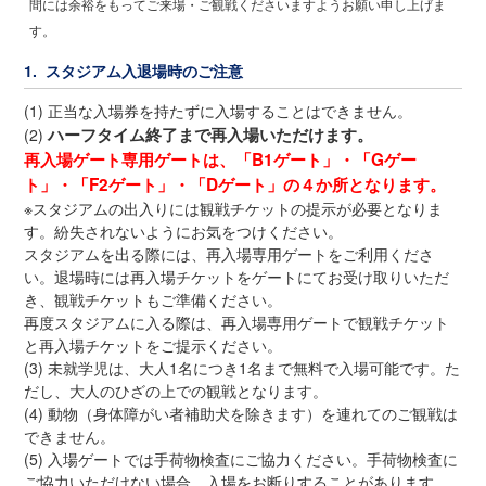
間には余裕をもってご来場・ご観戦くださいますようお願い申し上げま
す。
1. スタジアム入退場時のご注意
(1) 正当な入場券を持たずに入場することはできません。
ハーフタイム終了まで再入場いただけます。
(2)
再入場ゲート専用ゲートは、「B1ゲート」・「Gゲー
ト」・「F2ゲート」・「Dゲート」の４か所となります。
※スタジアムの出入りには観戦チケットの提示が必要となりま
す。紛失されないようにお気をつけください。
スタジアムを出る際には、再入場専用ゲートをご利用くださ
い。退場時には再入場チケットをゲートにてお受け取りいただ
き、観戦チケットもご準備ください。
再度スタジアムに入る際は、再入場専用ゲートで観戦チケット
と再入場チケットをご提示ください。
(3) 未就学児は、大人1名につき1名まで無料で入場可能です。た
だし、大人のひざの上での観戦となります。
(4) 動物（身体障がい者補助犬を除きます）を連れてのご観戦は
できません。
(5) 入場ゲートでは手荷物検査にご協力ください。手荷物検査に
ご協力いただけない場合、入場をお断りすることがあります。