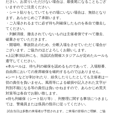
ださい。お戻りいただけない場合は、最後尾になることもござ
いますのでご注意ください。
・シート貼りをしていてもその場にいない場合は、無効となり
ます。あらかじめご了承願います。
・ご入場されるまでに必ず待ち列確保したものを各自で撤去し
てください。
・列解消後、撤去されていないものは主催者側ですべて撤去、
破棄させていただきます。
・開場時、事故防止のため、分断入場をさせていただく場合が
ございます。ご協力のほどよろしくお願いします。
※上記事項以外にも、当該試合開催スタジアムが定めたルールも
遵守してください。
※本ルールは、待ち列の確保を認めるものであって、入場順番、
自由席においての座席確保を確約するものではありません。
※シートなどが剥がれたり、紛失したりしたとしても主催者は一
切の責任を負いません。風雨等による破損や記入された文字が
判別不能になる等の責任は負いかねますので、あらかじめ荒天
対策等は各自でお願い致します。
※待ち列確保（シート貼り等）、列整理に関する事項につきまし
ては、警備員または係員の指示に従ってください。
試合当日は多数の来場者が予想されます。ご来場の皆様のご理解、ご協