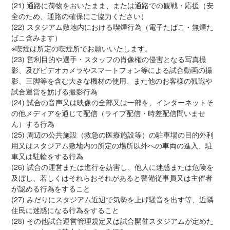
(21) 通路に荷物をおいたまま、または通路での観戦・応援（安
全のため、通路の確保にご協力ください）
(22) スタジアム敷地内における喫煙行為（電子たばこ・無煙た
ばこ含みます）
※喫煙は所定の喫煙所でお願いいたします。
(23) 営利目的や選手・スタッフの肖像権の侵害となる写真撮
影、及びビデオカメラやスマートフォン等による試合動画の撮
影、三脚等を含む大きな機材の使用、また他のお客様の観戦や
試合運営を妨げる撮影行為
(24) 試合の音声又は映像の全部又は一部を、インターネットそ
の他メディアを通じて配信（ライブ配信・時差配信問いませ
ん）する行為
(25) 周辺の公共施設（救急の医療施設等）の駐車場の目的外利
用又はスタジアム敷地内の所定の場所以外への車両の進入、駐
車又は駐輪をする行為
(26) 試合の運営または進行を妨害し、他人に迷惑または危険を
及ぼし、若しくはそれらおそれがあると警備従事員又は主催者
が認める行為をすること
(27) みだりにスタジアム近辺で気勢を上げ騒音を出す等、近隣
住民に迷惑になる行為をすること
(28) その他試合運営管理規定又は試合開催スタジアムが定めた