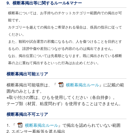
9. 横断幕掲出等に関するルール&マナー
横断幕については、お手持ちのチケットカテゴリー範囲内での掲出が可
能です。
カテゴリーを越えての掲出をご希望される場合は、係員の指示に従って
ください。
また、観戦や試合運営の邪魔になるもの、人を傷つけることを目的とす
るもの、誹謗中傷や差別につながる内容のものは掲出できません。
なお、掲出位置については先着順となります。既に掲出されている横断
幕の上に重ねて掲出するといった行為はお止めください。
横断幕掲出可能エリア
横断幕掲出可能場所は、『
横断幕掲出ルール
』に記載の範
囲内のみとします。
※取り付けの際は、ひもを使用してください（各自持参）。
テープ類（材質、粘度問わず）を使用することはできません。
横断幕掲出不可エリア
1. 『
横断幕掲出ルール
』で掲出を認められていない範囲
2. スポンサー看板等を遮る掲出