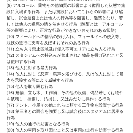
(9) アルコール、薬物その他物質の影響により酩酊した状態で施
設に入場する行為、または施設においてこれらの影響により酩
酊し、試合運営または他人の行為等を阻害し、迷惑となり、若
しくは他人の嫌悪の情を催させる行為（酩酊とは：アルコール
等の影響により、正常な行為ができないおそれのある状態）
(10) フィールドへの物品の投げ入れ、フィールドへの侵入等、
競技の進行に支障を及ぼすおそれのある行為
(11) 立ち入り禁止区域及び侵入不可エリアに立ち入る行為
(12) スタジアムへの持込みが禁止された物品を投げ込むこと又
は使用する行為
(13) 他人に対する暴力行為
(14) 他人に対して怒声・罵声を浴びせる、又は他人に対して暴
力を示唆する等により威嚇する行為
(15) 他人を取り囲む行為
(16) 建物、立ち木、工作物、その他の設備、備品若しくは物件
を破壊し、損傷し、汚損し、又はみだりに操作する行為
(17) テント、小屋その他これらに類する工作物を設置する行為
(18) 第三者との面会を強要し又は試合後にスタジアムに居座る
行為
(19) 他人の通行の妨害となる行為
(20) 他人の車両を取り囲むこと又は車両の走行を妨害する行為