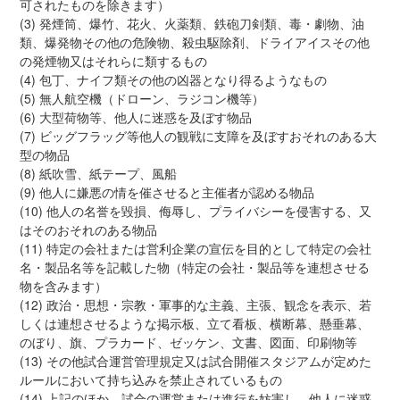
可されたものを除きます）
(3) 発煙筒、爆竹、花火、火薬類、鉄砲刀剣類、毒・劇物、油
類、爆発物その他の危険物、殺虫駆除剤、ドライアイスその他
の発煙物又はそれらに類するもの
(4) 包丁、ナイフ類その他の凶器となり得るようなもの
(5) 無人航空機（ドローン、ラジコン機等）
(6) 大型荷物等、他人に迷惑を及ぼす物品
(7) ビッグフラッグ等他人の観戦に支障を及ぼすおそれのある大
型の物品
(8) 紙吹雪、紙テープ、風船
(9) 他人に嫌悪の情を催させると主催者が認める物品
(10) 他人の名誉を毀損、侮辱し、プライバシーを侵害する、又
はそのおそれのある物品
(11) 特定の会社または営利企業の宣伝を目的として特定の会社
名・製品名等を記載した物（特定の会社・製品等を連想させる
物を含みます）
(12) 政治・思想・宗教・軍事的な主義、主張、観念を表示、若
しくは連想させるような掲示板、立て看板、横断幕、懸垂幕、
のぼり、旗、プラカード、ゼッケン、文書、図面、印刷物等
(13) その他試合運営管理規定又は試合開催スタジアムが定めた
ルールにおいて持ち込みを禁止されているもの
(14) 上記のほか、試合の運営または進行を妨害し、他人に迷惑