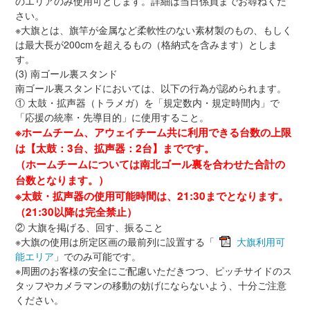
のエリアのみ使用可とします。詳細は当日係員までお尋ねくだ
さい。
※大旗とは、旗竿が金属など柔軟性のない素材製のもの、もしく
は最大長が200cmを超えるもの（格納式を含みます）としま
す。
(3) 南ゴール裏スタンド
南ゴール裏スタンドにおいては、以下の行為が認められます。
① 太鼓・拡声器（トラメガ）を「規定数内・規定時間内」で
「応援の統率・先導目的」に使用すること。
※ホームチーム、アウェイチーム共に利用できる台数の上限
は【太鼓：3台、拡声器：2台】までです。
（ホームチームについては南北ゴール裏を合わせた合計の
台数となります。）
※太鼓・拡声器の使用可能時間は、21:30までとなります。
（21:30以降は完全禁止）
② 大旗を掲げる、回す、振ること
※大旗の使用は所定区画の最前列に設置する「
大旗利用可
能エリア
」でのみ可能です。
※周囲のお客様の安全にご配慮いただきつつ、ピッチサイドのス
タッフやカメラマンの移動の妨げにならないよう、十分ご注意
ください。