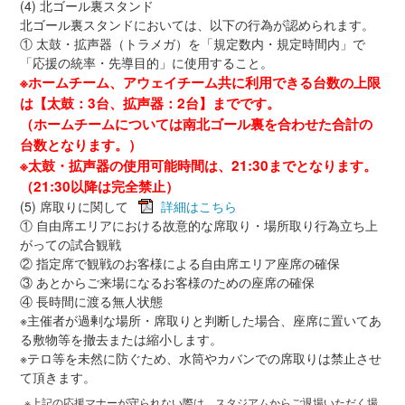
(4) 北ゴール裏スタンド
北ゴール裏スタンドにおいては、以下の行為が認められます。
① 太鼓・拡声器（トラメガ）を「規定数内・規定時間内」で
「応援の統率・先導目的」に使用すること。
※ホームチーム、アウェイチーム共に利用できる台数の上限
は【太鼓：3台、拡声器：2台】までです。
（ホームチームについては南北ゴール裏を合わせた合計の
台数となります。）
※太鼓・拡声器の使用可能時間は、21:30までとなります。
（21:30以降は完全禁止）
(5) 席取りに関して
詳細はこちら
① 自由席エリアにおける故意的な席取り・場所取り行為立ち上
がっての試合観戦
② 指定席で観戦のお客様による自由席エリア座席の確保
③ あとからご来場になるお客様のための座席の確保
④ 長時間に渡る無人状態
※主催者が過剰な場所・席取りと判断した場合、座席に置いてあ
る敷物等を撤去または縮小します。
※テロ等を未然に防ぐため、水筒やカバンでの席取りは禁止させ
て頂きます。
※上記の応援マナーが守られない際は、スタジアムからご退場いただく場