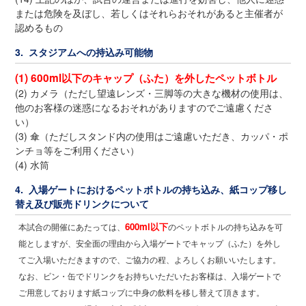
または危険を及ぼし、若しくはそれらおそれがあると主催者が
認めるもの
3. スタジアムへの持込み可能物
(1) 600ml以下のキャップ（ふた）を外したペットボトル
(2) カメラ（ただし望遠レンズ・三脚等の大きな機材の使用は、
他のお客様の迷惑になるおそれがありますのでご遠慮くださ
い）
(3) 傘（ただしスタンド内の使用はご遠慮いただき、カッパ・ポ
ンチョ等をご利用ください）
(4) 水筒
4. 入場ゲートにおけるペットボトルの持ち込み、紙コップ移し
替え及び販売ドリンクについて
600ml以下
本試合の開催にあたっては、
のペットボトルの持ち込みを可
能としますが、安全面の理由から入場ゲートでキャップ（ふた）を外し
てご入場いただきますので、ご協力の程、よろしくお願いいたします。
なお、ビン・缶でドリンクをお持ちいただいたお客様は、入場ゲートで
ご用意しております紙コップに中身の飲料を移し替えて頂きます。