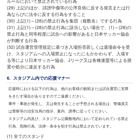
ルールにおいて禁止されている行為
(29) 上記のほか、誹謗中傷等の公序良俗に反する発言または行
為ならびに法令に反する行為をすること
(30) 上記(1)～(28)の禁止行為を集団（複数名）でする行為
(31) 上記(1)～(28)の禁止行為に該当しない場合で、(1)～(28)の
禁止行為と同等程度に試合への影響があると日本サッカー協会
が判断する行為
(32) 試合運営管理規定に基づき入場拒否若しくは退場命令を受
け、スタジアムへの入場禁止になったにもかかわらず、入場す
る等により日本サッカー協会、Jリーグ又は各種連盟等による措
置や処分に違反する行為
6. スタジアム内での応援マナー
応援時における以下の行為は、他のお客様の観戦または試合運営に支障
をきたす場合がありますのでご遠慮ください。
事件・事故が発生し、又は発生することが予想される場合は、警備員又
は警察等の治安当局の指示、案内、誘導に従ってください。
スタジアム内及び、スタジアム公園敷地内において定められている禁止
行為、危険行為、法律・条令を犯す行為は禁止されています。
(1) 全てのスタンド