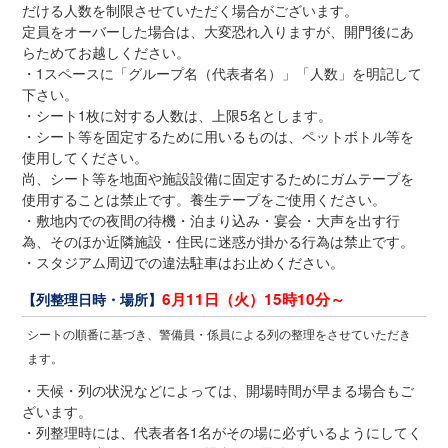
だける人数を制限させていただく場合がございます。
定員をオーバーした場合は、大変恐れ入りますが、開門後にあ
らためてお越しください。
・1スペースに「グループ名（代表者名）」「人数」を明記して
下さい。
・シート1枚に対する人数は、上限5名とします。
・シート等を固定するために用いるものは、ペットボトル等を
使用してください。
尚、シート等を地面や施設設備に固定するためにガムテープを
使用することは禁止です。養生テープをご使用ください。
・敷地内での夜間の待機・泊まり込み・宴会・大声を出す行
為、そのほか近隣施設・住民に迷惑が掛かる行為は禁止です。
・スタジアム周辺での違法駐車はお止めください。
6月11日（火）15時10分～
【列整理日時・場所】
シートの順番に基づき、警備員・係員による列の整理をさせていただき
ます。
・天候・列の状況などによっては、開場時間が早まる場合もご
ざいます。
・列整理時には、代表者各1名がその場に必ずいるようにしてく