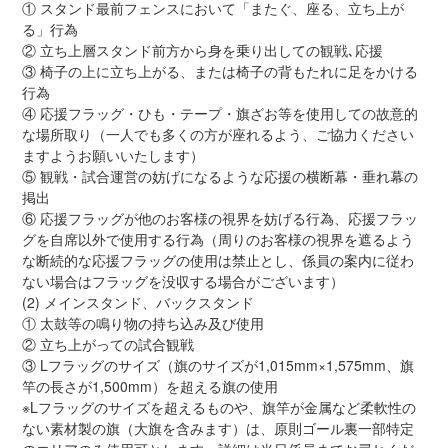
① スタンド最前フェンスにおいて「またぐ、座る、立ち上が
る」行為
② 立ち上層スタンド前方から身を乗り出しての観戦､応援
③ 椅子の上に立ち上がる、または椅子の背もたれに足をかける
行為
④ 応援フラッグ・ひも・テープ・旗ざお等を使用しての故意的
な場所取り（一人でも多くの方が座れるよう、ご協力ください
ますようお願いいたします）
⑤ 観戦・試合運営の妨げになるような応援の横断幕・垂れ幕の
掲出
⑥ 応援フラッグが他のお客様の視界を妨げる行為、応援フラッ
グを自席以外で使用する行為（周りのお客様の視界を遮るよう
な断続的な応援フラッグの使用は禁止とし、係員の案内に従わ
ない場合はフラッグを没収する場合がございます）
(2) メインスタンド、バックスタンド
① 太鼓等の鳴り物の持ち込み及び使用
② 立ち上がっての試合観戦
③ Lフラッグのサイズ（旗のサイズが1,015mm×1,575mm、旗
竿の長さが1,500mm）を超える旗の使用
※Lフラッグのサイズを超えるものや、旗竿が金属など柔軟性の
ない素材製の旗（大旗を含みます）は、原則ゴール裏一部特定