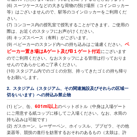
(6) スーツケースなどの大きな荷物の預け場所（コインロッカー
等）はございませんので、駅等のコインロッカーをご利用くだ
さい。
(7) コンコース内の授乳室で授乳することができます。ご使用の
際は、お近くのスタッフにお声がけください。
(8) キッズスペース（有料）がございます。
ベ
(9) ベビーカーのスタンド内への持ち込みはご遠慮ください。
ビーカー置き場はAゲート及びB１ゲート付近
にございます
のでご利用ください。なおスタッフによる管理は行っておりま
せんのであらかじめご了承ください。
(10) スタジアム内でのゴミの分別、持ってきたゴミの持ち帰り
をお願いします。
2. スタジアム（スタジアム、その関連施設及びそれらの区域一
切をいいます）への持込み禁止物
601ml以上
(1) ビン、缶、
のペットボトル（中身は入場ゲート
にご用意する紙コップに移してご入場ください。なお、水筒の
持ち込みは可能です）
(2) ガスホーン、レーザーペン、ホイッスル、ブブゼラ、その他
楽器等、競技の進行を妨害するおそれのあるもの（太鼓は、許