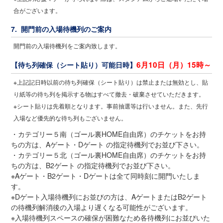
合がございます。
7. 開門前の入場待機列のご案内
開門前の入場待機列をご案内致します。
6月10日（月）15時～
【待ち列確保（シート貼り）可能日時】
※上記記日時以前の待ち列確保（シート貼り）は禁止または無効とし、貼
り紙等の待ち列を掲示する物はすべて撤去・破棄させていただきます。
※シート貼りは先着順となります。事前抽選等は行いません。また、先行
入場など優先的な待ち列もございません。
・カテゴリー５南（ゴール裏HOME自由席）のチケットをお持
ちの方は、Aゲート・Dゲート の指定待機列でお並び下さい。
・カテゴリー５北（ゴール裏HOME自由席）のチケットをお持
ちの方は、B2ゲート の指定待機列でお並び下さい。
※Aゲート・B2ゲート・Dゲートは全て同時刻に開門いたしま
す。
※Dゲート入場待機列にお並びの方は、AゲートまたはB2ゲート
の待機列解消後の入場より遅くなる可能性がございます。
※入場待機列スペースの確保が困難なため各待機列にお並びいた