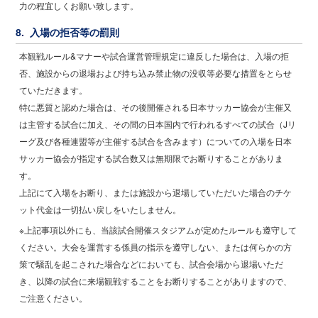
力の程宜しくお願い致します。
8. 入場の拒否等の罰則
本観戦ルール&マナーや試合運営管理規定に違反した場合は、入場の拒
否、施設からの退場および持ち込み禁止物の没収等必要な措置をとらせ
ていただきます。
特に悪質と認めた場合は、その後開催される日本サッカー協会が主催又
は主管する試合に加え、その間の日本国内で行われるすべての試合（Jリ
ーグ及び各種連盟等が主催する試合を含みます）についての入場を日本
サッカー協会が指定する試合数又は無期限でお断りすることがありま
す。
上記にて入場をお断り、または施設から退場していただいた場合のチケ
ット代金は一切払い戻しをいたしません。
※上記事項以外にも、当該試合開催スタジアムが定めたルールも遵守して
ください。大会を運営する係員の指示を遵守しない、または何らかの方
策で騒乱を起こされた場合などにおいても、試合会場から退場いただ
き、以降の試合に来場観戦することをお断りすることがありますので、
ご注意ください。