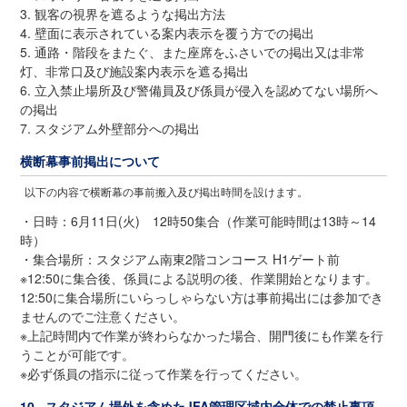
3. 観客の視界を遮るような掲出方法
4. 壁面に表示されている案内表示を覆う方での掲出
5. 通路・階段をまたぐ、また座席をふさいでの掲出又は非常
灯、非常口及び施設案内表示を遮る掲出
6. 立入禁止場所及び警備員及び係員が侵入を認めてない場所へ
の掲出
7. スタジアム外壁部分への掲出
横断幕事前掲出について
以下の内容で横断幕の事前搬入及び掲出時間を設けます。
・日時：6月11日(火) 12時50集合（作業可能時間は13時～14
時）
・集合場所：スタジアム南東2階コンコース H1ゲート前
※12:50に集合後、係員による説明の後、作業開始となります。
12:50に集合場所にいらっしゃらない方は事前掲出には参加でき
ませんのでご注意ください。
※上記時間内で作業が終わらなかった場合、開門後にも作業を行
うことが可能です。
※必ず係員の指示に従って作業を行ってください。
10. スタジアム場外を含めたJFA管理区域内全体での禁止事項