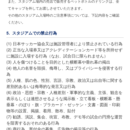
また、スタジアム場内の売店で販売するペットボトルのドリンクは、全
てキャップを外してお渡しさせていただきます。
その他のスタジアム入場時のご注意事項については、下記内容をご確認
ください。
5. スタジアムでの禁止行為
(1) 日本サッカー協会又は施設管理者により禁止されている行為
(2) 正当な入場券又はアクレディテーションカード等を所持せず
に施設に入場する行為（なお、試合日に限られません）
(3) 人を傷つけることを目的とした横断幕や垂れ幕の掲出
(4) 他人の名誉を毀損、侮辱し、又はプライバシーを侵害する行
為
(5) 人種、肌の色、性別、言語、宗教、政治又は出自等に関する
差別的あるいは侮辱的な発言又は行為
(6) 政治・思想・宗教・人種差別・軍事的な主義、主張、観念を
表示もしくは連想させるような掲示板・立て看板・横断幕・懸
垂幕・のぼり・旗・プラカード・ゼッケン・文書・図面・印刷
物等の設置、掲揚、着用、散布、貼付
(7) 勧誘、演説、集会、街宣、布教、デモ等の試合の円滑な運営
を阻害するおそれのある行為
(8) 商行為、寄付金の募集、広告物の掲示等の行為