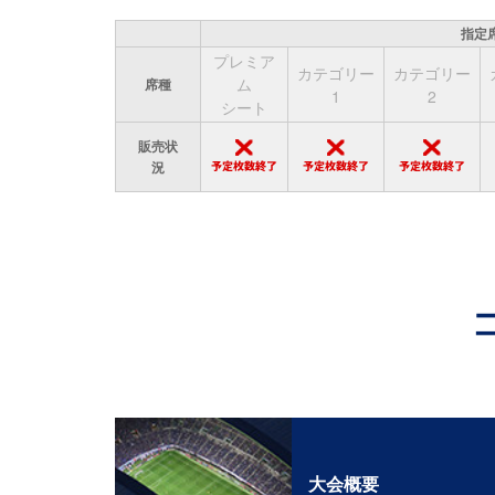
指定
プレミア
カテゴリー
カテゴリー
ム
席種
1
2
シート
販売状
況
大会概要