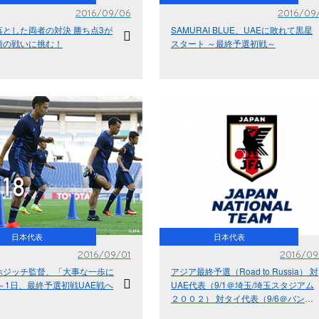
2016/09/06
2016/09
落とした両者の対決 勝ち点3が
SAMURAI BLUE、UAEに敗れて黒星
須の戦いに挑む！
スタート ～最終予選初戦～
日本代表
日本代表
2016/09/01
2016/09
ホジッチ監督、「大事な一歩に
アジア最終予選（Road to Russia） 対
～1日、最終予選初戦UAE戦へ
UAE代表（9/1＠埼玉/埼玉スタジアム
２００２） 対タイ代表（9/6＠バンコ
ク/ラジャマンガラスタジアム）