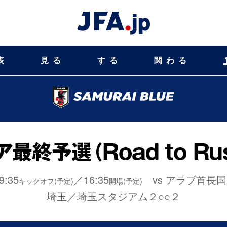
表
見る
する
関わる
9:35
／16:35
vs アラブ首長国連
キックオフ(予定)
開場(予定)
埼玉／埼玉スタジアム２○○２