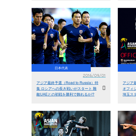
日本代表
2016/09/01
アジア最終予選（Road to Russia）特
アジア
集 ロシアへの長き戦いがスタート 難
オフィ
敵UAEとの初戦を勝利で飾れるか!?
埼玉スタ