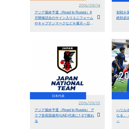
2016/09/14
アジア最終予選（Road to Russia）9
初戦を
月開催試合のサイン入りユニフォーム
絶対必
やキャプテンマークなどを展示～日本
サッカーミュージアム～
日本代表
2016/09/01
アジア最終予選（Road to Russia） ア
ハリル
ラブ首長国連邦(UAE)代表に1-2で敗れ
なる」 
る
～