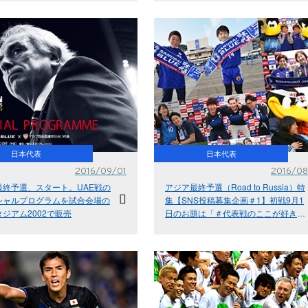
SAMURAI BLUE（日本代表）選手変
更のお知らせ
日本代表
日本代表
2016/09/01
2016/08
最終予選、スタート。UAE戦の
アジア最終予選（Road to Russia）特
シャルプログラムを試合会場の
集【SNS投稿募集企画＃1】初戦9月1
ジアム2002で販売
日のお題は「＃代表戦のここが好き」
SNSで大募集！