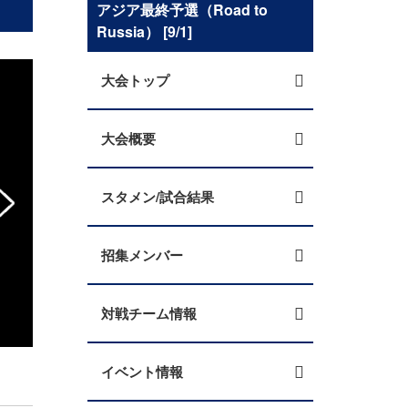
アジア最終予選（Road to
Russia） [9/1]
大会トップ
大会概要
スタメン/試合結果
招集メンバー
対戦チーム情報
SAMURAI BLUE、UAEに敗れて黒星スタート
イベント情報