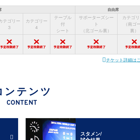
席
自由席
テーブル
サポーターズシー
カテゴリ
カテゴリー
カテゴリー
付
ト
（南ゴ
3
4
シート
（北ゴール裏）
裏）
チケット詳細は
コンテンツ
CONTENT
スタメン/
試合結果