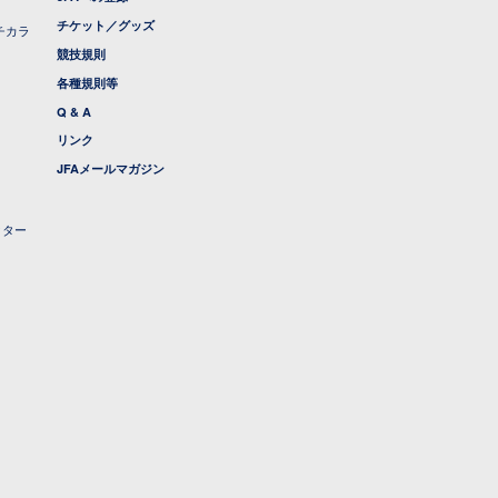
チケット／グッズ
チカラ
競技規則
各種規則等
Q & A
リンク
JFAメールマガジン
クター