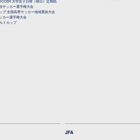
 SOCCER 大学女子日韓（韓日）定期戦
校サッカー選手権大会
ップ 全国高専サッカー地域選抜大会
ッカー選手権大会
ールドカップ
JFA