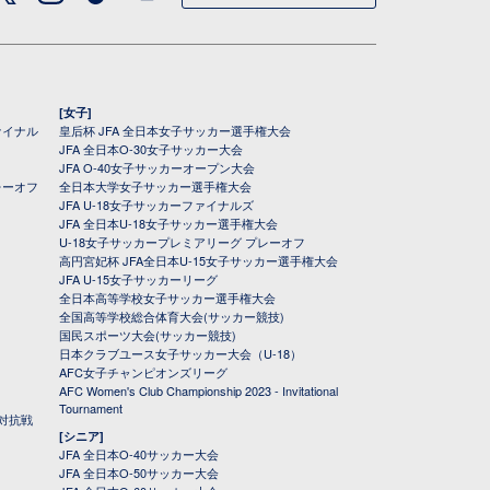
[女子]
ァイナル
皇后杯 JFA 全日本女子サッカー選手権大会
JFA 全日本O-30女子サッカー大会
JFA O-40女子サッカーオープン大会
レーオフ
全日本大学女子サッカー選手権大会
JFA U-18女子サッカーファイナルズ
JFA 全日本U-18女子サッカー選手権大会
U-18女子サッカープレミアリーグ プレーオフ
高円宮妃杯 JFA全日本U-15女子サッカー選手権大会
JFA U-15女子サッカーリーグ
全日本高等学校女子サッカー選手権大会
全国高等学校総合体育大会(サッカー競技)
国民スポーツ大会(サッカー競技)
日本クラブユース女子サッカー大会（U-18）
AFC女子チャンピオンズリーグ
AFC Women's Club Championship 2023 - Invitational
Tournament
対抗戦
[シニア]
JFA 全日本O-40サッカー大会
JFA 全日本O-50サッカー大会