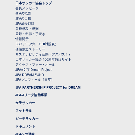
日本サッカー協会トップ
会長メッセージ
JFAの概要
JFAの目標
JFA成長戦略
各種規程・規則
登録・申請・手続き
情報開示
ESGデータ集（GRI対照表）
価値創造ストーリー
サステナビリティ活動（アスパス！）
日本サッカー協会 100周年特設サイト
アクセス・フォー・オール
JFA×文京 Dream Project
JFA DREAM FUND
JFAプロフィール［日英］
JFA PARTNERSHIP PROJECT for DREAM
JFA/Jリーグ協働事業
女子サッカー
フットサル
ビーチサッカー
ドキュメント
JFAへの登録