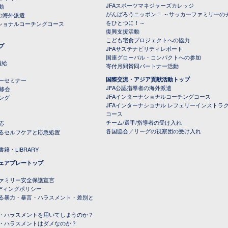
JFAスポーツマネジャーズカレッジ
動
がんばろうニッポン！ ～サッカーファミリーの
の海外派遣
をひとつに！～
ナショナルコーチングコース
復興支援活動
こども宅食プロジェクトへの協力
プ
JFAサステナビリティレポート
（PDFファイル）
国連グローバル・コンパクトへの参加
補給
寄付月間賛同パートナー活動
国際交流・アジア貢献活動トップ
ーセミナー
JFA公認指導者の海外派遣
研修会
JFAインターナショナルコーチングコース
ング
JFAインターナショナル レフェリーインストラ
コース
チーム/選手/指導者の受け入れ
応
各国協会／リーグの視察団の受け入れ
るセルフケアと応急処置
籍・LIBRARY
ェアプレートップ
ファミリー安全保護宣言
ーディングポリシー
る暴力・暴言・ハラスメント・差別と
・ハラスメントを用いてしまうのか？
・ハラスメントはダメなのか？