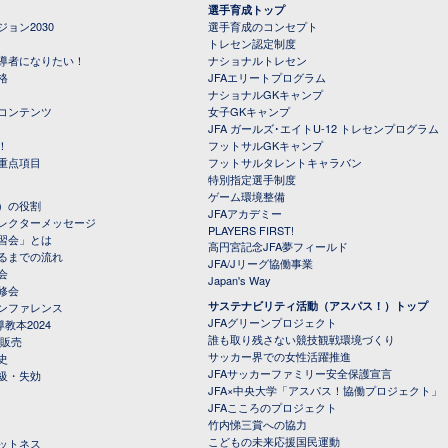
選手育成トップ
ョン2030
選手育成のコンセプト
トレセン認定制度
導者になりたい！
ナショナルトレセン
格
JFAエリートプログラム
ナショナルGKキャンプ
コンテンツ
女子GKキャンプ
JFA ガールズ･エイトU-12 トレセンプログラム
！
フットサルGKキャンプ
重点項目
フットサルタレントキャラバン
特別指定選手制度
ゲーム環境整備
）の役割
JFAアカデミー
レクターメッセージ
PLAYERS FIRST!
習会」とは
高円宮記念JFA夢フィールド
るまでの流れ
JFA/Jリーグ協働事業
会
Japan's Way
修会
サステナビリティ活動（アスパス！）トップ
ンファレンス
JFAグリーンプロジェクト
教本2024
誰も取り残さない競技観戦環境づくり
 販売
サッカー界での女性活躍推進
史
JFAサッカーファミリー安全保護宣言
級・失効
JFA×中央大学「アスパス！協働プロジェクト」
JFAこころのプロジェクト
竹内悌三賞への協力
こどもの未来応援国民運動
ットネス