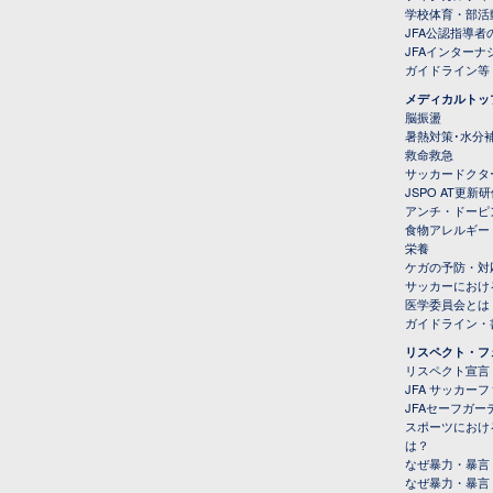
学校体育・部活
JFA公認指導者
JFAインター
ガイドライン等
メディカルトッ
脳振盪
暑熱対策･水分
救命救急
サッカードクタ
JSPO AT更新
アンチ・ドーピ
食物アレルギー
栄養
ケガの予防・対
サッカーにおけ
医学委員会とは
ガイドライン・書
リスペクト・フ
リスペクト宣言
JFA サッカー
JFAセーフガ
スポーツにおけ
は？
なぜ暴力・暴言
なぜ暴力・暴言