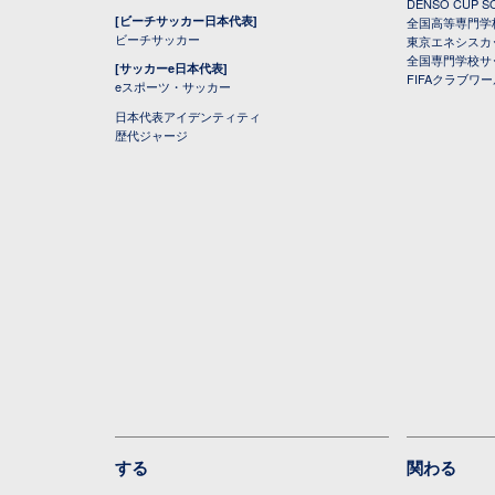
DENSO CUP
[ビーチサッカー日本代表]
全国高等専門学
ビーチサッカー
東京エネシスカ
全国専門学校サ
[サッカーe日本代表]
FIFAクラブワ
eスポーツ・サッカー
日本代表アイデンティティ
歴代ジャージ
する
関わる