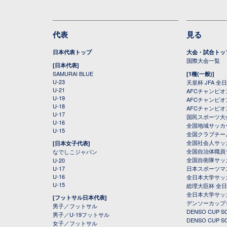
代表
見る
日本代表トップ
大会・試合トッ
国際大会一覧
[日本代表]
SAMURAI BLUE
[1種(一般)]
U-23
天皇杯 JFA 
U-21
AFCチャンピ
U-19
AFCチャンピオン
U-18
AFCチャンピオ
U-17
国民スポーツ大
U-16
全国地域サッカ
U-15
全国クラブチー
全国社会人サッ
[日本女子代表]
全国自治体職員
なでしこジャパン
全国自衛隊サッ
U-20
U-17
日本スポーツマ
U-16
全日本大学サッ
U-15
総理大臣杯 全
全日本大学サッ
[フットサル日本代表]
デンソーカップ
男子／フットサル
DENSO CUP
男子／U-19フットサル
DENSO CUP
女子／フットサル