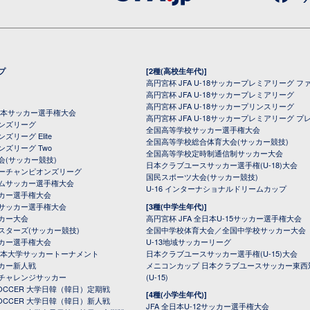
プ
[2種(高校生年代)]
高円宮杯 JFA U-18サッカープレミアリーグ フ
高円宮杯 JFA U-18サッカープレミアリーグ
高円宮杯 JFA U-18サッカープリンスリーグ
全日本サッカー選手権大会
高円宮杯 JFA U-18サッカープレミアリーグ プ
オンズリーグ
全国高等学校サッカー選手権大会
ズリーグ Elite
全国高等学校総合体育大会(サッカー競技)
ンズリーグ Two
全国高等学校定時制通信制サッカー大会
会(サッカー競技)
日本クラブユースサッカー選手権(U-18)大会
ーチャンピオンズリーグ
国民スポーツ大会(サッカー競技)
ムサッカー選手権大会
U-16 インターナショナルドリームカップ
カー選手権大会
サッカー選手権大会
[3種(中学生年代)]
カー大会
高円宮杯 JFA 全日本U-15サッカー選手権大会
スターズ(サッカー競技)
全国中学校体育大会／全国中学校サッカー大会
カー選手権大会
U-13地域サッカーリーグ
日本大学サッカートーナメント
日本クラブユースサッカー選手権(U-15)大会
カー新人戦
メニコンカップ 日本クラブユースサッカー東西
チャレンジサッカー
(U-15)
 SOCCER 大学日韓（韓日）定期戦
[4種(小学生年代)]
 SOCCER 大学日韓（韓日）新人戦
JFA 全日本U-12サッカー選手権大会