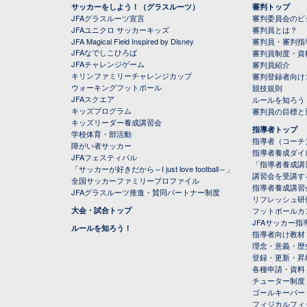
サッカーをしよう！（グラスルーツ）
審判トップ
JFAグラスルーツ宣言
審判委員会のビジ
JFAユニクロ サッカーキッズ
審判員とは？
JFA Magical Field Inspired by Disney
審判員・審判指
JFAなでしこひろば
審判員制度・資
JFAチャレンジゲーム
審判員紹介
キリンファミリーチャレンジカップ
審判登録者向け
ウォーキングフットボール
競技規則
JFAスクエア
ルールを知ろう
キッズプログラム
審判員の目標と
キッズリーダー養成講習会
指導者トップ
学校体育・部活動
指導者（コーチ
障がい者サッカー
指導者養成ダイ
JFAフェスティバル
「指導者養成講
「サッカーが好きだから～I just love football～」
講習会を受講す
全国サッカーファミリープロファイル
指導者養成講習
JFAグラスルーツ推進・賛同パートナー制度
リフレッシュ研
大会・試合トップ
フットボールカ
JFAサッカー指導
ルールを知ろう！
指導者向け教材
理念・意義・歴
登録・更新・昇
各種申請・資料
チューター制度
ゴールキーパー
フィジカルフィ