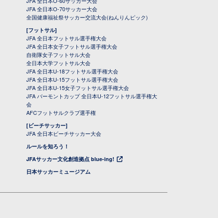
JFA 全日本O-60サッカー大会
JFA 全日本O-70サッカー大会
全国健康福祉祭サッカー交流大会(ねんりんピック)
[フットサル]
JFA 全日本フットサル選手権大会
JFA 全日本女子フットサル選手権大会
自衛隊女子フットサル大会
全日本大学フットサル大会
JFA 全日本U-18フットサル選手権大会
JFA 全日本U-15フットサル選手権大会
JFA 全日本U-15女子フットサル選手権大会
JFA バーモントカップ 全日本U-12フットサル選手権大
会
AFCフットサルクラブ選手権
[ビーチサッカー]
JFA 全日本ビーチサッカー大会
ルールを知ろう！
JFAサッカー文化創造拠点 blue-ing!
日本サッカーミュージアム