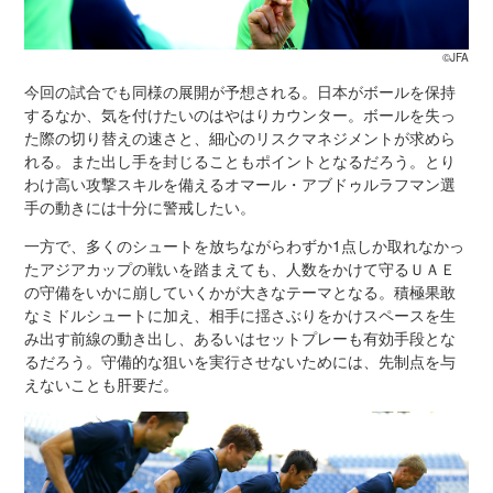
©JFA
今回の試合でも同様の展開が予想される。日本がボールを保持
するなか、気を付けたいのはやはりカウンター。ボールを失っ
た際の切り替えの速さと、細心のリスクマネジメントが求めら
れる。また出し手を封じることもポイントとなるだろう。とり
わけ高い攻撃スキルを備えるオマール・アブドゥルラフマン選
手の動きには十分に警戒したい。
一方で、多くのシュートを放ちながらわずか1点しか取れなかっ
たアジアカップの戦いを踏まえても、人数をかけて守るＵＡＥ
の守備をいかに崩していくかが大きなテーマとなる。積極果敢
なミドルシュートに加え、相手に揺さぶりをかけスペースを生
み出す前線の動き出し、あるいはセットプレーも有効手段とな
るだろう。守備的な狙いを実行させないためには、先制点を与
えないことも肝要だ。