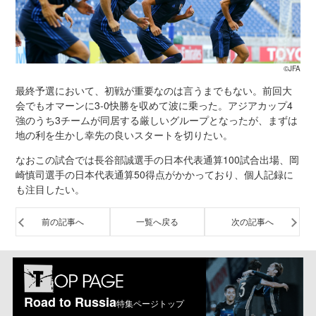
©JFA
最終予選において、初戦が重要なのは言うまでもない。前回大
会でもオマーンに3-0快勝を収めて波に乗った。アジアカップ4
強のうち3チームが同居する厳しいグループとなったが、まずは
地の利を生かし幸先の良いスタートを切りたい。
なおこの試合では長谷部誠選手の日本代表通算100試合出場、岡
崎慎司選手の日本代表通算50得点がかかっており、個人記録に
も注目したい。
前の記事へ
一覧へ戻る
次の記事へ
Road to Russia
特集ページトップ