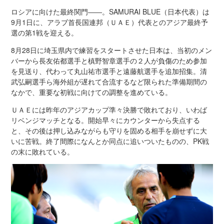
ロシアに向けた最終関門――。SAMURAI BLUE（日本代表）は
9月1日に、アラブ首長国連邦（ＵＡＥ）代表とのアジア最終予
選の第1戦を迎える。
8月28日に埼玉県内で練習をスタートさせた日本は、当初のメン
バーから長友佑都選手と槙野智章選手の２人が負傷のため参加
を見送り、代わって丸山祐市選手と遠藤航選手を追加招集。清
武弘嗣選手ら海外組が遅れて合流するなど限られた準備期間の
なかで、重要な初戦に向けての調整を進めている。
ＵＡＥには昨年のアジアカップ準々決勝で敗れており、いわば
リベンジマッチとなる。開始早々にカウンターから失点する
と、その後は押し込みながらも守りを固める相手を崩せずに大
いに苦戦。終了間際になんとか同点に追いついたものの、PK戦
の末に敗れている。