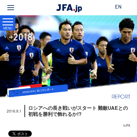
EN
MENU
ロシアへの長き戦いがスタート 難敵UAEとの
2016.9.1
初戦を勝利で飾れるか!?
©JFA