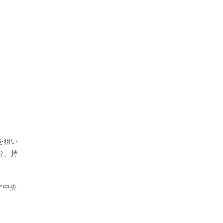
を狙い
分、持
ア中央