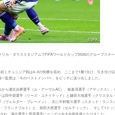
、アメリカ・ダラススタジアムでFIFAワールドカップ2026のグループステー
続くチュニジア戦は4−0の快勝を収め、ここまで1勝1分け。引き分け
保一監督は「今のベストメンバー」をピッチに送り出しました。
右から瀬古歩夢選手（ル・アーヴルAC）、板倉滉選手（アヤックス）、
チは田中碧選手（リーズ・ユナイテッド）と鎌田大地選手（クリスタル
手（ヴェルダー・ブレーメン）、左に中村敬斗選手（スタッド・ランス
ト・フランクフルト）と、前田大然選手（セルティック）、そして1トッ
用され、瀬古選手と菅原選手にとっては今大会初先発となりました。