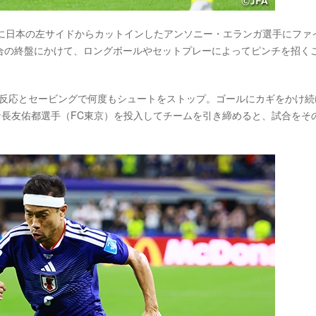
分に日本の左サイドからカットインしたアンソニー・エランガ選手にファ
合の終盤にかけて、ロングボールやセットプレーによってピンチを招く
い反応とセービングで何度もシュートをストップ。ゴールにカギをかけ続
な長友佑都選手（FC東京）を投入してチームを引き締めると、試合をそ