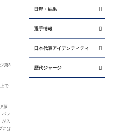
日程・結果
選手情報
日本代表アイデンティティ
ジ第3
歴代ジャージ
以上で
伊藤
・パレ
）が入
プには