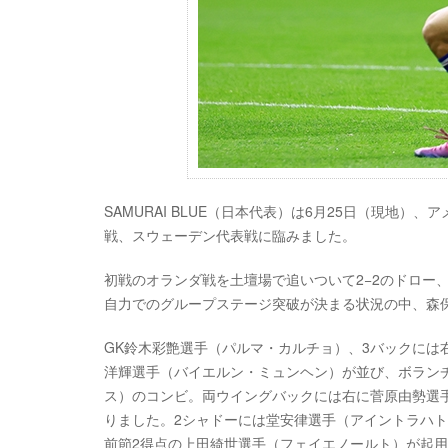
SAMURAI BLUE（日本代表）は6月25日（現地）
戦、スウェーデン代表戦に臨みました。
初戦のオランダ戦を土壇場で追いついて2−2のドロー、
自力でのグループステージ突破が決まる状況の中、森
GK鈴木彩艶選手（パルマ・カルチョ）、3バックには
洋輝選手（バイエルン・ミュンヘン）が並び、ボラン
ス）のコンビ。両ウイングバックには右に菅原由勢選
りました。2シャドーには堂安律選手（アイントラハ
前節2得点の上田綺世選手（フェイエノールト）が起