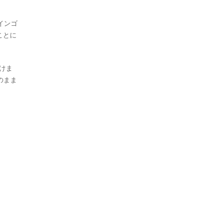
インゴ
ことに
けま
のまま