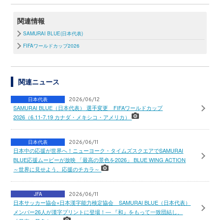
関連情報
SAMURAI BLUE(日本代表)
FIFAワールドカップ2026
関連ニュース
日本代表
2026/06/12
SAMURAI BLUE（日本代表） 選手変更 FIFAワールドカップ
2026（6.11-7.19 カナダ・メキシコ・アメリカ）
日本代表
2026/06/11
日本中の応援が世界へ！ニューヨーク・タイムズスクエアでSAMURAI
BLUE応援ムービーが放映 「最高の景色を2026」 BLUE WING ACTION
～世界に見せよう、応援のチカラ～
JFA
2026/06/11
日本サッカー協会×日本漢字能力検定協会 SAMURAI BLUE（日本代表）
メンバー26人が漢字プリントに登場！― 『和』をもって一致団結し、