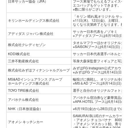
日本サッカー協会（JFA）
ブース来場でもらえるフェイスペイ
エコバッグもゲットできます。
※数に限りがございます。
「キリン 晴れ風オリジナル サッ
キリンホールディングス株式会社
※11日(木)、12日(金)、土曜日
なくなり次第終了となります。配布
サッカー日本代表をノゾキミ
アディダス ジャパン株式会社
※アディダスブースは6月14日(日)
タオルマフラーほかオリジナルグッ
株式会社クレディセゾン
※SAISONブースは6月14日(日)
KDDI株式会社
サッカー日本代表選手パネルと一緒
三井不動産株式会社
等身大森保監督フィギュアと写真が
みずほFG Instagram公式ア
株式会社みずほフィナンシャルグループ
※みずほFG ブースは6月14日(日
MS&ADインシュアランス グループ
輪投げに挑戦し、オリジナル冷感グ
ホールディングス株式会社
※MS＆AD ブースは6月14日(日)
TOYO TIRE株式会社
選手と自分のオリジナルフォトカー
アパホテル宿泊券など豪華賞品が当
アパホテル株式会社
※APA HOTEL ブースは6月14日
NHK（日本放送協会）
※6月19日(金)から28日(日)までの
SAMURAI BLUEのチームカ
・アオメシ チョコバナナ 800円
アオメシ キッチンカー
・アオメシ マスカット飴、青りんご
※購入者に「最高の景色を2026」