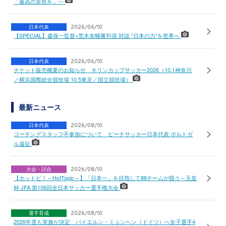
「最高の景色を」―
日本代表
2026/06/10
【SPECIAL】森保一監督×荒木友輔審判員 対談 “日本の力”を世界へ
日本代表
2026/06/10
チケット販売概要のお知らせ キリンカップサッカー2026（10.1神奈川
／横浜国際総合競技場 10.5東京／国立競技場）
最新ニュース
日本代表
2026/08/10
コーチングスタッフ不参加について ビーチサッカー日本代表 ポルトガ
ル遠征
大会・試合
2026/08/10
【ホットピ！～HotTopic～】「日本一」を目指して88チームが競う～天皇
杯 JFA 第106回全日本サッカー選手権大会
選手育成
2026/08/10
2026年度も実施が決定 バイエルン・ミュンヘン（ドイツ）へ女子選手4