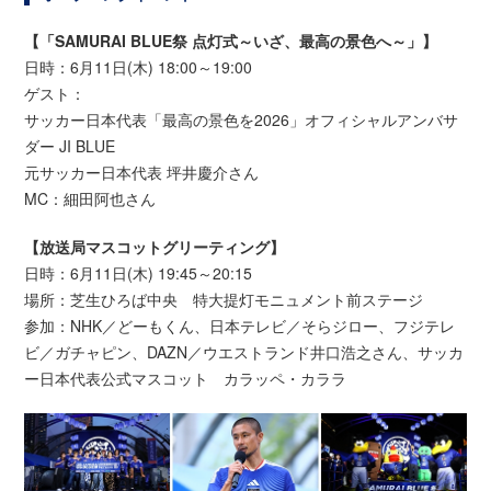
【「SAMURAI BLUE祭 点灯式～いざ、最高の景色へ～」】
日時：6月11日(木) 18:00～19:00
ゲスト：
サッカー日本代表「最高の景色を2026」オフィシャルアンバサ
ダー JI BLUE
元サッカー日本代表 坪井慶介さん
MC：細田阿也さん
【放送局マスコットグリーティング】
日時：6月11日(木) 19:45～20:15
場所：芝生ひろば中央 特大提灯モニュメント前ステージ
参加：NHK／どーもくん、日本テレビ／そらジロー、フジテレ
ビ／ガチャピン、DAZN／ウエストランド井口浩之さん、サッカ
ー日本代表公式マスコット カラッペ・カララ