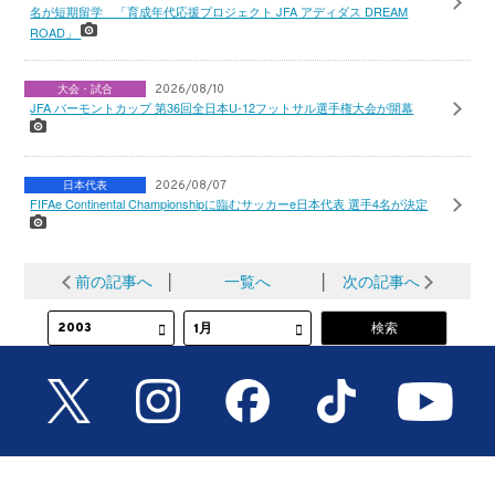
名が短期留学 「育成年代応援プロジェクト JFA アディダス DREAM
ROAD」
大会・試合
2026/08/10
JFA バーモントカップ 第36回全日本U-12フットサル選手権大会が開幕
日本代表
2026/08/07
FIFAe Continental Championshipに臨むサッカーe日本代表 選手4名が決定
前の記事へ
│
一覧へ
│
次の記事へ