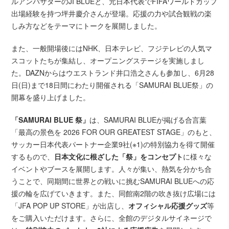
ルアンバサダーのJI BLUEと、元日本代表でFIFAワールドカップ
出場経験を持つ坪井慶介さんが登場。応援の力や試合観戦の楽
しみ方などをテーマにトークを展開しました。
また、一般開場後にはNHK、日本テレビ、フジテレビの人気マ
スコットたちが集結し、オープニングステージを実施しまし
た。DAZNからはウエストランド井口浩之さんも参加し、6月28
日(日)まで18日間にわたり開催される「SAMURAI BLUE祭」の
開幕を盛り上げました。
「SAMURAI BLUE 祭」
は、SAMURAI BLUEが掲げる合言葉
「最高の景色を 2026 FOR OUR GREATEST STAGE」のもと、
サッカー日本代表パートナー企業9社(※1)の特別協力を得て開催
するもので、
日本文化に根ざした「祭」をコンセプト
に様々な
イベントやブースを展開します。人々が集い、熱気を分かち合
うことで、同期間に世界との戦いに挑むSAMURAI BLUEへの応
援の輪を広げていきます。また、同館南2階の吹き抜け広場には
「JFA POP UP STORE」が出店し、
オフィシャル応援グッズ
等
をご購入いただけます。さらに、全館のデジタルサイネージで