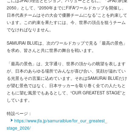
こにはJFAの理念とビジョン、バリューとともに、「JFAの約束
2050」として、“2050年までにFIFAワールドカップを開催し、
日本代表チームはその大会で優勝チームになる”ことを約束して
います。この約束を果たすには、今、世界の頂点を狙うチーム
でなければなりません。
SAMURAI BLUEは、次のワールドカップで見る「最高の景色」
を求め、皆さんと共に世界の舞台を戦います。
「最高の景色」は、文字通り、世界の頂からの眺望を表します
が、日本のあらゆる場所でみんなが喜び合い、笑顔が溢れてい
る光景もその言葉に込めています。それはSAMURAI BLUEだけ
が望む景色ではなく、日本サッカーを取り巻く全ての人たちと
ともに望む風景でもあるとして、“OUR GREATEST STAGE”と
しています。
特設ページ：
https://www.jfa.jp/samuraiblue/for_our_greatest_
stage_2026/