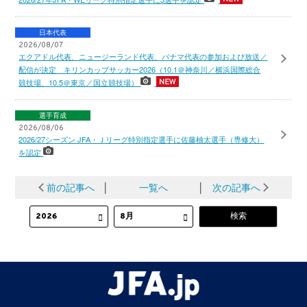
日本代表
2026/08/07
エクアドル代表、ニュージーランド代表、パナマ代表の参加および放送／
配信が決定 キリンカップサッカー2026（10.1＠神奈川／横浜国際総合
競技場、10.5＠東京／国立競技場）
選手育成
2026/08/06
2026/27シーズン JFA・Ｊリーグ特別指定選手に佐藤柚太選手（専修大）
を認定
前の記事へ
│
一覧へ
│
次の記事へ