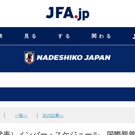
表
見る
する
関わる
│
一覧へ
│
次の記事へ
代表）メンバー・スケジュール 国際親