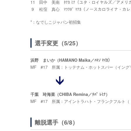
11 田中 美南 ﾀﾅｶ ﾐﾅ（ユタ・ロイヤルズ／アメリ
9 松窪 真心 ﾏﾂｸﾎﾞ ﾏﾅｶ（ノースカロライナ・カ
*：なでしこジャパン初招集
選手変更（5/25）
浜野 まいか（HAMANO Maika／ﾊﾏﾉ ﾏｲｶ）
MF #17 所属：トッテナム・ホットスパー（イン
千葉 玲海菜（CHIBA Remina／ﾁﾊﾞ ﾚﾐﾅ）
MF #17 所属：アイントラハト・フランクフルト（
離脱選手（6/8）