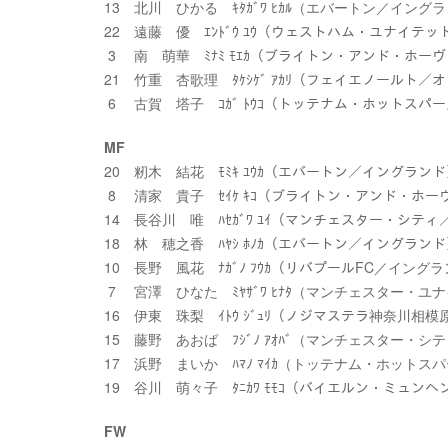
13 北川 ひかる ｷﾀｶﾞﾜ ﾋｶﾙ（エバートン／イング
22 遠藤 優 ｴﾝﾄﾞｳ ﾕｳ（ウェストハム・ユナイテ
3 南 萌華 ﾐﾅﾐ ﾓｴｶ（ブライトン・アンド・ホ
21 竹重 杏歌理 ﾀｹｼｹﾞ ｱｶﾘ（フェイエノールト／
6 古賀 塔子 ｺｶﾞ ﾄｳｺ（トッテナム・ホットスパ
MF
20 籾木 結花 ﾓﾐｷ ﾕｳｶ（エバートン／イングラン
8 清家 貴子 ｾｲｹ ｷｺ（ブライトン・アンド・ホ
14 長谷川 唯 ﾊｾｶﾞﾜ ﾕｲ（マンチェスター・シテ
18 林 穂之香 ﾊﾔｼ ﾎﾉｶ（エバートン／イングラン
10 長野 風花 ﾅｶﾞﾉ ﾌｳｶ（リバプールFC／イング
7 宮澤 ひなた ﾐﾔｻﾞﾜ ﾋﾅﾀ（マンチェスター・
16 伊東 珠梨 ｲﾄｳ ｼﾞｭﾘ（ノジマステラ神奈川相模
15 藤野 あおば ﾌｼﾞﾉ ｱｵﾊﾞ（マンチェスター・
17 浜野 まいか ﾊﾏﾉ ﾏｲｶ（トッテナム・ホット
19 谷川 萌々子 ﾀﾆｶﾜ ﾓﾓｺ（バイエルン・ミュン
FW