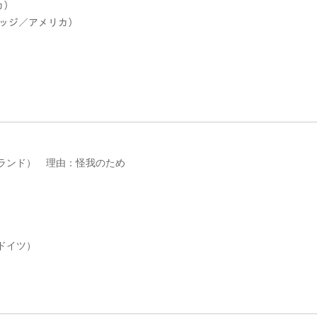
カ）
レッジ／アメリカ）
グランド） 理由：怪我のため
ドイツ）