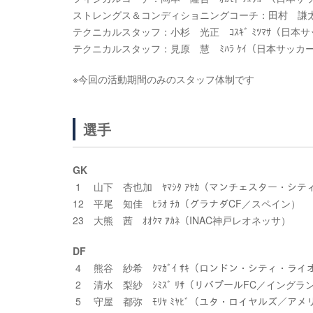
ストレングス＆コンディショニングコーチ：田村 謙太郎 ﾀﾑﾗ ｹﾝ
テクニカルスタッフ：小杉 光正 ｺｽｷﾞ ﾐﾂﾏｻ（日本
テクニカルスタッフ：見原 慧 ﾐﾊﾗ ｹｲ（日本サッカ
※今回の活動期間のみのスタッフ体制です
選手
GK
1 山下 杏也加 ﾔﾏｼﾀ ｱﾔｶ（マンチェスター・シ
12 平尾 知佳 ﾋﾗｵ ﾁｶ（グラナダCF／スペイン）
23 大熊 茜 ｵｵｸﾏ ｱｶﾈ（INAC神戸レオネッサ）
DF
4 熊谷 紗希 ｸﾏｶﾞｲ ｻｷ（ロンドン・シティ・ラ
2 清水 梨紗 ｼﾐｽﾞ ﾘｻ（リバプールFC／イングラ
5 守屋 都弥 ﾓﾘﾔ ﾐﾔﾋﾞ（ユタ・ロイヤルズ／アメ