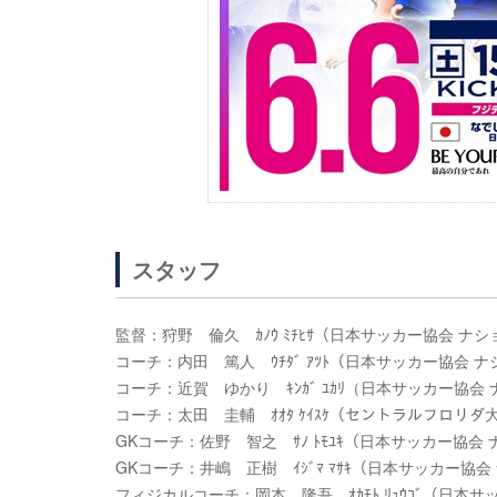
スタッフ
監督：狩野 倫久 ｶﾉｳ ﾐﾁﾋｻ（日本サッカー協会 
コーチ：内田 篤人 ｳﾁﾀﾞ ｱﾂﾄ（日本サッカー協会
コーチ：近賀 ゆかり ｷﾝｶﾞ ﾕｶﾘ（日本サッカー協
コーチ：太田 圭輔 ｵｵﾀ ｹｲｽｹ（セントラルフロリダ
GKコーチ：佐野 智之 ｻﾉ ﾄﾓﾕｷ（日本サッカー協
GKコーチ：井嶋 正樹 ｲｼﾞﾏ ﾏｻｷ（日本サッカー
フィジカルコーチ：岡本 隆吾 ｵｶﾓﾄ ﾘｭｳｺﾞ（日