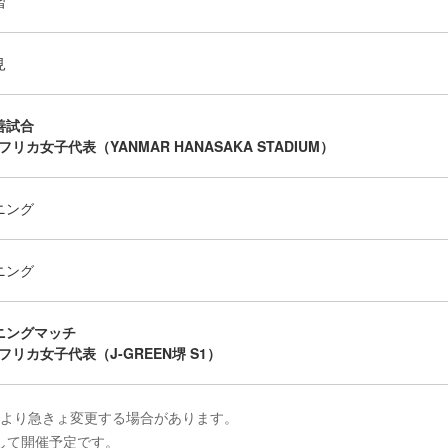
習
見
善試合
アフリカ女子代表（YANMAR HANASAKA STADIUM）
ニング
ニング
ニングマッチ
アフリカ女子代表（J-GREEN堺 S1）
により急きょ変更する場合があります。
として開催予定です。