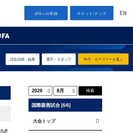
EN
JFAへの登録
チケット/グッズ
試合日程・結果
選手・スタッフ
年代・カテゴリーを選ぶ
国際親善試合 [6/6]
大会トップ
善試