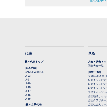
前の記事へ
代表
見る
日本代表トップ
大会・試合トッ
国際大会一覧
[日本代表]
SAMURAI BLUE
[1種(一般)]
U-23
天皇杯 JFA 
U-21
AFCチャンピ
U-19
AFCチャンピオン
U-18
AFCチャンピオ
U-17
国民スポーツ大
U-16
全国地域サッカ
U-15
全国クラブチー
全国社会人サッ
[日本女子代表]