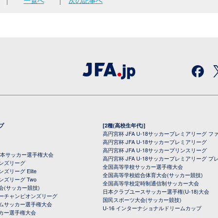
│
一覧へ
│
次の記事へ
プ
[2種(高校生年代)]
高円宮杯 JFA U-18サッカープレミアリーグ フ
高円宮杯 JFA U-18サッカープレミアリーグ
高円宮杯 JFA U-18サッカープリンスリーグ
全日本サッカー選手権大会
高円宮杯 JFA U-18サッカープレミアリーグ プ
オンズリーグ
全国高等学校サッカー選手権大会
ズリーグ Elite
全国高等学校総合体育大会(サッカー競技)
ンズリーグ Two
全国高等学校定時制通信制サッカー大会
会(サッカー競技)
日本クラブユースサッカー選手権(U-18)大会
ーチャンピオンズリーグ
国民スポーツ大会(サッカー競技)
ムサッカー選手権大会
U-16 インターナショナルドリームカップ
カー選手権大会