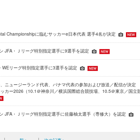
inental Championshipに臨むサッカーe日本代表 選手4名が決定
ーズン JFA・Ｊリーグ特別指定選手に9選手を認定
JFA・WEリーグ特別指定選手に3選手を認定
表、ニュージーランド代表、パナマ代表の参加および放送／配信が決
ッカー2026（10.1＠神奈川／横浜国際総合競技場、10.5＠東京／国立
シーズン JFA・Ｊリーグ特別指定選手に佐藤柚太選手（専修大）を認定