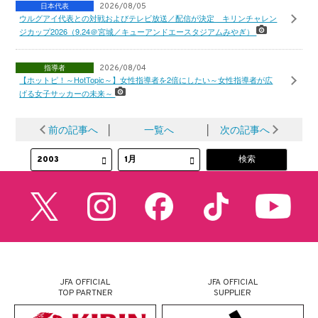
日本代表
2026/08/05
ウルグアイ代表との対戦およびテレビ放送／配信が決定 キリンチャレン
ジカップ2026（9.24＠宮城／キューアンドエースタジアムみやぎ）
指導者
2026/08/04
【ホットピ！～HotTopic～】女性指導者を2倍にしたい～女性指導者が広
げる女子サッカーの未来～
前の記事へ
│
一覧へ
│
次の記事へ
JFA OFFICIAL
JFA OFFICIAL
TOP PARTNER
SUPPLIER