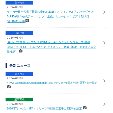
日本代表
2026/05/01
サッカー日本代表「最高の景色を2026」オフィシャルアンバサダー JI
BLUEが歌う公式テーマソング「景色」ミュージックビデオ5月1日
(金)18:00 公開
日本代表
2026/05/01
DAZNにて無料ライブ配信追加決定 キリンチャレンジカップ2026
SAMURAI BLUE（日本代表）対 アイスランド代表【5.31(日)東京／国立
競技場】
最新ニュース
日本代表
2026/08/07
FIFAe Continental Championshipに臨むサッカーe日本代表 選手4名が決定
選手育成
2026/08/07
2026/27シーズン JFA・Ｊリーグ特別指定選手に9選手を認定