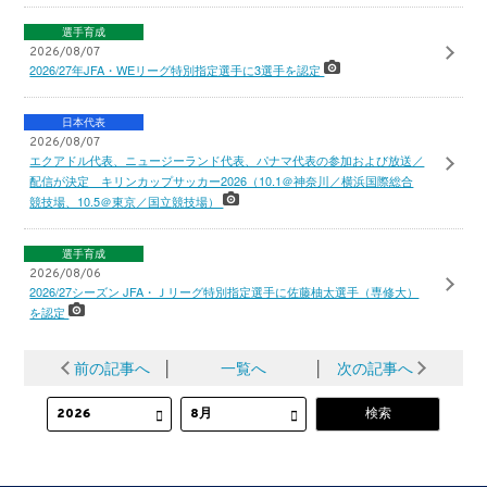
選手育成
2026/08/07
2026/27年JFA・WEリーグ特別指定選手に3選手を認定
日本代表
2026/08/07
エクアドル代表、ニュージーランド代表、パナマ代表の参加および放送／
配信が決定 キリンカップサッカー2026（10.1＠神奈川／横浜国際総合
競技場、10.5＠東京／国立競技場）
選手育成
2026/08/06
2026/27シーズン JFA・Ｊリーグ特別指定選手に佐藤柚太選手（専修大）
を認定
前の記事へ
│
一覧へ
│
次の記事へ