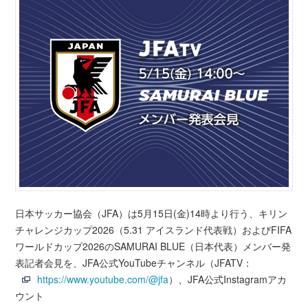
日本サッカー協会（JFA）は5月15日(金)14時より行う、キリン
チャレンジカップ2026（5.31 アイスランド代表戦）およびFIFA
ワールドカップ2026のSAMURAI BLUE（日本代表）メンバー発
表記者会見を、JFA公式YouTubeチャンネル（JFATV：
https://www.youtube.com/@jfa
）、JFA公式Instagramアカ
ウント