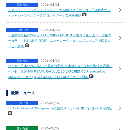
日本代表
2026/05/01
ラグジュアリーラゲッジブランドFPM Milanoと「サッカー日本代表オフ
ィシャルトラベルケースプロバイダー」契約を締結
日本代表
2026/04/30
「最高の景色を2026」 BLUE WING ACTION ～世界に見せよう、応援の
チカラ～ 6/11(木)午前0時、ニューヨーク・タイムズスクエアで応援ム
ービー放映
日本代表
2026/04/30
サッカー日本代表の熱狂と“最高の景色”を体感できる次世代型没入応援イ
ベント「三井不動産SAMURAI BLUE 3D EXPERIENCE Presented by
SAISON」 5/29(金)からMIYASHITA PARK「or」で開催
最新ニュース
日本代表
2026/08/07
FIFAe Continental Championshipに臨むサッカーe日本代表 選手4名が決定
選手育成
2026/08/07