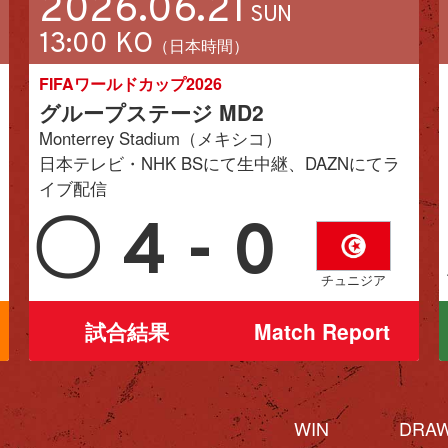
2026.06.21
SUN
13:00 KO
（日本時間）
FIFAワールドカップ2026
グループステージ MD2
Monterrey Stadium（メキシコ）
日本テレビ・NHK BSにて生中継、DAZNにてラ
イブ配信
〇
4 - 0
チュニジア
試合結果
Match Report
WIN
DRA