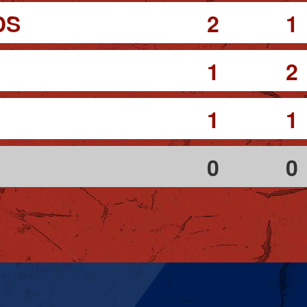
DS
2
1
1
2
1
1
0
0