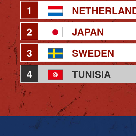
1
NETHERLAN
2
JAPAN
3
SWEDEN
4
TUNISIA