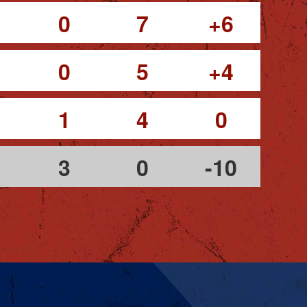
0
7
+6
0
5
+4
1
4
0
3
0
-10