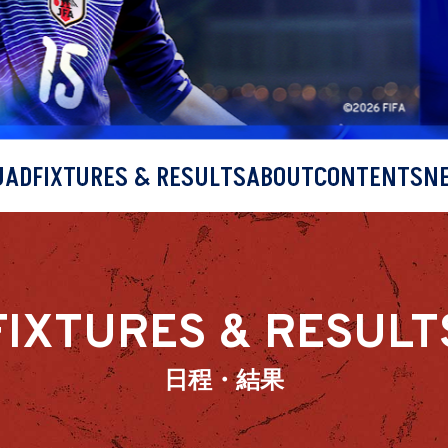
UAD
FIXTURES & RESULTS
ABOUT
CONTENTS
N
FIXTURES & RESULT
日程・結果