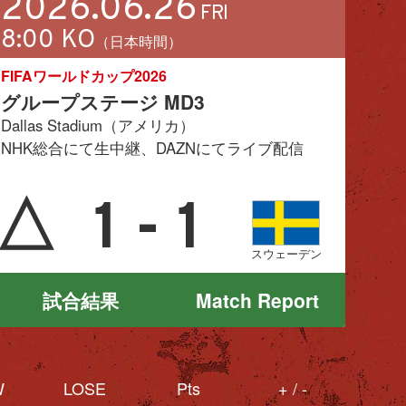
2026.06.26
FRI
8:00 KO
（日本時間）
FIFAワールドカップ2026
グループステージ MD3
Dallas Stadium（アメリカ）
NHK総合にて生中継、DAZNにてライブ配信
△
1 - 1
スウェーデン
試合結果
Match Report
W
LOSE
Pts
+ / -