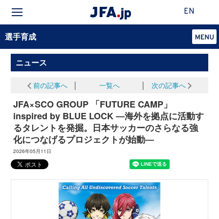
EN
選手育成
ニュース
前の記事へ
│
一覧へ
│
次の記事へ
JFA×SCO GROUP 「FUTURE CAMP」
inspired by BLUE LOCK ―海外を拠点に活動す
るタレントを発掘。日本サッカーのさらなる強
化につなげるプロジェクトが始動―
2026年05月11日