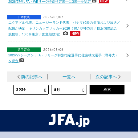
2026/27年JFA・WEリーグ特別指定選手に3選手を認定
日本代表
2026/08/07
エクアドル代表、ニュージーランド代表、パナマ代表の参加および放送／
配信が決定 キリンカップサッカー2026（10.1＠神奈川／横浜国際総合
競技場、10.5＠東京／国立競技場）
選手育成
2026/08/06
2026/27シーズン JFA・Ｊリーグ特別指定選手に佐藤柚太選手（専修大）
を認定
前の記事へ
│
一覧へ
│
次の記事へ