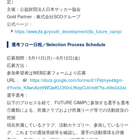
定）
主催：公益財団法人日本サッカー協会
Gold Partner：株式会社SCOグループ
公式ページ：
https://www.jfa.jp/youth_development/jfa_future_camp/
選考フロー日程／Selection Process Schedule
応募期間：5月11日(月)～6月12日(金)
応募方法：
参加希望者はWEB応募フォームより応募
URL：
https://docs.google.com/forms/d/1P4jmye48gm-
dYvx0s_KAwvAze9WQwKLCK0nLfKepOJ0/edit?ts=69e2424c
選手選考：
以下のプロセスを経て、FUTURE CAMPに参加する選手を選考
①書類による、所属クラブおよび所属リーグ等での活動状況の
把握
現在所属しているクラブ、活動カテゴリー、参加しているリー
グ、これまでの選抜実績等を確認し、選手の活動環境を評価