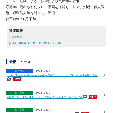
②プレー動画による、技術および判断等の評価
応募時に提出されたプレー動画を確認し、技術、判断、個人戦
術、運動能力等を総合的に評価
合否連絡：6月下旬
関連情報
選手育成
JFA PARTNERSHIP PROJECT for DREAM
最新ニュース
日本代表
2026/08/07
FIFAe Continental Championshipに臨むサッカーe日本代表 選手4名が決定
選手育成
2026/08/07
2026/27シーズン JFA・Ｊリーグ特別指定選手に9選手を認定
選手育成
2026/08/07