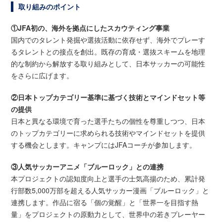
取り組みのポイント
①JFA初の、海外を拠点にしたスカウティング事業
国内でのタレント発掘や選抜活動に依存せず、海外でプレーす
るタレントとの接点を創出。既存の育成・選抜スキームを地理
的な制約から解放する取り組みとして、日本サッカーの可能性
をさらに広げます。
②日本トップカテゴリー基準に基づく技術とマインドセット等
の提供
日本と異なる環境で育った選手たちの個性を尊重しつつ、日本
のトップカテゴリーに求められる技術やマインドセットを提供
する機会とします。キャンプにはJFAコーチが参加します。
③人気サッカーアニメ「ブルーロック」との連携
本プロジェクトの認知度向上と選手の士気高揚のため、累計発
行部数5,000万部を超える人気サッカー漫画「ブルーロック」と
連携します。作品に宿る「個の覚醒」と「世界一を目指す熱
量」をプロジェクトの原動力として、世界中の若きプレーヤー