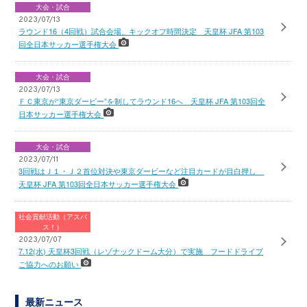
大会・試合
2023/07/13
ラウンド16（4回戦）試合会場、キックオフ時間決定 天皇杯 JFA 第103
回全日本サッカー選手権大会
大会・試合
2023/07/13
ＦＣ東京が“東京ダービー”を制してラウンド16へ 天皇杯 JFA 第103回全
日本サッカー選手権大会
大会・試合
2023/07/11
3回戦はＪ１・Ｊ２首位対決や東京ダービーなど注目カードが目白押し
天皇杯 JFA 第103回全日本サッカー選手権大会
社会貢献活動（アスパ
ス！）
2023/07/07
7.12(水) 天皇杯3回戦（レゾナックドーム大分）で実施 フードドライブ
ご協力へのお願い
最新ニュース