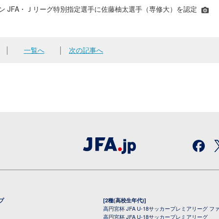
シーズン JFA・Ｊリーグ特別指定選手に佐藤柚太選手（専修大）を認定
│
一覧へ
│
次の記事へ
プ
[2種(高校生年代)]
高円宮杯 JFA U-18サッカープレミアリーグ フ
高円宮杯 JFA U-18サッカープレミアリーグ