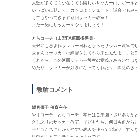
人数が多くても少なくても楽しいサッカーは、ボールと
いっぱいに動いて、カッコよくシュート！試合でもみ
くてもやってきます巡回サッカー教室！
また一緒にサッカーをやりましょう！
とらコーチ（山梨FA巡回指導員）
天候にも恵まれサッカー日和となったサッカー教室で
父さんとサッカーの練習をしてから来たんだよ！」と
くれたら、この巡回サッカー教室の意義があるのでは
めたり、サッカーが好きになってくれたり、園児のき
教諭コメント
望月優子 保育主任
やまコーチ、とらコーチ、本日はご来園下さりありが
久しぶりのサッカー教室、子どもたち、何日も前から
子どもたちにわかりやすい表現を使っての説明、すん
紅白戦もとても楽しかったようです。