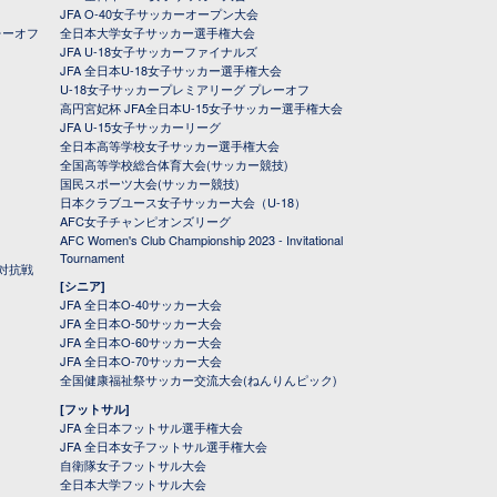
JFA O-40女子サッカーオープン大会
レーオフ
全日本大学女子サッカー選手権大会
JFA U-18女子サッカーファイナルズ
JFA 全日本U-18女子サッカー選手権大会
U-18女子サッカープレミアリーグ プレーオフ
高円宮妃杯 JFA全日本U-15女子サッカー選手権大会
JFA U-15女子サッカーリーグ
全日本高等学校女子サッカー選手権大会
全国高等学校総合体育大会(サッカー競技)
国民スポーツ大会(サッカー競技)
日本クラブユース女子サッカー大会（U-18）
AFC女子チャンピオンズリーグ
AFC Women's Club Championship 2023 - Invitational
Tournament
対抗戦
[シニア]
JFA 全日本O-40サッカー大会
JFA 全日本O-50サッカー大会
JFA 全日本O-60サッカー大会
JFA 全日本O-70サッカー大会
全国健康福祉祭サッカー交流大会(ねんりんピック)
[フットサル]
JFA 全日本フットサル選手権大会
JFA 全日本女子フットサル選手権大会
自衛隊女子フットサル大会
全日本大学フットサル大会