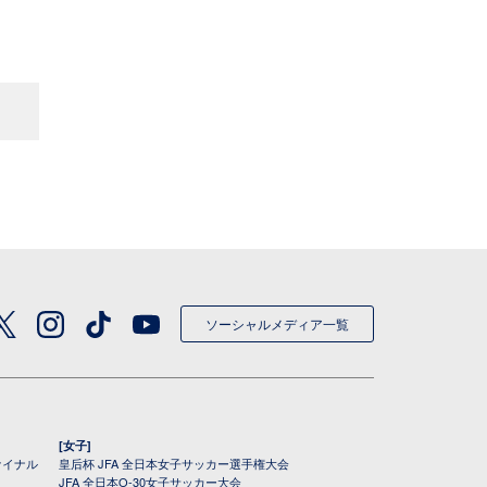
ソーシャルメディア一覧
[女子]
ァイナル
皇后杯 JFA 全日本女子サッカー選手権大会
JFA 全日本O-30女子サッカー大会