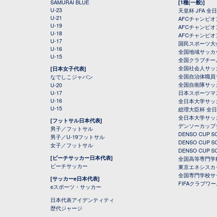
SAMURAI BLUE
[1種(一般)]
U-23
天皇杯 JFA 
U-21
AFCチャンピ
U-19
AFCチャンピオン
U-18
AFCチャンピオ
U-17
国民スポーツ大
U-16
全国地域サッカ
U-15
全国クラブチー
全国社会人サッ
[日本女子代表]
全国自治体職員
なでしこジャパン
全国自衛隊サッ
U-20
U-17
日本スポーツマ
U-16
全日本大学サッ
U-15
総理大臣杯 全
全日本大学サッ
[フットサル日本代表]
デンソーカップ
男子／フットサル
DENSO CUP
男子／U-19フットサル
DENSO CUP
女子／フットサル
DENSO CUP
[ビーチサッカー日本代表]
全国高等専門学
ビーチサッカー
東京エネシスカ
全国専門学校サ
[サッカーe日本代表]
FIFAクラブワ
eスポーツ・サッカー
日本代表アイデンティティ
歴代ジャージ