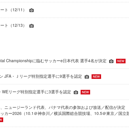
ト（12/11）
ト（12/13）
inental Championshipに臨むサッカーe日本代表 選手4名が決定
ーズン JFA・Ｊリーグ特別指定選手に9選手を認定
JFA・WEリーグ特別指定選手に3選手を認定
表、ニュージーランド代表、パナマ代表の参加および放送／配信が決
ッカー2026（10.1＠神奈川／横浜国際総合競技場、10.5＠東京／国立