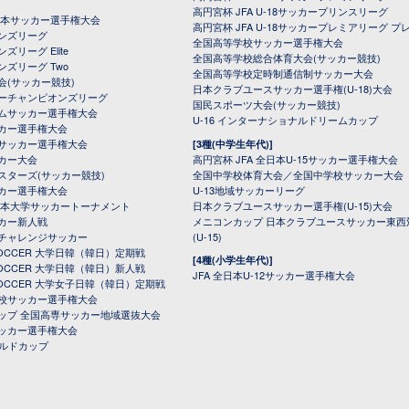
高円宮杯 JFA U-18サッカープリンスリーグ
全日本サッカー選手権大会
高円宮杯 JFA U-18サッカープレミアリーグ プ
オンズリーグ
全国高等学校サッカー選手権大会
ズリーグ Elite
全国高等学校総合体育大会(サッカー競技)
ンズリーグ Two
全国高等学校定時制通信制サッカー大会
会(サッカー競技)
日本クラブユースサッカー選手権(U-18)大会
ーチャンピオンズリーグ
国民スポーツ大会(サッカー競技)
ムサッカー選手権大会
U-16 インターナショナルドリームカップ
カー選手権大会
サッカー選手権大会
[3種(中学生年代)]
カー大会
高円宮杯 JFA 全日本U-15サッカー選手権大会
スターズ(サッカー競技)
全国中学校体育大会／全国中学校サッカー大会
カー選手権大会
U-13地域サッカーリーグ
日本大学サッカートーナメント
日本クラブユースサッカー選手権(U-15)大会
カー新人戦
メニコンカップ 日本クラブユースサッカー東西
チャレンジサッカー
(U-15)
 SOCCER 大学日韓（韓日）定期戦
[4種(小学生年代)]
 SOCCER 大学日韓（韓日）新人戦
JFA 全日本U-12サッカー選手権大会
 SOCCER 大学女子日韓（韓日）定期戦
校サッカー選手権大会
ップ 全国高専サッカー地域選抜大会
ッカー選手権大会
ールドカップ