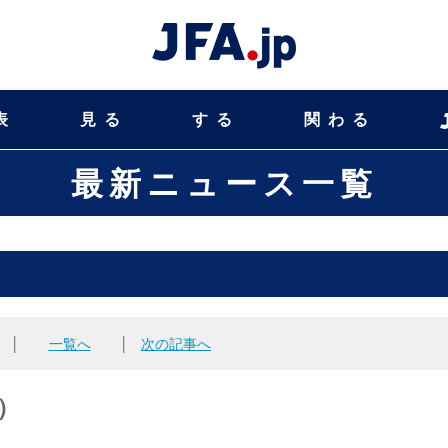
表
見る
する
関わる
最新ニュース一覧
│
一覧へ
│
次の記事へ
）