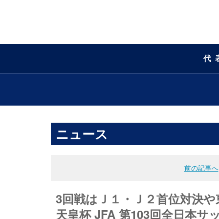
代
ニュース
前の記事へ
3回戦はＪ１・Ｊ２首位対決
天皇杯 JFA 第103回全日本