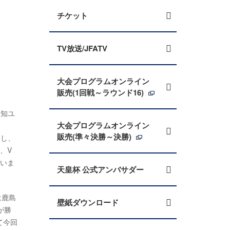
チケット
TV放送/JFATV
大会プログラムオンライン
販売(1回戦～ラウンド16)
高知ユ
大会プログラムオンライン
販売(準々決勝～決勝)
制し、
、V
ていま
天皇杯 公式アンバサダー
は鹿島
壁紙ダウンロード
が勝
て今回