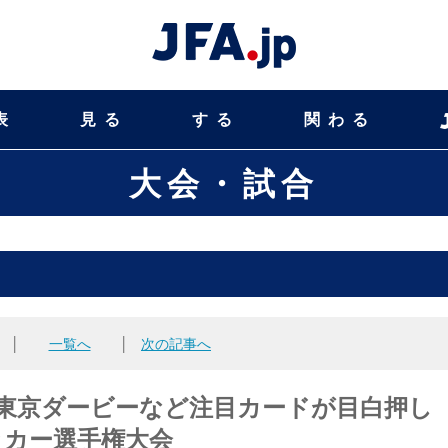
表
見る
する
関わる
大会・試合
│
一覧へ
│
次の記事へ
や東京ダービーなど注目カードが目白押
サッカー選手権大会