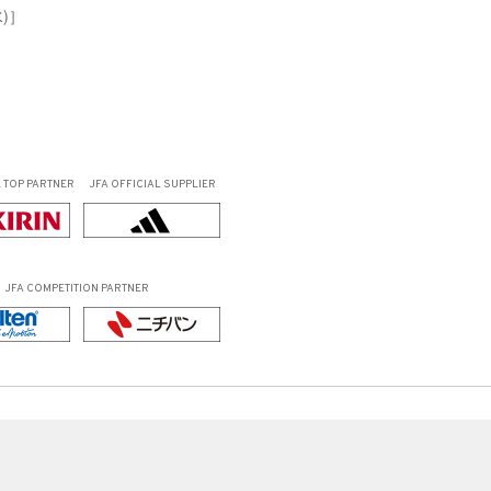
)］
L
TOP PARTNER
JFA OFFICIAL
SUPPLIER
JFA COMPETITION PARTNER