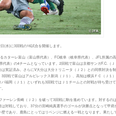
2日(水)に3回戦の16試合を開催します。
るカターレ富山（富山県代表）、FC岐阜（岐阜県代表）、JFL所属の
代表）の4チームとなっています。2回戦で富山は京都サンガF.C.（Ｊ
力は実証済み。さらにV大分は大分トリニータ（Ｊ２）との同県対決を
。3回戦で富山はアルビレックス新潟（Ｊ１）、高知は横浜ＦＣ（Ｊ１）
スパ福岡（Ｊ１）といずれも3回戦ではＪ１チームとの対戦が待ち受け
す。
ファーレン長崎（Ｊ２）を破って3回戦に駒を進めています。対するの
者は対戦しており、37分の宮崎純真選手のゴールが決勝点となって甲府
い壁であり、鹿島にとってはリベンジに燃える一戦となります。果たし