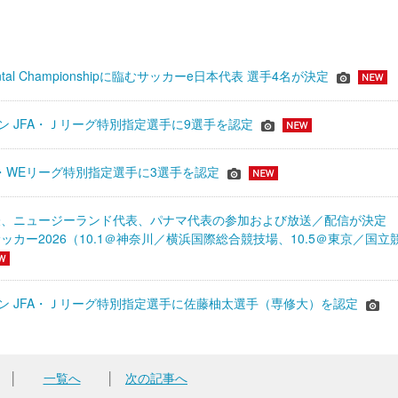
inental Championshipに臨むサッカーe日本代表 選手4名が決定
ーズン JFA・Ｊリーグ特別指定選手に9選手を認定
JFA・WEリーグ特別指定選手に3選手を認定
表、ニュージーランド代表、パナマ代表の参加および放送／配信が決
ッカー2026（10.1＠神奈川／横浜国際総合競技場、10.5＠東京／国立
シーズン JFA・Ｊリーグ特別指定選手に佐藤柚太選手（専修大）を認定
│
一覧へ
│
次の記事へ