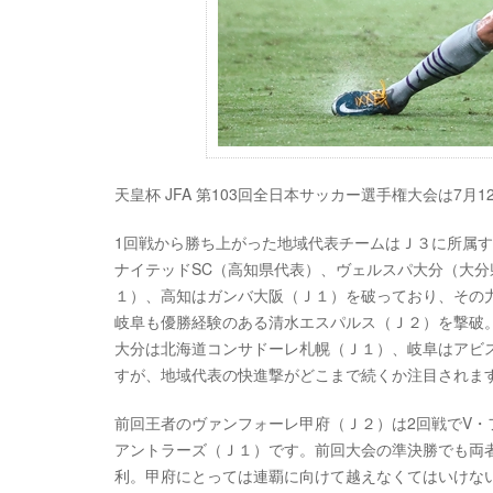
天皇杯 JFA 第103回全日本サッカー選手権大会は7月1
1回戦から勝ち上がった地域代表チームはＪ３に所属す
ナイテッドSC（高知県代表）、ヴェルスパ大分（大分県
１）、高知はガンバ大阪（Ｊ１）を破っており、その
岐阜も優勝経験のある清水エスパルス（Ｊ２）を撃破
大分は北海道コンサドーレ札幌（Ｊ１）、岐阜はアビ
すが、地域代表の快進撃がどこまで続くか注目されま
前回王者のヴァンフォーレ甲府（Ｊ２）は2回戦でV・
アントラーズ（Ｊ１）です。前回大会の準決勝でも両
利。甲府にとっては連覇に向けて越えなくてはいけな