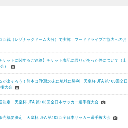
 天皇杯3回戦（レゾナックドーム大分）で実施 フードドライブご協力へのお
チケットに関するご連絡】チケット表記に誤りがあった件について（山
協会）
ムが出そろう！熊本はPK戦の末に琉球に勝利 天皇杯 JFA 第103回全日
手権大会
送決定 天皇杯 JFA 第103回全日本サッカー選手権大会
販売概要決定 天皇杯 JFA 第103回全日本サッカー選手権大会