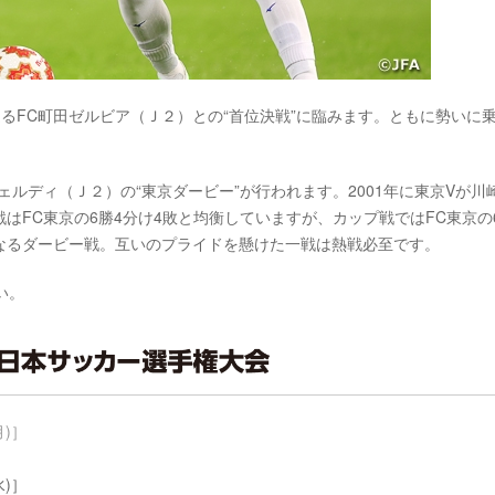
るFC町田ゼルビア（Ｊ２）との“首位決戦”に臨みます。ともに勢いに
。
ルディ（Ｊ２）の“東京ダービー”が行われます。2001年に東京Vが川
はFC東京の6勝4分け4敗と均衡していますが、カップ戦ではFC東京の
なるダービー戦。互いのプライドを懸けた一戦は熱戦必至です。
い。
月)］
水)］