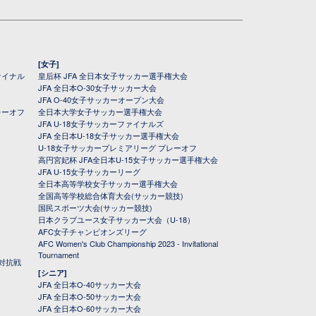
[女子]
ァイナル
皇后杯 JFA 全日本女子サッカー選手権大会
JFA 全日本O-30女子サッカー大会
JFA O-40女子サッカーオープン大会
レーオフ
全日本大学女子サッカー選手権大会
JFA U-18女子サッカーファイナルズ
JFA 全日本U-18女子サッカー選手権大会
U-18女子サッカープレミアリーグ プレーオフ
高円宮妃杯 JFA全日本U-15女子サッカー選手権大会
JFA U-15女子サッカーリーグ
全日本高等学校女子サッカー選手権大会
全国高等学校総合体育大会(サッカー競技)
国民スポーツ大会(サッカー競技)
日本クラブユース女子サッカー大会（U-18）
AFC女子チャンピオンズリーグ
AFC Women's Club Championship 2023 - Invitational
Tournament
対抗戦
[シニア]
JFA 全日本O-40サッカー大会
JFA 全日本O-50サッカー大会
JFA 全日本O-60サッカー大会