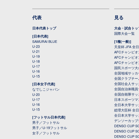
代表
見る
日本代表トップ
大会・試合トッ
国際大会一覧
[日本代表]
SAMURAI BLUE
[1種(一般)]
U-23
天皇杯 JFA 
U-21
AFCチャンピ
U-19
AFCチャンピオン
U-18
AFCチャンピオ
U-17
国民スポーツ大
U-16
全国地域サッカ
U-15
全国クラブチー
全国社会人サッ
[日本女子代表]
全国自治体職員
なでしこジャパン
全国自衛隊サッ
U-20
U-17
日本スポーツマ
U-16
全日本大学サッ
U-15
総理大臣杯 全
全日本大学サッ
[フットサル日本代表]
デンソーカップ
男子／フットサル
DENSO CUP
男子／U-19フットサル
DENSO CUP
女子／フットサル
DENSO CUP