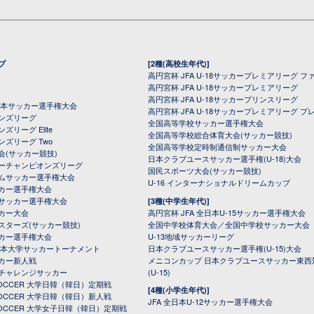
プ
[2種(高校生年代)]
高円宮杯 JFA U-18サッカープレミアリーグ フ
高円宮杯 JFA U-18サッカープレミアリーグ
高円宮杯 JFA U-18サッカープリンスリーグ
全日本サッカー選手権大会
高円宮杯 JFA U-18サッカープレミアリーグ プ
オンズリーグ
全国高等学校サッカー選手権大会
ズリーグ Elite
全国高等学校総合体育大会(サッカー競技)
ンズリーグ Two
全国高等学校定時制通信制サッカー大会
会(サッカー競技)
日本クラブユースサッカー選手権(U-18)大会
ーチャンピオンズリーグ
国民スポーツ大会(サッカー競技)
ムサッカー選手権大会
U-16 インターナショナルドリームカップ
カー選手権大会
サッカー選手権大会
[3種(中学生年代)]
カー大会
高円宮杯 JFA 全日本U-15サッカー選手権大会
スターズ(サッカー競技)
全国中学校体育大会／全国中学校サッカー大会
カー選手権大会
U-13地域サッカーリーグ
日本大学サッカートーナメント
日本クラブユースサッカー選手権(U-15)大会
カー新人戦
メニコンカップ 日本クラブユースサッカー東西
チャレンジサッカー
(U-15)
 SOCCER 大学日韓（韓日）定期戦
[4種(小学生年代)]
 SOCCER 大学日韓（韓日）新人戦
JFA 全日本U-12サッカー選手権大会
 SOCCER 大学女子日韓（韓日）定期戦