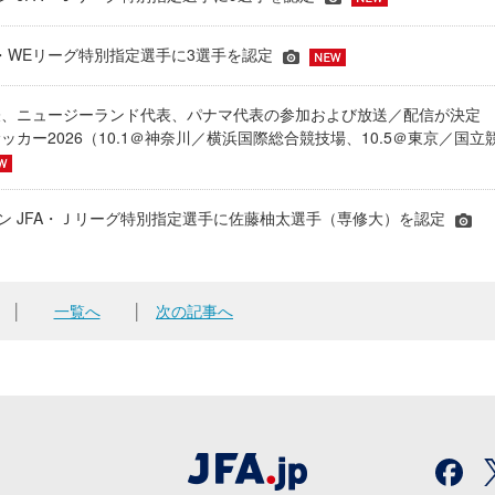
JFA・WEリーグ特別指定選手に3選手を認定
表、ニュージーランド代表、パナマ代表の参加および放送／配信が決
ッカー2026（10.1＠神奈川／横浜国際総合競技場、10.5＠東京／国立
シーズン JFA・Ｊリーグ特別指定選手に佐藤柚太選手（専修大）を認定
│
一覧へ
│
次の記事へ