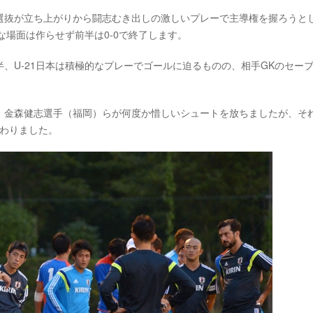
選抜が立ち上がりから闘志むき出しの激しいプレーで主導権を握ろうと
な場面は作らせず前半は0-0で終了します。
、U-21日本は積極的なプレーでゴールに迫るものの、相手GKのセー
、金森健志選手（福岡）らが何度か惜しいシュートを放ちましたが、そ
終わりました。