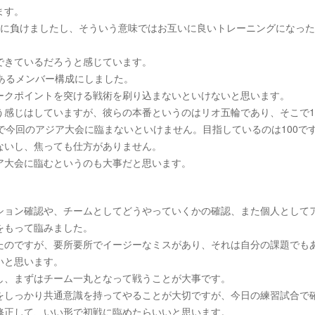
ます。
抜に負けましたし、そういう意味ではお互いに良いトレーニングになっ
できているだろうと感じています。
あるメンバー構成にしました。
ークポイントを突ける戦術を刷り込まないといけないと思います。
感じはしていますが、彼らの本番というのはリオ五輪であり、そこで1
で今回のアジア大会に臨まないといけません。目指しているのは100で
ないし、焦っても仕方がありません。
ア大会に臨むというのも大事だと思います。
ション確認や、チームとしてどうやっていくかの確認、また個人として
をもって臨みました。
たのですが、要所要所でイージーなミスがあり、それは自分の課題でも
いと思います。
し、まずはチーム一丸となって戦うことが大事です。
をしっかり共通意識を持ってやることが大切ですが、今日の練習試合で
修正して、いい形で初戦に臨めたらいいと思います。