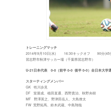
トレーニングマッチ
2014年9月10日(水) 16:30キックオフ 90分(4
習志野市秋津サッカー場（千葉県習志野市）
U-21日本代表 0-0（前半 0-0 後半 0-0）全日本大学
スターティングメンバー
GK 牲川歩見
DF 室屋成、植田直通、西野貴治、秋野央樹
MF 野澤英之、野津田岳人、大島僚太
FW 荒野拓馬、鈴木武蔵、中島翔哉