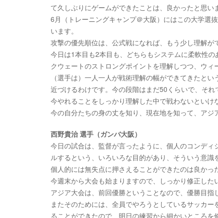
て久しぶりにゲームができたことは、良かったと思い
6月（トレーニングキャンプ＠大阪）にはこの大学選
います。
攻撃の優先順位は、公式戦になれば、もう少し理解が
今日は1本目も2本目も、どちらもシステムに柔軟性の
クウェートのストロングポイントを理解しつつ、ウィ
（選手は）一人一人が戦術理解の幅ができてきたという
近づけるわけです。今の段階はまだ50くらいで、それ
今やれることをしっかり理解した中で戦わないといけ
今の自分たちの身の丈を知り、現在地を知って、アジ
西野貴治 選手（ガンバ大阪）
今日の試合は、監督が言ったように、個人のコンディ
ルするという、いろいろな目的があり、そういう意識
個人的には無失点に押さえることができたのは良かっ
今週末から大会も始まりますので、しっかり修正した
アジア大会は、前回優勝ということなので、優勝目指
またそのためには、全員でやろうとしているサッカー
ることができたので、明日の練習から細かいところを