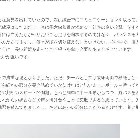
ろな意見を出していたので、次は試合中にコミュニケーションを取って
完成度はまだまだで、今は手倉森監督が求める「効率の良い攻撃」をす
るには自分たちがやりたいことだけを追求するのではなく、バランスを
い方がありますし、個々が頭を切り替えないといけない。その中で、個
ように、長い距離を走ってでも得点を奪う必要があると感じています。
思いが強いです。
上で貴重な場となりました。ただ、チームとしては攻守両面で機能しな
がら細かい部分を突き詰めていかなければと思います。ボールを持って
身の判断のスピードの問題。もっと簡単にボール動かしつつ、縦パスを
これからの練習などで声を掛け合うことで克服できると思っています。
練習を積んできましたし、あとは細かい部分にこだわるだけです。良い