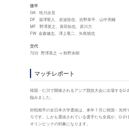
後半
GK 牲川歩見
DF 湯澤聖人、岩波拓也、吉野恭平、山中亮輔
MF 野澤英之、喜田拓也、原川力
FW 金森健志、澤上竜二、矢島慎也
交代
72分 野澤英之 → 秋野央樹
マッチレポート
韓国・仁川で開催されるアジア競技大会に出場するU-
臨みました。
対戦相手の全日本大学選抜は、来年７月に韓国・光州
ろです。しかも選抜されている選手たち全員が、U-21
オリンピックの対象になります。