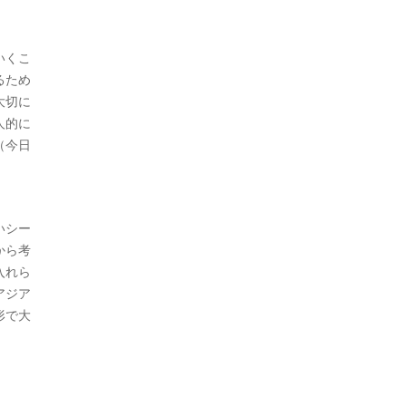
いくこ
るため
大切に
人的に
（今日
いシー
から考
入れら
アジア
形で大