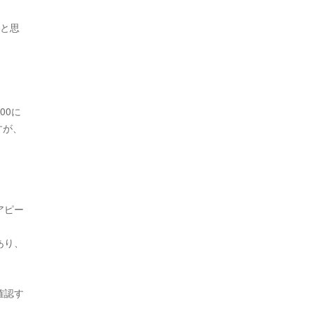
たと思
00に
すが、
アピー
あり、
確認す