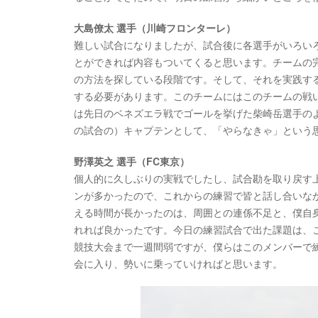
大島僚太 選手（川崎フロンターレ）
難しい試合になりましたが、試合後に各選手がいろい
とができれば内容もついてくると思います。チームの
の方法を探している段階です。そして、それを実践す
する必要があります。このチームにはこのチームの戦
は先日のベネズエラ戦でゴールを挙げた柴崎岳選手の
の試合の）キャプテンとして、「やらなきゃ」という
野澤英之 選手（FC東京）
個人的に久しぶりの実戦でしたし、試合勘を取り戻す
ンが多かったので、これからの練習で皆と話し合いな
える時間が長かったのは、周囲との連係不足と、僕自
れれば良かったです。今日の練習試合で出た課題は、
競技大会まで一週間弱ですが、僕らはこのメンバーで
会に入り、勢いに乗っていければと思います。