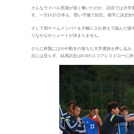
そんなライバル意識が強く働いたのか、試合では大学
す。一方U-21日本も、堅い守備で対抗、相手に決定的
そして両チームメンバーを大幅に入れ替えて臨んだ後半
りなかなかシュートが決まりません。
さらに終盤にはやや動きの落ちた大学選抜を押し込み
点には至らず、結局試合は0-0のスコアレスドローに