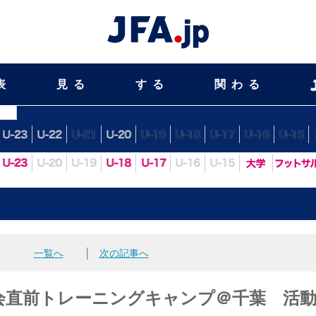
表
見る
する
関わる
表
年
一覧へ
│
次の記事へ
大会直前トレーニングキャンプ＠千葉 活