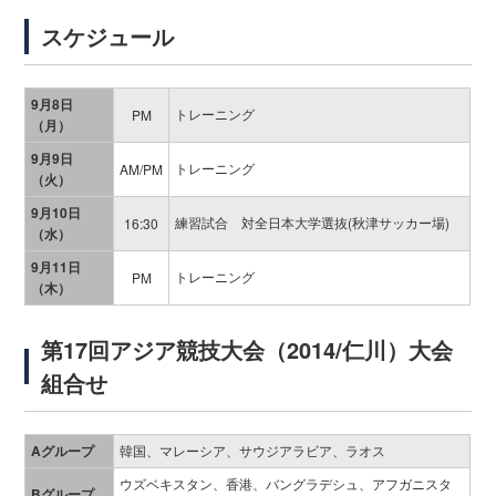
スケジュール
9月8日
トレーニング
PM
（月）
9月9日
トレーニング
AM/PM
（火）
9月10日
練習試合 対全日本大学選抜(秋津サッカー場)
16:30
（水）
9月11日
トレーニング
PM
（木）
第17回アジア競技大会（2014/仁川）大会
組合せ
Aグループ
韓国、マレーシア、サウジアラビア、ラオス
ウズベキスタン、香港、バングラデシュ、アフガニスタ
Bグループ