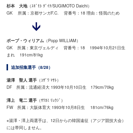
杉本 大地
（ｽｷﾞﾓﾄ ﾀﾞｲﾁ/SUGIMOTO Daichi）
GK 所属：京都サンガF.C. 背番号：18 理由：怪我のため
ポープ・ウィリアム
（Popp WILLIAM）
GK 所属：東京ヴェルディ 背番号：18 1994年10月21日生
まれ 191cm/81kg
追加招集選手（8/28）
湯澤 聖人 選手
（ﾕｻﾞﾜ ﾏｻﾄ）
DF 所属：流通経済大 1993年10月10日生 179cm/70kg
澤上 竜二 選手
（ｻﾜｶﾐ ﾘｭｳｼﾞ）
FW 所属：大阪体育大 1993年10月8日生 181cm/76kg
※湯澤・澤上両選手は、12日からの韓国遠征（アジア競技大会）
には帯同しません。