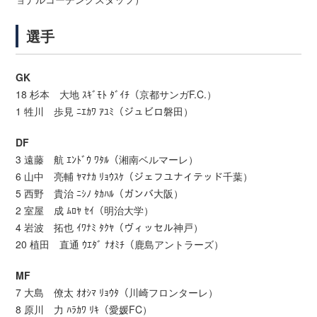
選手
GK
18 杉本 大地 ｽｷﾞﾓﾄ ﾀﾞｲﾁ（京都サンガF.C.）
1 牲川 歩見 ﾆｴｶﾜ ｱﾕﾐ（ジュビロ磐田）
DF
3 遠藤 航 ｴﾝﾄﾞｳ ﾜﾀﾙ（湘南ベルマーレ）
6 山中 亮輔 ﾔﾏﾅｶ ﾘｮｳｽｹ（ジェフユナイテッド千葉）
5 西野 貴治 ﾆｼﾉ ﾀｶﾊﾙ（ガンバ大阪）
2 室屋 成 ﾑﾛﾔ ｾｲ（明治大学）
4 岩波 拓也 ｲﾜﾅﾐ ﾀｸﾔ（ヴィッセル神戸）
20 植田 直通 ｳｴﾀﾞ ﾅｵﾐﾁ（鹿島アントラーズ）
MF
7 大島 僚太 ｵｵｼﾏ ﾘｮｳﾀ（川崎フロンターレ）
8 原川 力 ﾊﾗｶﾜ ﾘｷ（愛媛FC）