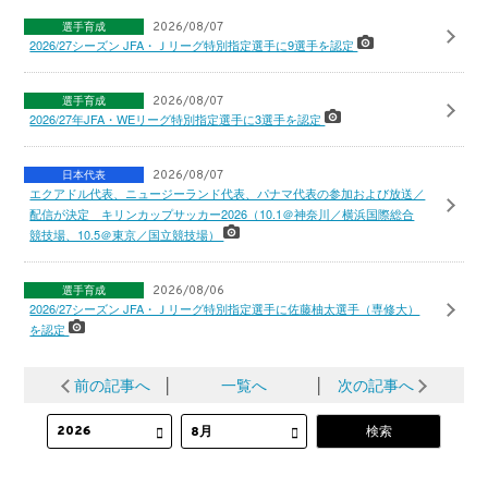
選手育成
2026/08/07
2026/27シーズン JFA・Ｊリーグ特別指定選手に9選手を認定
選手育成
2026/08/07
2026/27年JFA・WEリーグ特別指定選手に3選手を認定
日本代表
2026/08/07
エクアドル代表、ニュージーランド代表、パナマ代表の参加および放送／
配信が決定 キリンカップサッカー2026（10.1＠神奈川／横浜国際総合
競技場、10.5＠東京／国立競技場）
選手育成
2026/08/06
2026/27シーズン JFA・Ｊリーグ特別指定選手に佐藤柚太選手（専修大）
を認定
前の記事へ
│
一覧へ
│
次の記事へ