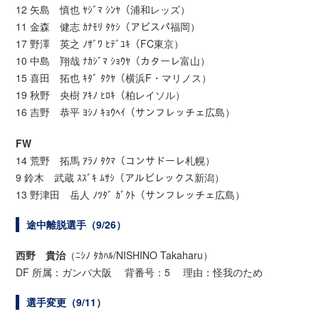
12 矢島 慎也 ﾔｼﾞﾏ ｼﾝﾔ（浦和レッズ）
11 金森 健志 ｶﾅﾓﾘ ﾀｹｼ（アビスパ福岡）
17 野澤 英之 ﾉｻﾞﾜ ﾋﾃﾞﾕｷ（FC東京）
10 中島 翔哉 ﾅｶｼﾞﾏ ｼｮｳﾔ（カターレ富山）
15 喜田 拓也 ｷﾀﾞ ﾀｸﾔ（横浜F・マリノス）
19 秋野 央樹 ｱｷﾉ ﾋﾛｷ（柏レイソル）
16 吉野 恭平 ﾖｼﾉ ｷｮｳﾍｲ（サンフレッチェ広島）
FW
14 荒野 拓馬 ｱﾗﾉ ﾀｸﾏ（コンサドーレ札幌）
9 鈴木 武蔵 ｽｽﾞｷ ﾑｻｼ（アルビレックス新潟）
13 野津田 岳人 ﾉﾂﾀﾞ ｶﾞｸﾄ（サンフレッチェ広島）
途中離脱選手（9/26）
西野 貴治
（ﾆｼﾉ ﾀｶﾊﾙ/NISHINO Takaharu）
DF 所属：ガンバ大阪 背番号：5 理由：怪我のため
選手変更（9/11）