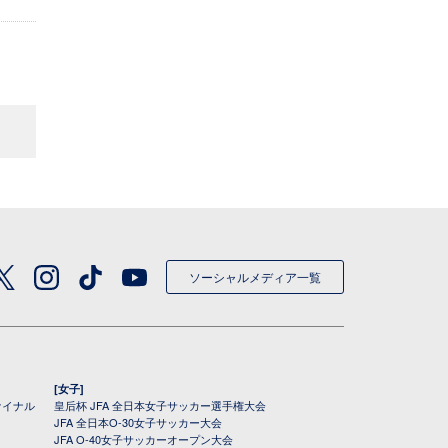
ソーシャルメディア一覧
[女子]
ァイナル
皇后杯 JFA 全日本女子サッカー選手権大会
JFA 全日本O-30女子サッカー大会
JFA O-40女子サッカーオープン大会