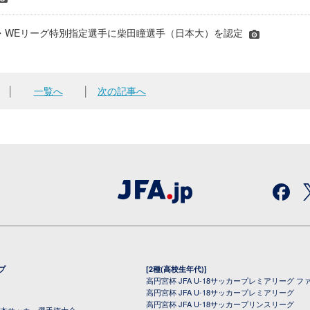
年JFA・WEリーグ特別指定選手に柴田瞳選手（日本大）を認定
│
一覧へ
│
次の記事へ
プ
[2種(高校生年代)]
高円宮杯 JFA U-18サッカープレミアリーグ フ
高円宮杯 JFA U-18サッカープレミアリーグ
高円宮杯 JFA U-18サッカープリンスリーグ