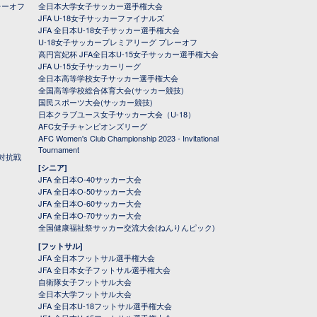
レーオフ
全日本大学女子サッカー選手権大会
JFA U-18女子サッカーファイナルズ
JFA 全日本U-18女子サッカー選手権大会
U-18女子サッカープレミアリーグ プレーオフ
高円宮妃杯 JFA全日本U-15女子サッカー選手権大会
JFA U-15女子サッカーリーグ
全日本高等学校女子サッカー選手権大会
全国高等学校総合体育大会(サッカー競技)
国民スポーツ大会(サッカー競技)
日本クラブユース女子サッカー大会（U-18）
AFC女子チャンピオンズリーグ
AFC Women's Club Championship 2023 - Invitational
Tournament
対抗戦
[シニア]
JFA 全日本O-40サッカー大会
JFA 全日本O-50サッカー大会
JFA 全日本O-60サッカー大会
JFA 全日本O-70サッカー大会
全国健康福祉祭サッカー交流大会(ねんりんピック)
[フットサル]
JFA 全日本フットサル選手権大会
JFA 全日本女子フットサル選手権大会
自衛隊女子フットサル大会
全日本大学フットサル大会
JFA 全日本U-18フットサル選手権大会