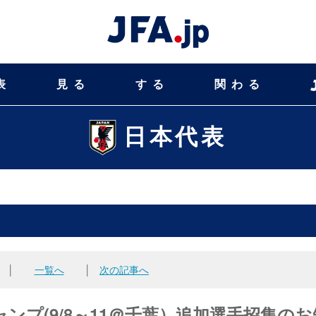
表
見る
する
関わる
日本代表
│
一覧へ
│
次の記事へ
ャンプ(9/8～11＠千葉）追加選手招集のお