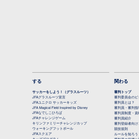
する
関わる
サッカーをしよう！（グラスルーツ）
審判トップ
JFAグラスルーツ宣言
審判委員会のビジ
JFAユニクロ サッカーキッズ
審判員とは？
JFA Magical Field Inspired by Disney
審判員・審判指
JFAなでしこひろば
審判員制度・資
JFAチャレンジゲーム
審判員紹介
キリンファミリーチャレンジカップ
審判登録者向け
ウォーキングフットボール
競技規則
JFAスクエア
ルールを知ろう
キッズプログラム