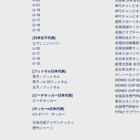
天皇杯 JFA 
U-21
AFCチャンピ
U-19
AFCチャンピオン
U-18
AFCチャンピオ
U-17
国民スポーツ大
U-16
全国地域サッカ
U-15
全国クラブチー
全国社会人サッ
[日本女子代表]
全国自治体職員
なでしこジャパン
全国自衛隊サッ
U-20
U-17
日本スポーツマ
U-16
全日本大学サッ
U-15
総理大臣杯 全
全日本大学サッ
[フットサル日本代表]
デンソーカップ
男子／フットサル
DENSO CUP
男子／U-19フットサル
DENSO CUP
女子／フットサル
DENSO CUP
[ビーチサッカー日本代表]
全国高等専門学
ビーチサッカー
東京エネシスカ
全国専門学校サ
[サッカーe日本代表]
FIFAクラブワ
eスポーツ・サッカー
日本代表アイデンティティ
歴代ジャージ