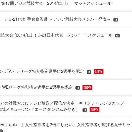
表 第17回アジア競技大会（2014/仁川） マッチスケジュール
」、U-21代表 手倉森監督 ～アジア競技大会メンバー発表～
技大会 (2014/仁川) U-21日本代表 メンバー・スケジュール
ーズン JFA・Ｊリーグ特別指定選手に2選手を認定
JFA・WEリーグ特別指定選手に2選手を認定
表との対戦およびテレビ放送／配信が決定 キリンチャレンジカップ
24＠宮城／キューアンドエースタジアムみやぎ）
HotTopic～】女性指導者を2倍にしたい～女性指導者が広げる女子サッ