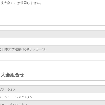
競技大会）には帯同しません。
全日本大学選抜(秋津サッカー場)
）大会組合せ
ビア、ラオス
ラデシュ、アフガニスタン
ポール、タジキスタン