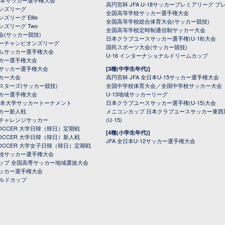
全日本サッカー選手権大会
高円宮杯 JFA U-18サッカープレミアリーグ プ
オンズリーグ
全国高等学校サッカー選手権大会
ズリーグ Elite
全国高等学校総合体育大会(サッカー競技)
ンズリーグ Two
全国高等学校定時制通信制サッカー大会
会(サッカー競技)
日本クラブユースサッカー選手権(U-18)大会
ーチャンピオンズリーグ
国民スポーツ大会(サッカー競技)
ムサッカー選手権大会
U-16 インターナショナルドリームカップ
カー選手権大会
サッカー選手権大会
[3種(中学生年代)]
カー大会
高円宮杯 JFA 全日本U-15サッカー選手権大会
スターズ(サッカー競技)
全国中学校体育大会／全国中学校サッカー大会
カー選手権大会
U-13地域サッカーリーグ
日本大学サッカートーナメント
日本クラブユースサッカー選手権(U-15)大会
カー新人戦
メニコンカップ 日本クラブユースサッカー東西
チャレンジサッカー
(U-15)
 SOCCER 大学日韓（韓日）定期戦
[4種(小学生年代)]
 SOCCER 大学日韓（韓日）新人戦
JFA 全日本U-12サッカー選手権大会
 SOCCER 大学女子日韓（韓日）定期戦
校サッカー選手権大会
ップ 全国高専サッカー地域選抜大会
ッカー選手権大会
ールドカップ