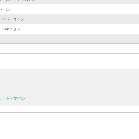
パール
、インドネシア
、パキスタン
スリート・マイル」