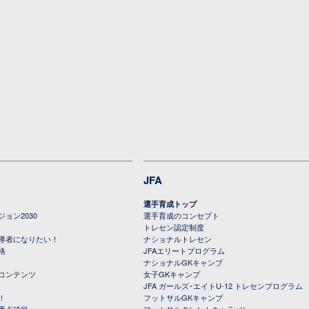
JFA
選手育成トップ
ョン2030
選手育成のコンセプト
トレセン認定制度
導者になりたい！
ナショナルトレセン
格
JFAエリートプログラム
ナショナルGKキャンプ
コンテンツ
女子GKキャンプ
JFA ガールズ･エイトU-12 トレセンプログラム
！
フットサルGKキャンプ