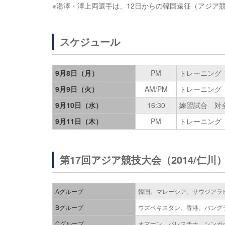
※湯澤・澤上両選手は、12日からの韓国遠征（アジア
スケジュール
9月8日（月）
PM
トレーニング
9月9日（火）
AM/PM
トレーニング
9月10日（水）
16:30
練習試合 対
9月11日（木）
PM
トレーニング
第17回アジア競技大会（2014/仁川
Aグループ
韓国、マレーシア、サウジアラ
Bグループ
ウズベキスタン、香港、バング
Cグループ
オマーン、パレスチナ、シンガ