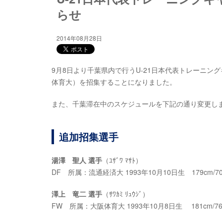
らせ
2014年08月28日
9月8日より千葉県内で行うU-21日本代表トレーニ
体育大）を招集することになりました。
また、千葉滞在中のスケジュールを下記の通り変更し
追加招集選手
湯澤 聖人 選手
（ﾕｻﾞﾜ ﾏｻﾄ）
DF 所属：流通経済大 1993年10月10日生 179cm/70
澤上 竜二 選手
（ｻﾜｶﾐ ﾘｭｳｼﾞ）
FW 所属：大阪体育大 1993年10月8日生 181cm/76