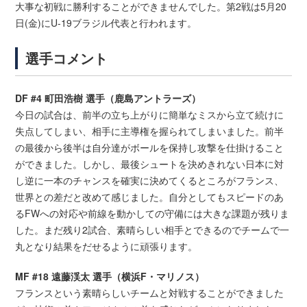
大事な初戦に勝利することができませんでした。第2戦は5月20
日(金)にU-19ブラジル代表と行われます。
選手コメント
DF #4 町田浩樹 選手（鹿島アントラーズ）
今日の試合は、前半の立ち上がりに簡単なミスから立て続けに
失点してしまい、相手に主導権を握られてしまいました。前半
の最後から後半は自分達がボールを保持し攻撃を仕掛けること
ができました。しかし、最後シュートを決めきれない日本に対
し逆に一本のチャンスを確実に決めてくるところがフランス、
世界との差だと改めて感じました。自分としてもスピードのあ
るFWへの対応や前線を動かしての守備には大きな課題が残りま
した。まだ残り2試合、素晴らしい相手とできるのでチームで一
丸となり結果をだせるように頑張ります。
MF #18 遠藤渓太 選手（横浜F・マリノス）
フランスという素晴らしいチームと対戦することができました