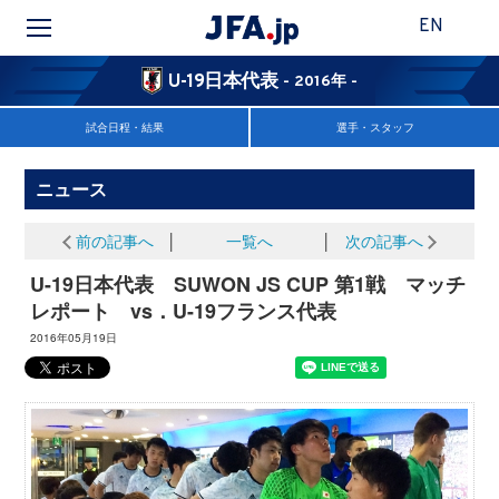
EN
U-19日本代表
- 2016年 -
試合日程・結果
選手・スタッフ
ニュース
前の記事へ
│
一覧へ
│
次の記事へ
U-19日本代表 SUWON JS CUP 第1戦 マッチ
レポート vs．U-19フランス代表
2016年05月19日