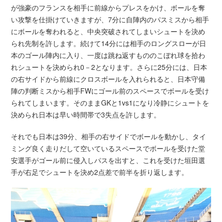
が強豪のフランスを相手に前線からプレスをかけ、ボールを奪
い攻撃を仕掛けていきますが、7分に自陣内のパスミスから相手
にボールを奪われると、中央突破されてしまいシュートを決め
られ先制を許します。続けて14分には相手のロングスローが日
本のゴール陣内に入り、一度は跳ね返すもののこぼれ球を拾わ
れシュートを決められ0－2となります。さらに25分には、日本
の右サイドから前線にクロスボールを入れられると、日本守備
陣の判断ミスから相手FWにゴール前のスペースでボールを受け
られてしまいます。そのままGKと1vs1になり冷静にシュートを
決められ日本は早い時間帯で3失点を許します。
それでも日本は39分、相手の右サイドでボールを動かし、タイ
ミング良く走りだして空いているスペースでボールを受けた堂
安選手がゴール前に侵入しパスを出すと、これを受けた垣田選
手が右足でシュートを決め2点差で前半を折り返します。