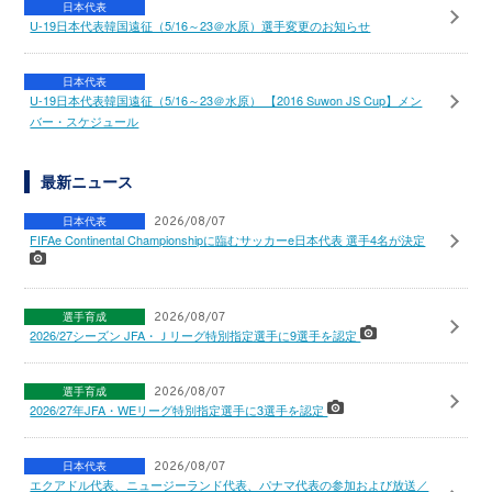
日本代表
U-19日本代表韓国遠征（5/16～23＠水原）選手変更のお知らせ
日本代表
U-19日本代表韓国遠征（5/16～23＠水原） 【2016 Suwon JS Cup】メン
バー・スケジュール
最新ニュース
日本代表
2026/08/07
FIFAe Continental Championshipに臨むサッカーe日本代表 選手4名が決定
選手育成
2026/08/07
2026/27シーズン JFA・Ｊリーグ特別指定選手に9選手を認定
選手育成
2026/08/07
2026/27年JFA・WEリーグ特別指定選手に3選手を認定
日本代表
2026/08/07
エクアドル代表、ニュージーランド代表、パナマ代表の参加および放送／