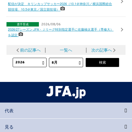
配信が決定 キリンカップサッカー2026（10.1＠神奈川／横浜国際総合
競技場、10.5＠東京／国立競技場）
選手育成
2026/08/06
2026/27シーズン JFA・Ｊリーグ特別指定選手に佐藤柚太選手（専修大）
を認定
前の記事へ
│
一覧へ
│
次の記事へ
代表
見る