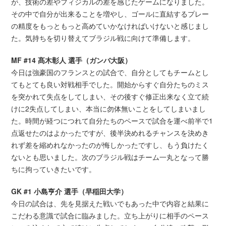
が、技術の差やフィジカルの差を感じたゲームになりました。
その中で自分が出来ることを増やし、ゴールに直結するプレー
の精度をもっともっと高めていかなければいけないと感じまし
た。気持ちを切り替えてブラジル戦に向けて準備します。
MF #14 髙木彰人 選手（ガンバ大阪）
今日は強豪国のフランスとの試合で、自分としてもチームとし
てもとても良い対戦相手でした。開始からすぐ自分たちのミス
を突かれて失点をしてしまい、その後すぐ修正出来なく立て続
けに2失点してしまい、本当に勿体無いことをしてしまいまし
た。時間が経つにつれて自分たちのペースで試合を運べ前半で1
点返せたのはよかったですが、後半決めれるチャンスを決めき
れず差を縮めれなかったのが悔しかったですし、もう負けたく
ないとも思いました。次のブラジル戦はチーム一丸となって勝
ちに拘っていきたいです。
GK #1 小島亨介 選手（早稲田大学）
今日の試合は、先を見据えた戦いでもあった中で内容と結果に
こだわる意識で試合に臨みました。立ち上がりに相手のペース