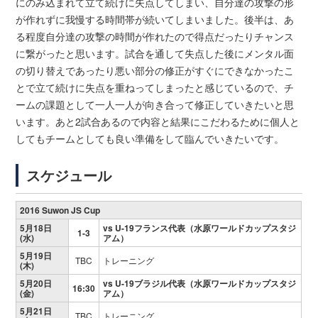
にのみ込まれて立て続けに失点してしまい、自分達の攻撃の形
が作れずに我慢する時間帯が続いてしまいました。後半は、あ
る程度自分達の攻撃の時間が作れたので得点だったりチャンス
に繋がったと思います。試合を通して失点した後にメンタル面
の切り替えであったり悪い部分の修正がすぐにできなかったこ
とで立て続けに失点を重ねってしまったと感じているので、チ
ームの課題として一人一人が向き合って修正していきたいと思
います。あと2試合あるので内容と結果にこだわるために個人と
してもチームとしても良い準備をして臨んでいきたいです。
スケジュール
2016 Suwon JS Cup
5月18日
vs U-19フランス代表（水原ワールドカップスタジ
1-3
(水)
アム）
5月19日
TBC
トレーニング
(木)
5月20日
vs U-19ブラジル代表（水原ワールドカップスタジ
16:30
(金)
アム）
5月21日
TBC
トレーニング