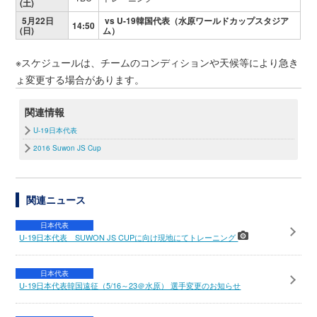
(土)
5月22日
vs U-19韓国代表（水原ワールドカップスタジア
14:50
(日)
ム）
※スケジュールは、チームのコンディションや天候等により急き
ょ変更する場合があります。
関連情報
U-19日本代表
2016 Suwon JS Cup
関連ニュース
日本代表
U-19日本代表 SUWON JS CUPに向け現地にてトレーニング
日本代表
U-19日本代表韓国遠征（5/16～23＠水原） 選手変更のお知らせ