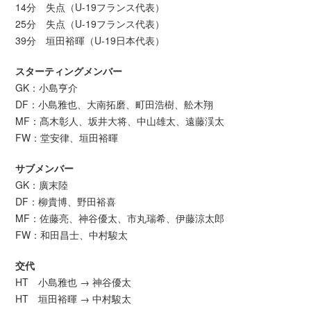
14分 失点（U-19フランス代表）
25分 失点（U-19フランス代表）
39分 垣田裕暉（U-19日本代表）
スターティングメンバー
GK：小島亨介
DF：小島雅也、大南拓磨、町田浩樹、舩木翔
MF：髙木彰人、坂井大将、中山雄太、遠藤渓太
FW：堂安律、垣田裕暉
サブメンバー
GK：廣末陸
DF：柳貴博、野田裕喜
MF：佐藤亮、神谷優太、市丸瑞希、伊藤涼太郎
FW：和田昌士、中村駿太
交代
HT 小島雅也 → 神谷優太
HT 垣田裕暉 → 中村駿太