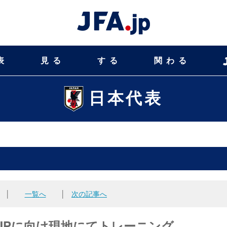
表
見る
する
関わる
日本代表
│
一覧へ
│
次の記事へ
S CUPに向け現地にてトレーニング