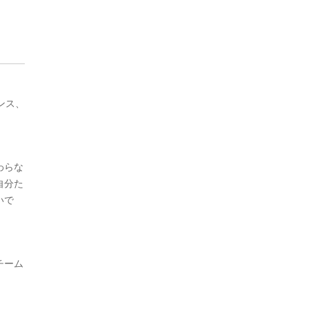
ンス、
わらな
自分た
いで
チーム