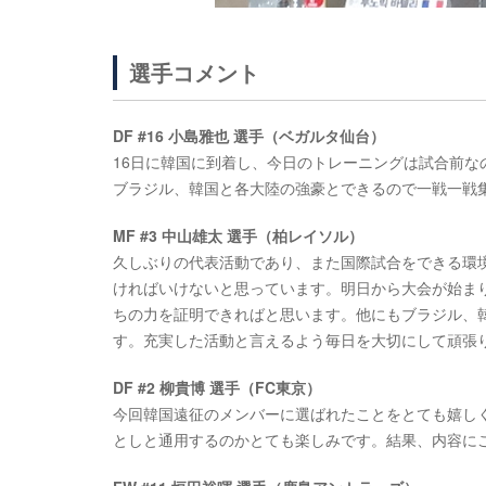
選手コメント
DF #16 小島雅也 選手（ベガルタ仙台）
16日に韓国に到着し、今日のトレーニングは試合前
ブラジル、韓国と各大陸の強豪とできるので一戦一戦
MF #3 中山雄太 選手（柏レイソル）
久しぶりの代表活動であり、また国際試合をできる環
ければいけないと思っています。明日から大会が始ま
ちの力を証明できればと思います。他にもブラジル、
す。充実した活動と言えるよう毎日を大切にして頑張
DF #2 柳貴博 選手（FC東京）
今回韓国遠征のメンバーに選ばれたことをとても嬉し
としと通用するのかとても楽しみです。結果、内容に