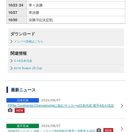
10/23･24
準々決勝
10/27
準決勝
10/30
決勝/3位決定戦
ダウンロード
メンバー詳細はこちら
関連情報
U-19日本代表
2016 Suwon JS Cup
最新ニュース
日本代表
2026/08/07
FIFAe Continental Championshipに臨むサッカーe日本代表 選手4名が決定
選手育成
2026/08/07
2026/27シーズン JFA・Ｊリーグ特別指定選手に9選手を認定