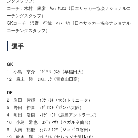
ングスタッフ）
コーチ：木村 康彦 ｷﾑﾗ ﾔｽﾋｺ（日本サッカー協会ナショナルコ
ーチングスタッフ）
GKコーチ：浜野 征哉 ﾊﾏﾉ ﾕｷﾔ（日本サッカー協会ナショナル
コーチングスタッフ）
選手
GK
1 小島 亨介 ｺｼﾞﾏ ﾘｮｳｽｹ（早稲田大）
12 廣末 陸 ﾋﾛｽｴ ﾘｸ（青森山田高）
DF
2 岩田 智輝 ｲﾜﾀ ﾄﾓｷ（大分トリニータ）
5 野田 裕喜 ﾉﾀﾞ ﾋﾛｷ（ガンバ大阪）
4 町田 浩樹 ﾏﾁﾀﾞ ｺｳｷ（鹿島アントラーズ）
16 小島 雅也 ｺｼﾞﾏ ﾏｻﾔ（ベガルタ仙台）
6 大南 拓磨 ｵｵﾐﾅﾐ ﾀｸﾏ（ジュビロ磐田）
19 舩木 翔 ﾌﾅｷ ｶｹﾙ（セレッソ大阪U-18）