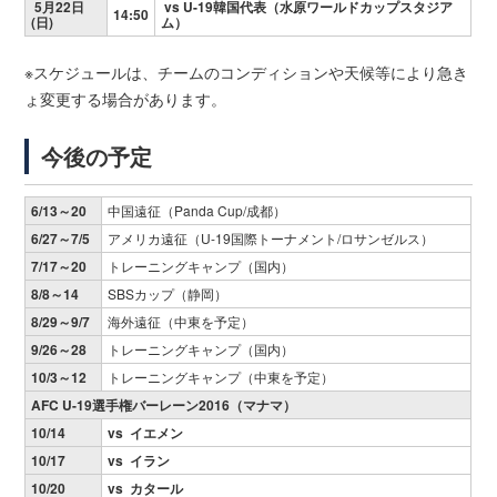
5月22日
vs U-19韓国代表（水原ワールドカップスタジア
14:50
(日)
ム）
※スケジュールは、チームのコンディションや天候等により急き
ょ変更する場合があります。
今後の予定
6/13～20
中国遠征（Panda Cup/成都）
6/27～7/5
アメリカ遠征（U-19国際トーナメント/ロサンゼルス）
7/17～20
トレーニングキャンプ（国内）
8/8～14
SBSカップ（静岡）
8/29～9/7
海外遠征（中東を予定）
9/26～28
トレーニングキャンプ（国内）
10/3～12
トレーニングキャンプ（中東を予定）
AFC U-19選手権バーレーン2016（マナマ）
10/14
vs イエメン
10/17
vs イラン
10/20
vs カタール