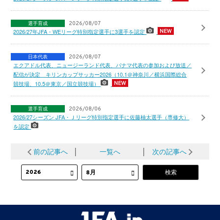
選手育成
2026/08/07
2026/27年JFA・WEリーグ特別指定選手に3選手を認定
日本代表
2026/08/07
エクアドル代表、ニュージーランド代表、パナマ代表の参加および放送／
配信が決定 キリンカップサッカー2026（10.1＠神奈川／横浜国際総合
競技場、10.5＠東京／国立競技場）
選手育成
2026/08/06
2026/27シーズン JFA・Ｊリーグ特別指定選手に佐藤柚太選手（専修大）
を認定
前の記事へ
│
一覧へ
│
次の記事へ