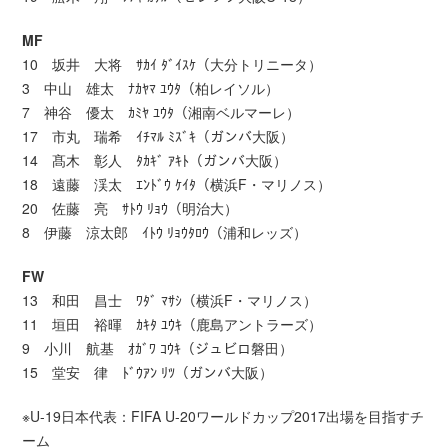
MF
10 坂井 大将 ｻｶｲ ﾀﾞｲｽｹ（大分トリニータ）
3 中山 雄太 ﾅｶﾔﾏ ﾕｳﾀ（柏レイソル）
7 神谷 優太 ｶﾐﾔ ﾕｳﾀ（湘南ベルマーレ）
17 市丸 瑞希 ｲﾁﾏﾙ ﾐｽﾞｷ（ガンバ大阪）
14 髙木 彰人 ﾀｶｷﾞ ｱｷﾄ（ガンバ大阪）
18 遠藤 渓太 ｴﾝﾄﾞｳ ｹｲﾀ（横浜F・マリノス）
20 佐藤 亮 ｻﾄｳ ﾘｮｳ（明治大）
8 伊藤 涼太郎 ｲﾄｳ ﾘｮｳﾀﾛｳ（浦和レッズ）
FW
13 和田 昌士 ﾜﾀﾞ ﾏｻｼ（横浜F・マリノス）
11 垣田 裕暉 ｶｷﾀ ﾕｳｷ（鹿島アントラーズ）
9 小川 航基 ｵｶﾞﾜ ｺｳｷ（ジュビロ磐田）
15 堂安 律 ﾄﾞｳｱﾝ ﾘﾂ（ガンバ大阪）
※U-19日本代表：FIFA U-20ワールドカップ2017出場を目指すチ
ーム