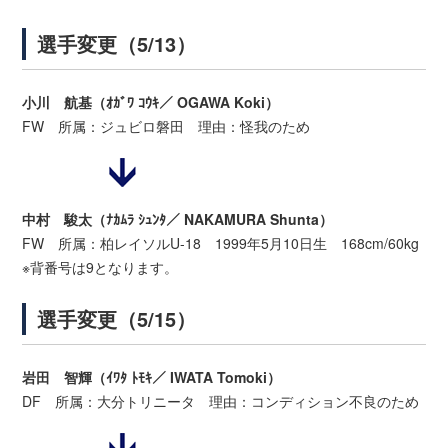
選手変更（5/13）
小川 航基（ｵｶﾞﾜ ｺｳｷ／ OGAWA Koki）
FW 所属：ジュビロ磐田 理由：怪我のため
中村 駿太（ﾅｶﾑﾗ ｼｭﾝﾀ／ NAKAMURA Shunta）
FW 所属：柏レイソルU-18 1999年5月10日生 168cm/60kg
※背番号は9となります。
選手変更（5/15）
岩田 智輝（ｲﾜﾀ ﾄﾓｷ／ IWATA Tomoki）
DF 所属：大分トリニータ 理由：コンディション不良のため