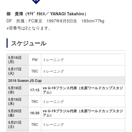
柳 貴博（ﾔﾅｷﾞ ﾀｶﾋﾛ／ YANAGI Takahiro）
DF 所属：FC東京 1997年8月5日生 183cm/77kg
※背番号は2となります。
スケジュール
5月16日
PM
トレーニング
(月)
5月17日
TBC
トレーニング
(火)
2016 Suwon JS Cup
5月18日
vs U-19フランス代表（水原ワールドカップスタジ
17:15
(水)
アム）
5月19日
TBC
トレーニング
(木)
5月20日
vs U-19ブラジル代表（水原ワールドカップスタジ
16:30
(金)
アム）
5月21日
TBC
トレーニング
(土)