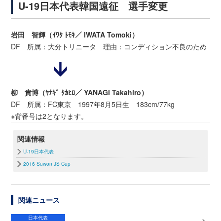
U-19日本代表韓国遠征 選手変更
岩田 智輝（ｲﾜﾀ ﾄﾓｷ／ IWATA Tomoki）
DF 所属：大分トリニータ 理由：コンディション不良のため
柳 貴博（ﾔﾅｷﾞ ﾀｶﾋﾛ／ YANAGI Takahiro）
DF 所属：FC東京 1997年8月5日生 183cm/77kg
※背番号は2となります。
関連情報
U-19日本代表
2016 Suwon JS Cup
関連ニュース
日本代表