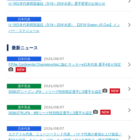
U-19日本代表韓国遠征（5/16～23＠水原）選手変更のお知らせ
日本代表
U-19日本代表韓国遠征（5/16～23＠水原） 【2016 Suwon JS Cup】メン
バー・スケジュール
最新ニュース
日本代表
2026/08/07
FIFAe Continental Championshipに臨むサッカーe日本代表 選手4名が決定
選手育成
2026/08/07
2026/27シーズン JFA・Ｊリーグ特別指定選手に9選手を認定
選手育成
2026/08/07
2026/27年JFA・WEリーグ特別指定選手に3選手を認定
日本代表
2026/08/07
エクアドル代表、ニュージーランド代表、パナマ代表の参加および放送／
配信が決定 キリンカップサッカー2026（10.1＠神奈川／横浜国際総合