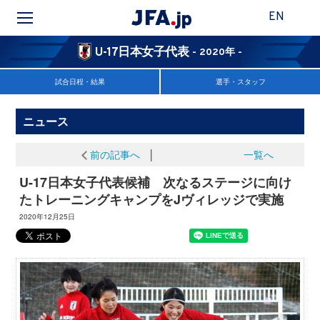
EN
U-17日本女子代表
- 2020年 -
試合日程・結果
選手・スタッフ
ニュース
前の記事へ
│
一覧へ
U-17日本女子代表候補 次なるステージに向け
たトレーニングキャンプをJヴィレッジで実施
2020年12月25日