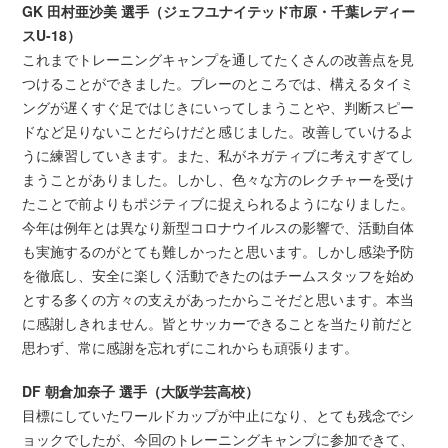
GK 田村亜沙美 選手（ジェフユナイテッド市原・千葉レディー
スU-18）
これまでトレーニングキャンプを通してたくさんの改善点を見
つけることができました。プレーのところでは、構えるタイミ
ングが遅くすぐ足ではじきにいってしまうことや、判断スピー
ドなど足りないことだらけだと感じました。改善していけるよ
うに練習していきます。また、私がネガティブに考えすぎてし
まうことがありました。しかし、色々な方のレクチャーを受け
たことで前よりもポジティブに捉えられるようになりました。
今年は例年とは異なり新型コロナウイルスの影響で、活動自体
も実施するのがとても難しかったと思います。しかし感染予防
を徹底し、安全に楽しく活動できたのはチームスタッフを始め
とする多くの方々の支えがあったからこそだと思います。本当
に感謝しきれません。皆とサッカーできることを当たり前だと
思わず、常に感謝を忘れずにこれからも頑張ります。
DF 朝倉加奈子 選手（大阪学芸高校）
目標にしていたワールドカップが中止になり、とても残念でシ
ョックでしたが、今回のトレーニングキャンプに参加できて、