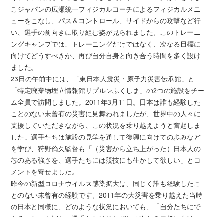
こジャパンの広瀬統一フィジカルコーチによるフィジカルメニ
ューをこなし、パス＆コントロール、サイドからの攻撃など行
い、選手の前向きに取り組む姿が見られました。このトレーニ
ングキャンプでは、トレーニングだけではなく、次なる目標に
向けてどうすべきか、再び自分自身と向き合う時間を多く設け
ました。
23日の午前中には、「東日本大震災・原子力災害伝承館」と
「特定廃棄物埋立情報館リプルンふくしま」の2つの施設をチー
ム全員で訪問しました。2011年3月11日。日本は誰も経験した
ことのない未曾有の災害に見舞われましたが、世界中の人々に
支援していただきながら、この状況を乗り越えようと奮起しま
した。選手たちは施設の見学を通して復興に向けての歩みなど
を学び、狩野倫久監督も「（災害から立ち上がった）日本人の
芯のある強さを、選手たちには競技にも生かして欲しい」とコ
メントを寄せました。
昨今の新型コロナウイルス感染拡大は、同じく誰も経験したこ
とのない未曾有の経験です。2011年の大災害を乗り越えた当時
の日本と同様に、どのような状況においても、「自分たちにで