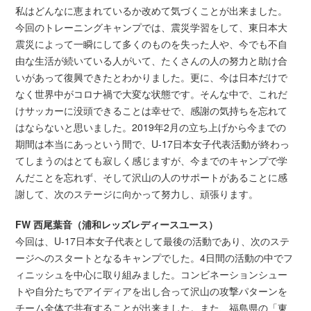
私はどんなに恵まれているか改めて気づくことが出来ました。
今回のトレーニングキャンプでは、震災学習をして、東日本大
震災によって一瞬にして多くのものを失った人や、今でも不自
由な生活が続いている人がいて、たくさんの人の努力と助け合
いがあって復興できたとわかりました。更に、今は日本だけで
なく世界中がコロナ禍で大変な状態です。そんな中で、これだ
けサッカーに没頭できることは幸せで、感謝の気持ちを忘れて
はならないと思いました。2019年2月の立ち上げから今までの
期間は本当にあっという間で、U-17日本女子代表活動が終わっ
てしまうのはとても寂しく感じますが、今までのキャンプで学
んだことを忘れず、そして沢山の人のサポートがあることに感
謝して、次のステージに向かって努力し、頑張ります。
FW 西尾葉音（浦和レッズレディースユース）
今回は、U-17日本女子代表として最後の活動であり、次のステ
ージへのスタートとなるキャンプでした。4日間の活動の中でフ
ィニッシュを中心に取り組みました。コンビネーションシュー
トや自分たちでアイディアを出し合って沢山の攻撃パターンを
チーム全体で共有することが出来ました。また、福島県の「東