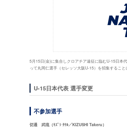
5月15日(金)に集合しクロアチア遠征に臨むU-15
って丸岡仁選手（セレッソ大阪U-15）を招集するこ
U-15日本代表 選手変更
不参加選手
切通 武琉（ｷｽﾞｼ ﾀｹﾙ／KIZUSHI Takeru）