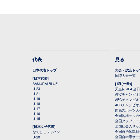
代表
見る
日本代表トップ
大会・試合トッ
国際大会一覧
[日本代表]
SAMURAI BLUE
[1種(一般)]
U-23
天皇杯 JFA 
U-21
AFCチャンピ
U-19
AFCチャンピオン
U-18
AFCチャンピオ
U-17
国民スポーツ大
U-16
全国地域サッカ
U-15
全国クラブチー
全国社会人サッ
[日本女子代表]
全国自治体職員
なでしこジャパン
全国自衛隊サッ
U-20