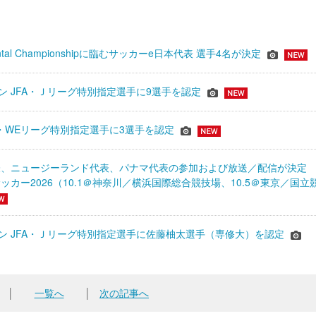
inental Championshipに臨むサッカーe日本代表 選手4名が決定
ーズン JFA・Ｊリーグ特別指定選手に9選手を認定
JFA・WEリーグ特別指定選手に3選手を認定
表、ニュージーランド代表、パナマ代表の参加および放送／配信が決
ッカー2026（10.1＠神奈川／横浜国際総合競技場、10.5＠東京／国立
シーズン JFA・Ｊリーグ特別指定選手に佐藤柚太選手（専修大）を認定
│
一覧へ
│
次の記事へ