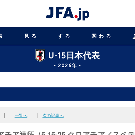
表
見る
する
関わる
U-15日本代表
- 2026年 -
│
一覧へ
│
次の記事へ
アチア遠征（5.15-25 クロアチア／スベ