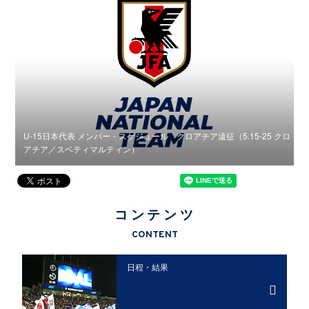
クロ
U-15日本代表 メンバー・スケジュール クロアチア遠征（5.15-25 クロ
U
アチア／スベティマルティン）
コンテンツ
CONTENT
日程・結果