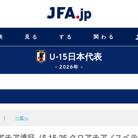
表
見る
する
関わる
U-15日本代表
- 2026年 -
│
一覧へ
アチア遠征（5.15-25 クロアチア／スベ