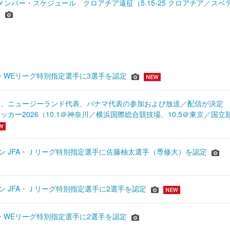
 メンバー・スケジュール クロアチア遠征（5.15-25 クロアチア／スベ
）
JFA・WEリーグ特別指定選手に3選手を認定
表、ニュージーランド代表、パナマ代表の参加および放送／配信が決
ッカー2026（10.1＠神奈川／横浜国際総合競技場、10.5＠東京／国立
シーズン JFA・Ｊリーグ特別指定選手に佐藤柚太選手（専修大）を認定
ーズン JFA・Ｊリーグ特別指定選手に2選手を認定
JFA・WEリーグ特別指定選手に2選手を認定