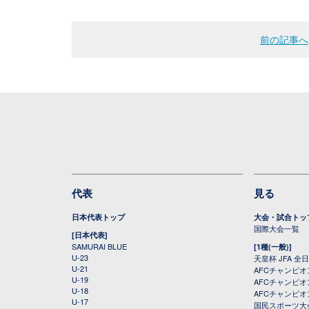
前の記事へ
代表
見る
日本代表トップ
大会・試合トッ
国際大会一覧
[日本代表]
SAMURAI BLUE
[1種(一般)]
U-23
天皇杯 JFA 
U-21
AFCチャンピ
U-19
AFCチャンピオン
U-18
AFCチャンピオ
U-17
国民スポーツ大