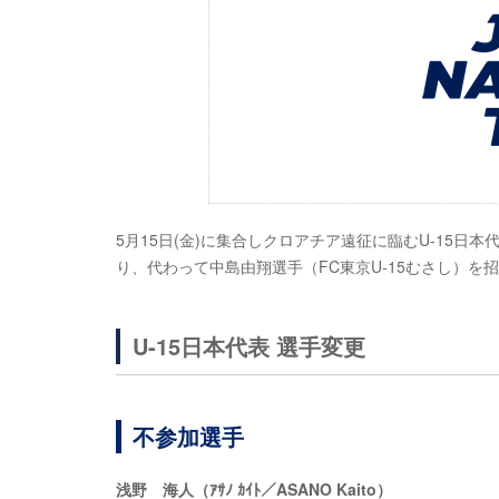
5月15日(金)に集合しクロアチア遠征に臨むU-15日
り、代わって中島由翔選手（FC東京U-15むさし）を
U-15日本代表 選手変更
不参加選手
浅野 海人（ｱｻﾉ ｶｲﾄ／ASANO Kaito）