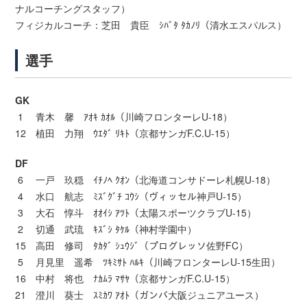
ナルコーチングスタッフ）
フィジカルコーチ：芝田 貴臣 ｼﾊﾞﾀ ﾀｶﾉﾘ（清水エスパルス）
選手
GK
1 青木 馨 ｱｵｷ ｶｵﾙ（川崎フロンターレU-18）
12 植田 力翔 ｳｴﾀﾞ ﾘｷﾄ（京都サンガF.C.U-15）
DF
6 一戸 玖穏 ｲﾁﾉﾍ ｸｵﾝ（北海道コンサドーレ札幌U-18）
4 水口 航志 ﾐｽﾞｸﾞﾁ ｺｳｼ（ヴィッセル神戸U-15）
3 大石 惇斗 ｵｵｲｼ ｱﾂﾄ（太陽スポーツクラブU-15）
2 切通 武琉 ｷｽﾞｼ ﾀｹﾙ（神村学園中）
15 高田 修司 ﾀｶﾀﾞ ｼｭｳｼﾞ（プログレッソ佐野FC）
5 月見里 遥希 ﾂｷﾐｻﾄ ﾊﾙｷ（川崎フロンターレU-15生田）
16 中村 将也 ﾅｶﾑﾗ ﾏｻﾔ（京都サンガF.C.U-15）
21 澄川 葵士 ｽﾐｶﾜ ｱｵﾄ（ガンバ大阪ジュニアユース）