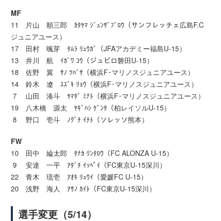
MF
11 片山 順三郎 ｶﾀﾔﾏ ｼﾞｭﾝｻﾞﾌﾞﾛｳ（サンフレッチェ広島F.C
ジュニアユース）
17 田村 颯芽 ﾀﾑﾗ ﾘｭｳｶﾞ（JFAアカデミー福島U-15）
13 井川 航 ｲｶﾞﾜ ｺｳ（ジュビロ磐田U-15）
18 佐野 翼 ｻﾉ ﾂﾊﾞｻ（横浜F･マリノスジュニアユース）
14 鈴木 遼 ｽｽﾞｷ ﾘｮｳ（横浜F･マリノスジュニアユース）
7 山田 湊斗 ﾔﾏﾀﾞ ﾐﾅﾄ（横浜F･マリノスジュニアユース）
19 八木橋 源太 ﾔｷﾞﾊｼ ｹﾞﾝﾀ（柏レイソルU-15）
8 野口 壱斗 ﾉｸﾞﾁ ｲﾁﾄ（ソレッソ熊本）
FW
10 田中 綸太郎 ﾀﾅｶ ﾘﾝﾀﾛｳ（FC ALONZA U-15）
9 安達 一平 ｱﾀﾞﾁ ｲｯﾍﾟｲ（FC東京U-15深川）
22 青木 琉壱 ｱｵｷ ﾘｭｳｲ（愛媛FC U-15）
20 浅野 海人 ｱｻﾉ ｶｲﾄ（FC東京U-15深川）
選手変更（5/14）