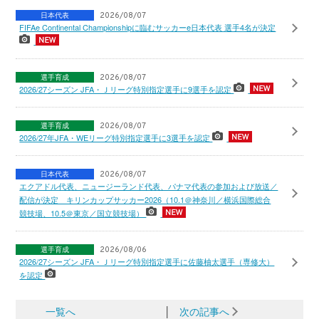
日本代表
2026/08/07
FIFAe Continental Championshipに臨むサッカーe日本代表 選手4名が決定
選手育成
2026/08/07
2026/27シーズン JFA・Ｊリーグ特別指定選手に9選手を認定
選手育成
2026/08/07
2026/27年JFA・WEリーグ特別指定選手に3選手を認定
日本代表
2026/08/07
エクアドル代表、ニュージーランド代表、パナマ代表の参加および放送／
配信が決定 キリンカップサッカー2026（10.1＠神奈川／横浜国際総合
競技場、10.5＠東京／国立競技場）
選手育成
2026/08/06
2026/27シーズン JFA・Ｊリーグ特別指定選手に佐藤柚太選手（専修大）
を認定
一覧へ
│
次の記事へ