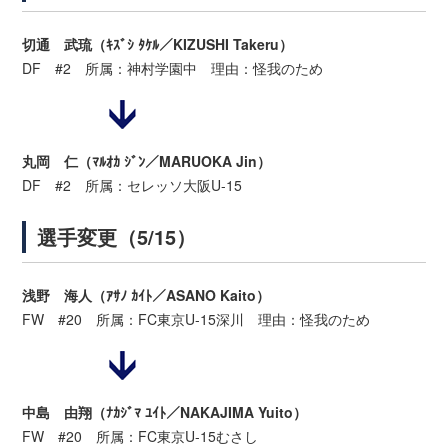
切通 武琉（ｷｽﾞｼ ﾀｹﾙ／KIZUSHI Takeru）
DF #2 所属：神村学園中 理由：怪我のため
丸岡 仁（ﾏﾙｵｶ ｼﾞﾝ／MARUOKA Jin）
DF #2 所属：セレッソ大阪U-15
選手変更（5/15）
浅野 海人（ｱｻﾉ ｶｲﾄ／ASANO Kaito）
FW #20 所属：FC東京U-15深川 理由：怪我のため
中島 由翔（ﾅｶｼﾞﾏ ﾕｲﾄ／NAKAJIMA Yuito）
FW #20 所属：FC東京U-15むさし