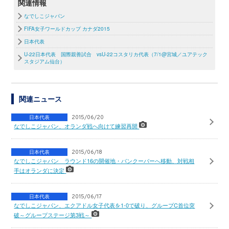
関連情報
なでしこジャパン
FIFA女子ワールドカップ カナダ2015
日本代表
U-22日本代表 国際親善試合 vsU-22コスタリカ代表（7/1@宮城／ユアテック
スタジアム仙台）
関連ニュース
日本代表
2015/06/20
なでしこジャパン、オランダ戦へ向けて練習再開
日本代表
2015/06/18
なでしこジャパン ラウンド16の開催地・バンクーバーへ移動、対戦相
手はオランダに決定
日本代表
2015/06/17
なでしこジャパン、エクアドル女子代表を1-0で破り、グループC首位突
破～グループステージ第3戦～