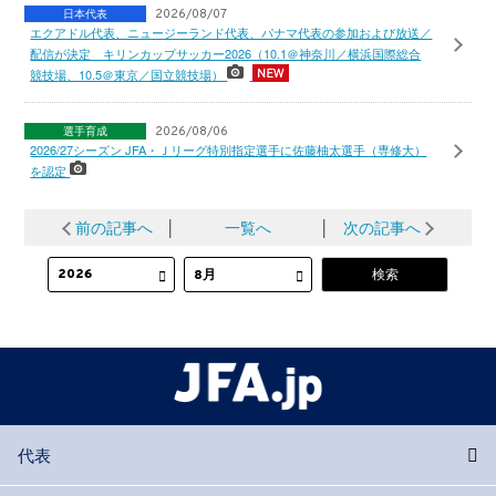
日本代表
2026/08/07
エクアドル代表、ニュージーランド代表、パナマ代表の参加および放送／
配信が決定 キリンカップサッカー2026（10.1＠神奈川／横浜国際総合
競技場、10.5＠東京／国立競技場）
選手育成
2026/08/06
2026/27シーズン JFA・Ｊリーグ特別指定選手に佐藤柚太選手（専修大）
を認定
前の記事へ
│
一覧へ
│
次の記事へ
代表