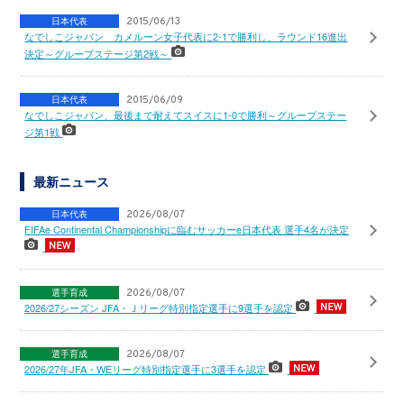
日本代表
2015/06/13
なでしこジャパン カメルーン女子代表に2-1で勝利し、ラウンド16進出
決定～グループステージ第2戦～
日本代表
2015/06/09
なでしこジャパン、最後まで耐えてスイスに1-0で勝利～グループステー
ジ第1戦
最新ニュース
日本代表
2026/08/07
FIFAe Continental Championshipに臨むサッカーe日本代表 選手4名が決定
選手育成
2026/08/07
2026/27シーズン JFA・Ｊリーグ特別指定選手に9選手を認定
選手育成
2026/08/07
2026/27年JFA・WEリーグ特別指定選手に3選手を認定