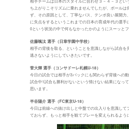
相手チームは日本のスタイルに合わせ３－４－３とい
ち上がりこそリズムに乗れませんでしたが、ボールは
ず、その原因として、丁寧なパス、テンポ良い展開力
に失点をするというこれまでの日本の育成年代の選手に
0という状況の中で何もなかったかのようにスーッと
佐藤颯汰 選手（日章学園中学校）
相手の背後を取る、ということを意識しながら試合を
逃さないようにしていきたいです。
菅大輝 選手（コンサドーレ札幌U-18）
今日の試合では相手が3バックにも関わらず背後への動
試合中1試合も勝利がないという情けない結果になっ
思います。
半谷陽介 選手（FC東京U-18）
今日は前線への抜け出しと中盤での出入りを意識して
ておらず、もっと相手を観てプレーを変えられるよう