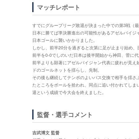
マッチレポート
すでにグループリーグ敗退が決まった中での第3戦（最
日本に勝てば準決勝進出の可能性があるアゼルバイジ
日本ゴールに襲いかかりました。
しかし、前半20分を過ぎると次第に足が止まり始め、
前半を0-0でしのいだ日本は後半開始から神田、菅に
前半よりも顕著にアゼルバイジャン代表に疲れが見え
ドのゴールネットを揺らし、先制。
その後も継続してテンポのよいパス交換で相手を揺さ
たところをボールを拾われ、同点に追い付かれてしまい
退という成績で今大会を終えました。
監督・選手コメント
吉武博文 監督