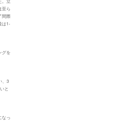
た。立
は至ら
了間際
は1-
ングを
い、3
たいと
になっ