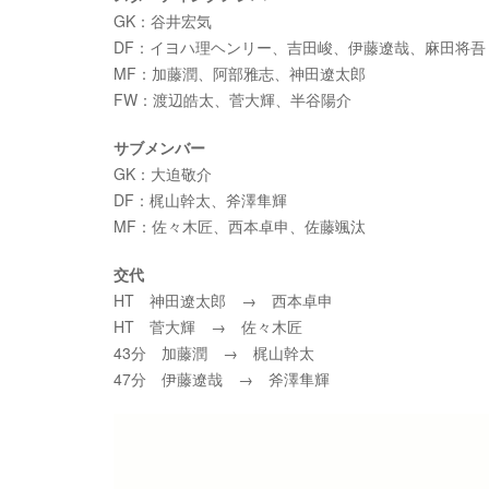
GK：谷井宏気
DF：イヨハ理ヘンリー、吉田峻、伊藤遼哉、麻田将吾
MF：加藤潤、阿部雅志、神田遼太郎
FW：渡辺皓太、菅大輝、半谷陽介
サブメンバー
GK：大迫敬介
DF：梶山幹太、斧澤隼輝
MF：佐々木匠、西本卓申、佐藤颯汰
交代
HT 神田遼太郎 → 西本卓申
HT 菅大輝 → 佐々木匠
43分 加藤潤 → 梶山幹太
47分 伊藤遼哉 → 斧澤隼輝