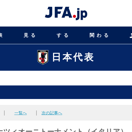
表
見る
する
関わる
日本代表
│
一覧へ
│
次の記事へ
ッレナツィオーニトーナメント（イタリア