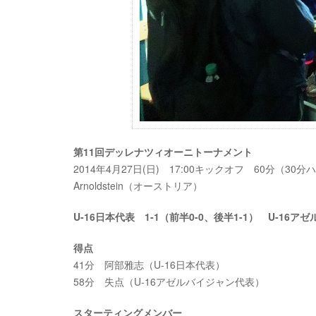
第11回デッレナツィオーニトーナメント
2014年4月27日(日) 17:00キックオフ 60分（30分
Arnoldstein（オーストリア）
U-16日本代表 1-1（前半0-0
、後半1-1） U-16ア
得点
41分 阿部雅志（U-16日本代表）
58分 失点（U-16アゼルバイジャン代表）
スターティングメンバー