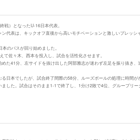
終戦）となったU-16日本代表。
ャン代表は、キックオフ直後から高いモチベーションと激しいプレッシ
日本のパスが回り始めました。
代えて佐々木、西本を投入し、試合を活性化させます。
始めた41分、左サイドを抜け出した阿部雅志が迷わず左足を振り抜き、
ぶる日本でしたが、試合終了間際の58分、ルーズボールの処理に時間が
ました。試合はそのまま1-1で終了し、1分け2敗で4位、グループリー