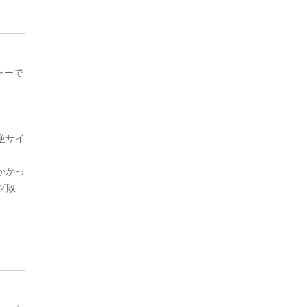
ャーで
逆サイ
かかっ
グ敗