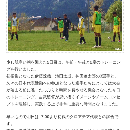
少し肌寒い朝を迎えた2日目は、午前・午後と2度のトレーニン
グを行いました。
初招集となった伊藤遼哉、池田太成、神田遼太郎の3選手と、
久々の日本代表活動への参加となった選手たちにとっては大会
が始まる前に唯一たっぷりと時間を費やせる機会となった今日
のトレーニング。吉武監督が思い描くイメージやチームコンセ
プトを理解し、実践する上で非常に重要な時間となりました。
早いもので明日は17:00より初戦のクロアチア代表との試合で
す。