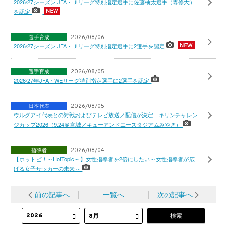
2026/27シーズン JFA・Ｊリーグ特別指定選手に佐藤柚太選手（専修大）
を認定
選手育成
2026/08/06
2026/27シーズン JFA・Ｊリーグ特別指定選手に2選手を認定
選手育成
2026/08/05
2026/27年JFA・WEリーグ特別指定選手に2選手を認定
日本代表
2026/08/05
ウルグアイ代表との対戦およびテレビ放送／配信が決定 キリンチャレン
ジカップ2026（9.24＠宮城／キューアンドエースタジアムみやぎ）
指導者
2026/08/04
【ホットピ！～HotTopic～】女性指導者を2倍にしたい～女性指導者が広
げる女子サッカーの未来～
前の記事へ
│
一覧へ
│
次の記事へ