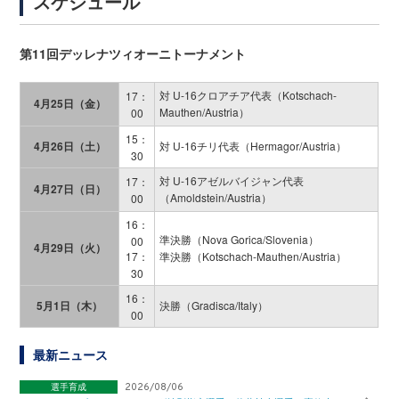
スケジュール
第11回デッレナツィオーニトーナメント
対 U-16クロアチア代表（Kotschach-
17：
4月25日（金）
Mauthen/Austria）
00
15：
4月26日（土）
対 U-16チリ代表（Hermagor/Austria）
30
対 U-16アゼルバイジャン代表
17：
4月27日（日）
（Amoldstein/Austria）
00
16：
準決勝（Nova Gorica/Slovenia）
00
4月29日（火）
17：
準決勝（Kotschach-Mauthen/Austria）
30
16：
5月1日（木）
決勝（Gradisca/Italy）
00
最新ニュース
選手育成
2026/08/06