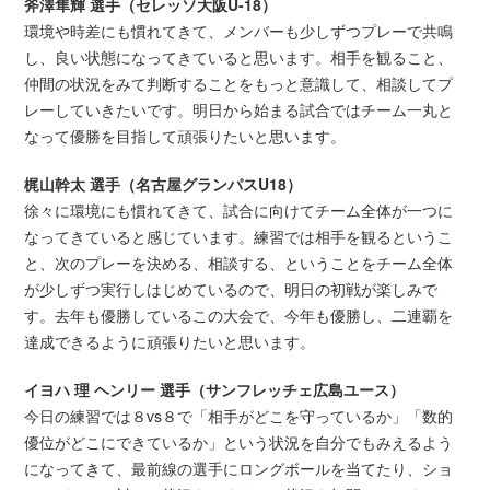
斧澤隼輝 選手（セレッソ大阪U-18）
環境や時差にも慣れてきて、メンバーも少しずつプレーで共鳴
し、良い状態になってきていると思います。相手を観ること、
仲間の状況をみて判断することをもっと意識して、相談してプ
レーしていきたいです。明日から始まる試合ではチーム一丸と
なって優勝を目指して頑張りたいと思います。
梶山幹太 選手（名古屋グランパスU18）
徐々に環境にも慣れてきて、試合に向けてチーム全体が一つに
なってきていると感じています。練習では相手を観るというこ
と、次のプレーを決める、相談する、ということをチーム全体
が少しずつ実行しはじめているので、明日の初戦が楽しみで
す。去年も優勝しているこの大会で、今年も優勝し、二連覇を
達成できるように頑張りたいと思います。
イヨハ 理 ヘンリー 選手（サンフレッチェ広島ユース）
今日の練習では８vs８で「相手がどこを守っているか」「数的
優位がどこにできているか」という状況を自分でもみえるよう
になってきて、最前線の選手にロングボールを当てたり、ショ