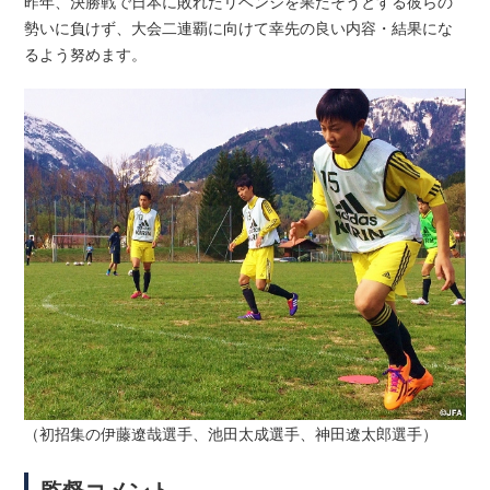
昨年、決勝戦で日本に敗れたリベンジを果たそうとする彼らの
勢いに負けず、大会二連覇に向けて幸先の良い内容・結果にな
るよう努めます。
（初招集の伊藤遼哉選手、池田太成選手、神田遼太郎選手）
監督コメント