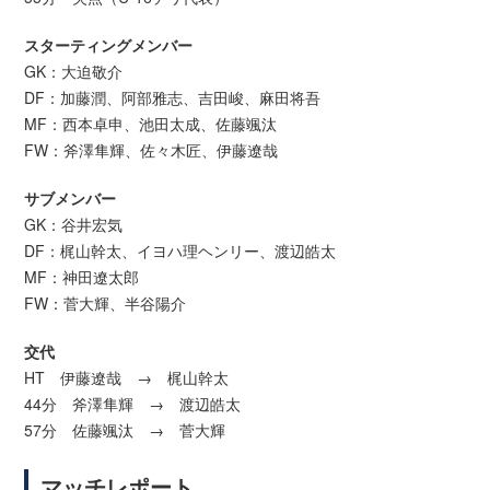
スターティングメンバー
GK：大迫敬介
DF：加藤潤、阿部雅志、吉田峻、麻田将吾
MF：西本卓申、池田太成、佐藤颯汰
FW：斧澤隼輝、佐々木匠、伊藤遼哉
サブメンバー
GK：谷井宏気
DF：梶山幹太、イヨハ理ヘンリー、渡辺皓太
MF：神田遼太郎
FW：菅大輝、半谷陽介
交代
HT 伊藤遼哉 → 梶山幹太
44分 斧澤隼輝 → 渡辺皓太
57分 佐藤颯汰 → 菅大輝
マッチレポート