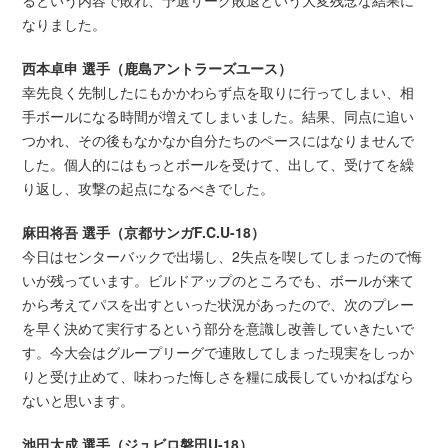
なりました。
西本卓申 選手（鹿島アントラーズユース）
幸先良く先制したにもかかわらず点を取りに行ってしまい、相
手ボールになる時間が増えてしまいました。結果、同点に追い
つかれ、その後もなかなか自分たちのペースにはなりませんで
した。個人的にはもっとボールを受けて、出して、受けてを繰
り返し、攻撃の起点になるべきでした。
麻田将吾 選手（京都サンガF.C.U-18）
今日はセンターバックで出場し、2失点を喫してしまったので悔
いが残っています。ビルドアップのところでも、ボールが来て
から考えてパスを出すといった状況があったので、次のプレー
を早く決めて実行するという部分を意識し改善していきたいで
す。今大会はグループリーグで連敗してしまった現実をしっか
りと受け止めて、味わった悔しさを糧に成長していかねばなら
ないと思います。
池田太成 選手（ジュビロ磐田U-18）