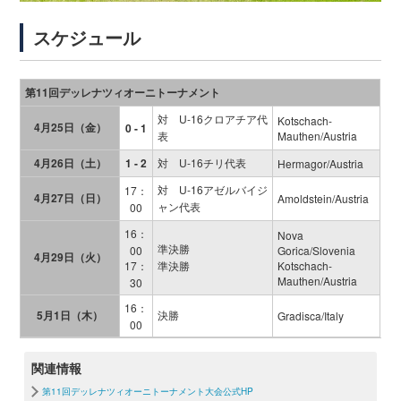
スケジュール
第11回デッレナツィオーニトーナメント
対 U-16クロアチア代
Kotschach-
4月25日（金）
0 - 1
表
Mauthen/Austria
4月26日（土）
1 - 2
対 U-16チリ代表
Hermagor/Austria
対 U-16アゼルバイジ
17：
4月27日（日）
Amoldstein/Austria
ャン代表
00
16：
Nova
準決勝
00
Gorica/Slovenia
4月29日（火）
17：
準決勝
Kotschach-
Mauthen/Austria
30
16：
5月1日（木）
決勝
Gradisca/Italy
00
関連情報
第11回デッレナツィオーニトーナメント大会公式HP