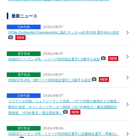
最新ニュース
日本代表
2026/08/07
FIFAe Continental Championshipに臨むサッカーe日本代表 選手4名が決定
選手育成
2026/08/07
2026/27シーズン JFA・Ｊリーグ特別指定選手に9選手を認定
選手育成
2026/08/07
2026/27年JFA・WEリーグ特別指定選手に3選手を認定
日本代表
2026/08/07
エクアドル代表、ニュージーランド代表、パナマ代表の参加および放送／
配信が決定 キリンカップサッカー2026（10.1＠神奈川／横浜国際総合
競技場、10.5＠東京／国立競技場）
選手育成
2026/08/06
2026/27シーズン JFA・Ｊリーグ特別指定選手に佐藤柚太選手（専修大）