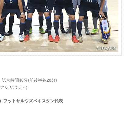
) 試合時間40分(前後半各20分)
ニスタン/アシガバット）
2-3）フットサルウズベキスタン代表