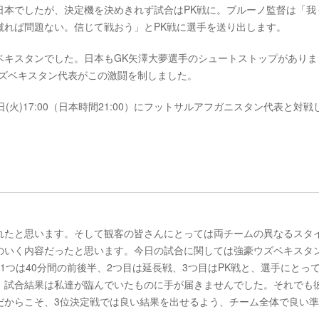
日本でしたが、決定機を決めきれず試合はPK戦に。ブルーノ監督は「我
蹴れば問題ない。信じて戦おう」とPK戦に選手を送り出します。
ベキスタンでした。日本もGK矢澤大夢選手のシュートストップがありま
ウズベキスタン代表がこの激闘を制しました。
火)17:00（日本時間21:00）にフットサルアフガニスタン代表と対戦
れたと思います。そして観客の皆さんにとっては両チームの異なるスタ
のいく内容だったと思います。今日の試合に関しては強豪ウズベキスタ
1つは40分間の前後半、2つ目は延長戦、3つ目はPK戦と、選手にとっ
、試合結果は私達が臨んでいたものに手が届きませんでした。それでも
だからこそ、3位決定戦では良い結果を出せるよう、チーム全体で良い