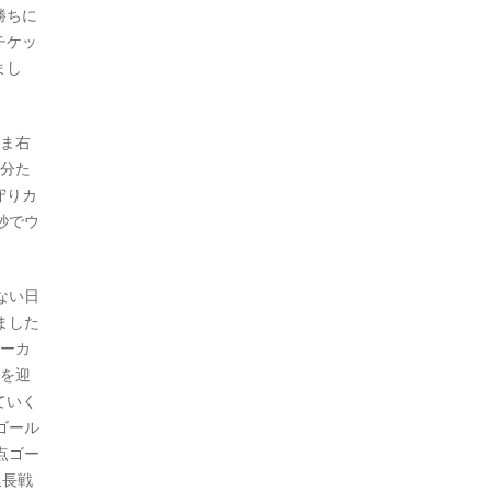
勝ちに
チケッ
まし
まま右
自分た
守りカ
秒でウ
ない日
ました
ローカ
）を迎
ていく
ゴール
点ゴー
延長戦