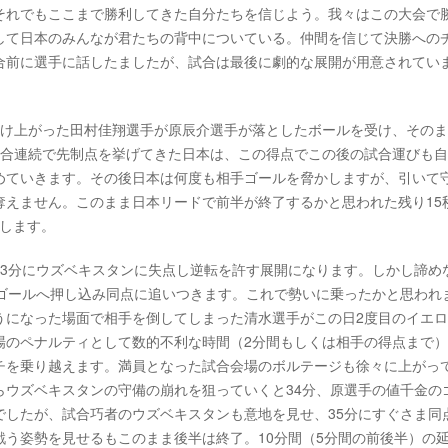
それでもここまで勝利してきた自分たちを信じよう。我々はこの大会で
して日本のみんなが君たちの背中についている。仲間を信じて決勝への
合前に選手に話したましたが、試合は最後に劇的な展開が用意されてい
駆け上がった田村佳翔選手が原辰介選手が落としたボールを受け、その
試合連続で先制点を挙げてきた日本は、この得点でこの後の試合運びも
めていきます。その後日本は何度も相手ゴールを脅かしますが、引いて
奪えません。このまま日本リードで前半が終了するかと思われた残り15
返します。
23分にウズベキスタンに失点し逆転を許す展開になります。しかし諦め
がゴールへ押し込み同点に追いつきます。これで勢いに乗ったかと思われ
うになった場面で相手を倒してしまった清水選手がこの日2度目のイエ
場のペナルティとして数的不利な時間（2分間もしくは相手の得点まで
チを乗り越えます。満員となった試合会場のボルテージも徐々に上がっ
らウズベキスタンの守備の崩れを狙っていくと34分、原選手の値千金の
でしたが、試合巧者のウズベキスタンも意地を見せ、35分にすぐさま同
う姿勢を見せるもこのまま後半は終了。10分間（5分間の前後半）の