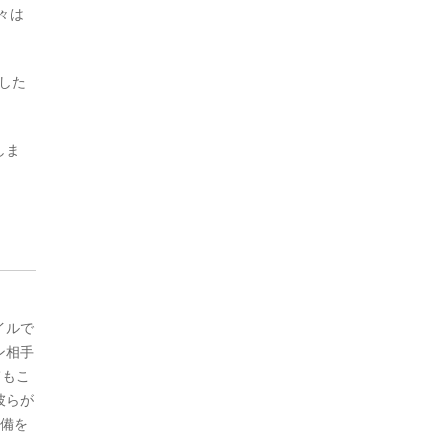
々は
した
しま
イルで
ン相手
てもこ
彼らが
準備を