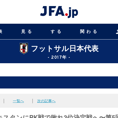
表
見る
する
関わる
フットサル日本代表
- 2017年 -
│
一覧へ
│
次の記事へ
スタンにPK戦で敗れ3位決定戦へ〜第5