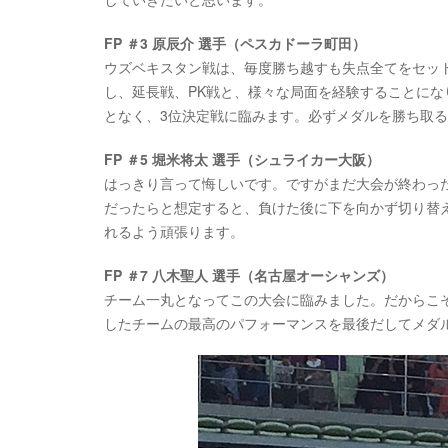
FP ＃3 原辰介 選手（ペスカドーラ町田）
ウズベキスタン戦は、毎度勝ち越すも失点全てをセッ
し、延長戦、PK戦と、様々な局面を経験することに
となく、3位決定戦に臨みます。必ずメダルを勝ち取
FP ＃5 堀米将太 選手（シュライカー大阪）
はっきり言って悔しいです。ですがまだ大会が終わっ
だったらと想定すると、負けた後に下を向かず切り替
れるよう頑張ります。
FP ＃7 八木聖人 選手（名古屋オーシャンズ）
チーム一丸となってこの大会に臨みました。だからこ
したチームの最高のパフォーマンスを最後だしてメダ