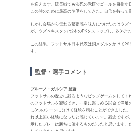
を迎えます。延長戦でも決死の覚悟でゴールを目指す
この時のために最高の準備をしてきた。自信を持って
しかし会場から伝わる緊張感を味方につけたのはウズ
が、ウズベキスタンは2本のPKをストップし、2-3で
この結果、フットサル日本代表は銅メダルをかけて26日(
す。
監督・選手コメント
ブルーノ・ガルシア 監督
フットサルの歴史に残るようなビッグゲームをしてく
のフットサルを観戦でき、非常に楽しめる試合で満足
に3つのシーンに分けて経験を積むことができました。
れ以上無い経験になったと感じています。残念ですが
示したプレーは勝ちに値するものだったと思います。
していきたいと思います。