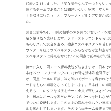
代表と対戦しました。「楽な試合なんて一つもない。
値するチームであることは間違いない。家族・友人そ
トを取りに行こう」と、ブルーノ・ガルシア監督が試
た。
試合は前半9分、一瞬の相手の隙を見つけ右サイドを
足を振り抜き先制します。ファーストラウンドから3
ちのリズムで試合を進め、強豪ウズベキスタンを苦し
ウンターを狙うウズベキスタンからなかなか追加点が
ズベキスタンに得点を奪われ1-1の同点で前半を折り
後半に入り、両チーム膠着状態が続きますが、日本は
本は27分、フリーキックのこぼれ球を清水和也選手
が、同点ゴールの直後、味方陣内でボールを奪われそ
ードをもらい退場となってしまいます。日本はこの退
えるも、このタフな状況をチーム全員で守り抜きピン
中、日本はボールを素早いテンポでボールを回しなが
でついに逆転します。このままの流れを保ちたい日本
ルを奪われてしまいます。その後も両チーム最後まで戦