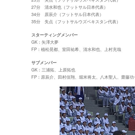
27分 清水和也（フットサル日本代表）
34分 原辰介（フットサル日本代表）
35分 失点（フットサルウズベキスタン代表）
スターティングメンバー
GK：矢澤大夢
FP：植松晃都、室田祐希、清水和也、上村充哉
サブメンバー
GK：三浦拓、上原拓也
FP：原辰介、田村佳翔、堀米将太、八木聖人、齋藤功