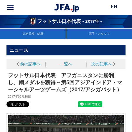
EN
フットサル日本代表
- 2017年 -
試合日程・結果
選手・スタッフ
ニュース
前の記事へ
│
一覧へ
│
次の記事へ
フットサル日本代表 アフガニスタンに勝利
し、銅メダルを獲得～第5回アジアインドア・マ
ーシャルアーツゲームズ（2017/アシガバット）
2017年09月28日