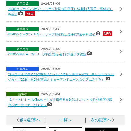
選手育成
2026/08/06
2026/27シーズン JFA・Ｊリーグ特別指定選手に佐藤柚太選手（専修大）
を認定
選手育成
2026/08/06
2026/27シーズン JFA・Ｊリーグ特別指定選手に2選手を認定
選手育成
2026/08/05
2026/27年JFA・WEリーグ特別指定選手に2選手を認定
日本代表
2026/08/05
ウルグアイ代表との対戦およびテレビ放送／配信が決定 キリンチャレン
ジカップ2026（9.24＠宮城／キューアンドエースタジアムみやぎ）
指導者
2026/08/04
【ホットピ！～HotTopic～】女性指導者を2倍にしたい～女性指導者が広
げる女子サッカーの未来～
前の記事へ
│
一覧へ
│
次の記事へ