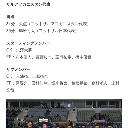
サルアフガニスタン代表
得点
31分 失点（フットサルアフガニスタン代表）
35分 堀米将太（フットサル日本代表）
スターティングメンバー
GK：矢澤大夢
FP：八木聖人、齋藤功一、室田祐希、橋本優也
サブメンバー
GK：三浦拓、上原拓也
FP：原辰介、田村佳翔、堀米将太、植松晃都、森村孝志、上村
充哉