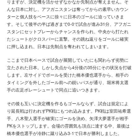
りますが、決定機を活かせずなかなか先制点が奪えません。そ
んな日本に対し、アフガニスタンは奪ってからの素早いカウン
ターと個人技をベースに徐々に日本のゴールに迫っていきま
す。そして後半の半ば過ぎまで0-0で試合が進み31分、アフガニ
スタンにセットプレーからチャンスを作られ、中央から打たれ
たシュートがクロスバーに直撃。その跳ね返りをゴールに確実
に押し込まれ、日本は先制点を奪われてしまいます。
ここまで日本ペースで試合が展開していたにも関わらず劣勢に
立たされた日本。しかし失点から4分後の35分にその状況を打破
します。左サイドでボールを受けた橋本優也選手から、相手の
タイミングを外したゴール前への鋭いパスが通り、堀米将太選
手の左足ボレーシュートで同点に追いつきます。
その後も互いに決定機を作るもゴールならず、試合は規定によ
り延長戦は行われずPK戦にもつれ込みます。PK戦は室田祐希選
手、八木聖人選手が確実にゴールを決め、矢澤大夢選手が相手
PKをストップします。会場の雰囲気も頂点に達する中、最後は
橋本優也選手が冷静に蹴り込み3-1で日本が勝利しました。