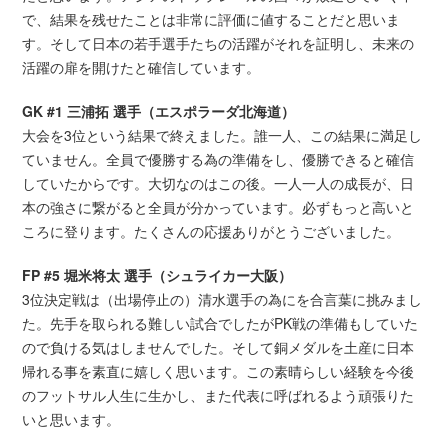
で、結果を残せたことは非常に評価に値することだと思いま
す。そして日本の若手選手たちの活躍がそれを証明し、未来の
活躍の扉を開けたと確信しています。
GK #1 三浦拓 選手（エスポラーダ北海道）
大会を3位という結果で終えました。誰一人、この結果に満足し
ていません。全員で優勝する為の準備をし、優勝できると確信
していたからです。大切なのはこの後。一人一人の成長が、日
本の強さに繋がると全員が分かっています。必ずもっと高いと
ころに登ります。たくさんの応援ありがとうございました。
FP #5 堀米将太 選手（シュライカー大阪）
3位決定戦は（出場停止の）清水選手の為にを合言葉に挑みまし
た。先手を取られる難しい試合でしたがPK戦の準備もしていた
ので負ける気はしませんでした。そして銅メダルを土産に日本
帰れる事を素直に嬉しく思います。この素晴らしい経験を今後
のフットサル人生に生かし、また代表に呼ばれるよう頑張りた
いと思います。