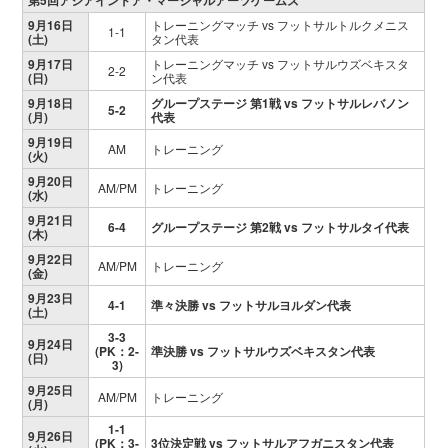
第5回アジアインドア・マーシャルアーツゲームズ
9月16日
トレーニングマッチ vs フットサルトルクメニス
1-1
(土)
タン代表
9月17日
トレーニングマッチ vs フットサルウズベキスタ
2-2
(日)
ン代表
9月18日
グループステージ 第1戦 vs フットサルレバノン
5-2
(月)
代表
9月19日
AM
トレーニング
(火)
9月20日
AM/PM
トレーニング
(水)
9月21日
6-4
グループステージ 第2戦 vs フットサルタイ代表
(木)
9月22日
AM/PM
トレーニング
(金)
9月23日
4-1
準々決勝 vs フットサルヨルダン代表
(土)
3-3
9月24日
(PK：2-
準決勝 vs
フットサルウズベキスタン代表
(日)
3)
9月25日
AM/PM
トレーニング
(月)
1-1
9月26日
(PK：3-
3位決定戦
vs
フットサルアフガニスタン代表