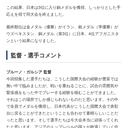
この結果、日本は3位に入り銅メダルを獲得。しっかりとした手
応えを得て同大会を終えました。
最終順位は金メダル（優勝）がイラン、銀メダル（準優勝）が
ウズベキスタン、銅メダル（第3位）に日本、4位アフガニスタ
ンという結果になりました。
監督・選手コメント
ブルーノ・ガルシア 監督
今回招集した選手たちは、こうした国際大会の経験が豊富では
無い中で臨みましたが、戦いを重ねるごとに、試合の雰囲気や
緊張感をもった中でプレーする経験を積むことができました。
それはこの場所でしか感じられないものだと思います。その中
で全員でメダルを獲得し、日本代表がこうした国際大会で表彰
台に戻ることができたということも合わせて素晴らしいことだ
ったと思います。そして選手たちは今大会本当に頑張ってくれ
たと思います。アジアのトップレベルの国々が敗退していく中