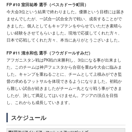
FP #10 室田祐希 選手（ペスカドーラ町田）
今大会3位という結果で終わりました。優勝という目標には届き
ませんでしたが、一試合一試合全力で戦い、成長することがで
きました。個人としてもキャプテンをやらせていただき素晴ら
しい経験をさせてもらいました。現地で応援してくれた方々、
日本で応戦してくれた方々、本当にありがとうございました。
FP #11 清水和也 選手（フウガドールすみだ）
アフガニスタン戦はPK戦の末勝利し、3位になる事が出来まし
た。このチームは神戸フェスタから合宿を重ね今大会に臨みま
した。キャンプを重ねるごとに、チームとして上積みができ監
督の求めるフットサルを体現できるようになりました。初戦か
ら難しい試合が続きましたがチーム一丸となり戦う事ができま
したが、決して満足してはいけません。アジアの頂点を目指
し、これからも成長していきます。
スケジュール