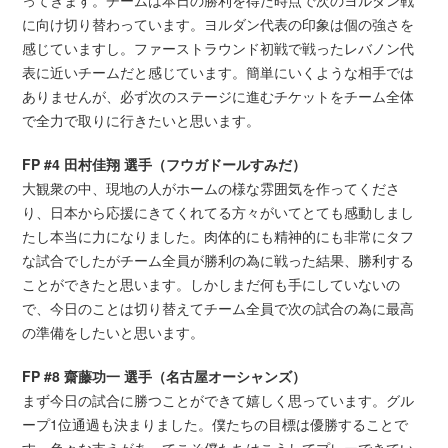
に向け切り替わっています。ヨルダン代表の印象は個の強さを
感じていますし。ファーストラウンド初戦で戦ったレバノン代
表に近いチームだと感じています。簡単にいくような相手では
ありませんが、必ず次のステージに進むチケットをチーム全体
で全力で取りに行きたいと思います。
FP #4 田村佳翔 選手（フウガドールすみだ）
大観衆の中、現地の人がホームの様な雰囲気を作ってくださ
り、日本から応援にきてくれてる方々がいてとても感動しまし
たし本当に力になりました。肉体的にも精神的にも非常にタフ
な試合でしたがチーム全員が勝利の為に戦った結果、勝利する
ことができたと思います。しかしまだ何も手にしていないの
で、今日のことは切り替えてチーム全員で次の試合の為に最高
の準備をしたいと思います。
FP #8 齋藤功一 選手（名古屋オーシャンズ）
まず今日の試合に勝つことができて嬉しく思っています。グル
ープ1位通過も決まりました。僕たちの目標は優勝することで
す。色々な支えがあってこそ僕たちはこうしてプレーできてい