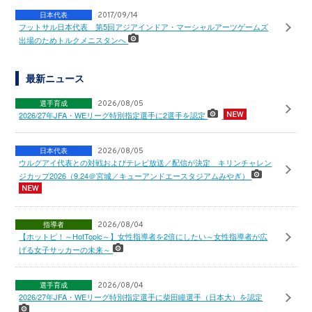
日本代表
2017/09/14
フットサル日本代表 第5回アジアインドア・マーシャルアーツゲームズ
出場のためトルクメニスタンへ
最新ニュース
選手育成
2026/08/05
2026/27年JFA・WEリーグ特別指定選手に2選手を認定
日本代表
2026/08/05
ウルグアイ代表との対戦およびテレビ放送／配信が決定 キリンチャレン
ジカップ2026（9.24＠宮城／キューアンドエースタジアムみやぎ）
指導者
2026/08/04
【ホットピ！～HotTopic～】女性指導者を2倍にしたい～女性指導者が広
げる女子サッカーの未来～
選手育成
2026/08/04
2026/27年JFA・WEリーグ特別指定選手に柴田瞳選手（日本大）を認定