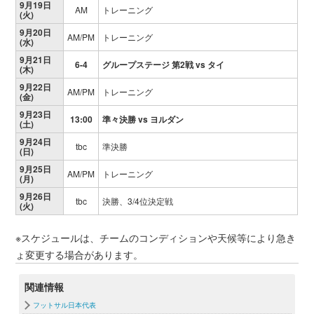
9月19日
AM
トレーニング
(火)
9月20日
AM/PM
トレーニング
(水)
9月21日
6-4
グループステージ 第2戦 vs タイ
(木)
9月22日
AM/PM
トレーニング
(金)
9月23日
13:00
準々決勝 vs ヨルダン
(土)
9月24日
tbc
準決勝
(日)
9月25日
AM/PM
トレーニング
(月)
9月26日
tbc
決勝、3/4位決定戦
(火)
※スケジュールは、チームのコンディションや天候等により急き
ょ変更する場合があります。
関連情報
フットサル日本代表