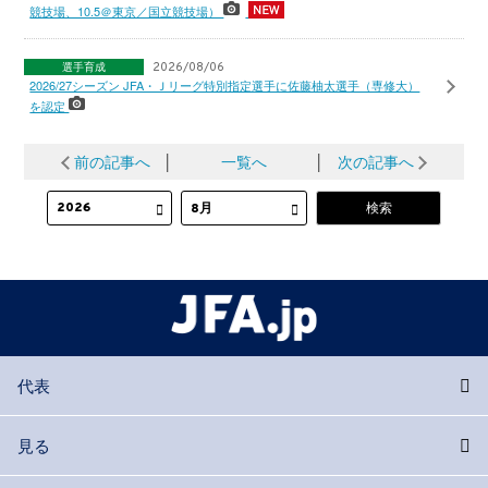
競技場、10.5＠東京／国立競技場）
選手育成
2026/08/06
2026/27シーズン JFA・Ｊリーグ特別指定選手に佐藤柚太選手（専修大）
を認定
前の記事へ
│
一覧へ
│
次の記事へ
代表
見る