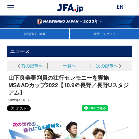
EN
- 2022年 -
試合日程・結果
選手・スタッフ
ニュース
前の記事へ
│
一覧へ
│
次の記事へ
山下良美審判員の壮行セレモニーを実施
MS&ADカップ2022【10.9＠長野／長野Uスタジ
アム】
2022年10月07日