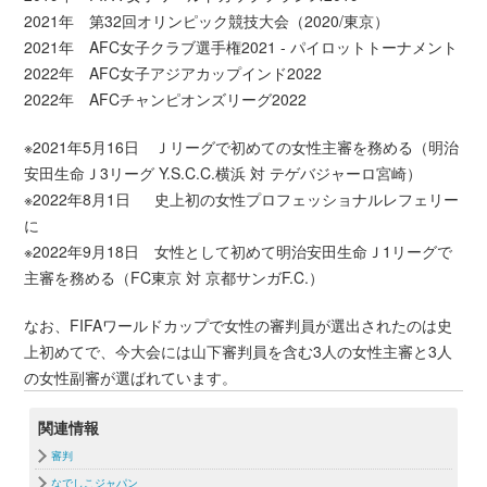
2021年 第32回オリンピック競技大会（2020/東京）
2021年 AFC女子クラブ選手権2021 - パイロットトーナメント
2022年 AFC女子アジアカップインド2022
2022年 AFCチャンピオンズリーグ2022
※2021年5月16日 Ｊリーグで初めての女性主審を務める（明治
安田生命Ｊ3リーグ Y.S.C.C.横浜 対 テゲバジャーロ宮崎）
※2022年8月1日 史上初の女性プロフェッショナルレフェリー
に
※2022年9月18日 女性として初めて明治安田生命Ｊ1リーグで
主審を務める（FC東京 対 京都サンガF.C.）
なお、FIFAワールドカップで女性の審判員が選出されたのは史
上初めてで、今大会には山下審判員を含む3人の女性主審と3人
の女性副審が選ばれています。
関連情報
審判
なでしこジャパン