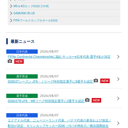
MS＆ADカップ2022 [10/9]
SAMURAI BLUE
FIFAワールドカップカタール2022
最新ニュース
日本代表
2026/08/07
FIFAe Continental Championshipに臨むサッカーe日本代表 選手4名が決定
選手育成
2026/08/07
2026/27シーズン JFA・Ｊリーグ特別指定選手に9選手を認定
選手育成
2026/08/07
2026/27年JFA・WEリーグ特別指定選手に3選手を認定
日本代表
2026/08/07
エクアドル代表、ニュージーランド代表、パナマ代表の参加および放送／
配信が決定 キリンカップサッカー2026（10.1＠神奈川／横浜国際総合