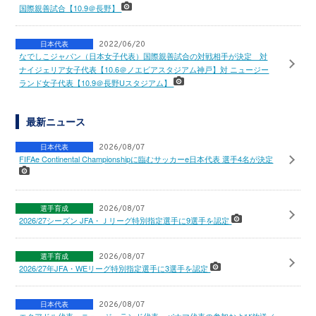
国際親善試合【10.9＠長野】
日本代表
2022/06/20
なでしこジャパン（日本女子代表）国際親善試合の対戦相手が決定 対
ナイジェリア女子代表【10.6＠ノエビアスタジアム神戸】対 ニュージー
ランド女子代表【10.9＠長野Uスタジアム】
最新ニュース
日本代表
2026/08/07
FIFAe Continental Championshipに臨むサッカーe日本代表 選手4名が決定
選手育成
2026/08/07
2026/27シーズン JFA・Ｊリーグ特別指定選手に9選手を認定
選手育成
2026/08/07
2026/27年JFA・WEリーグ特別指定選手に3選手を認定
日本代表
2026/08/07