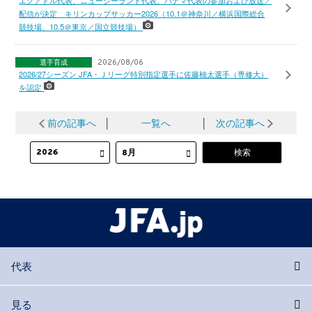
エクアドル代表、ニュージーランド代表、パナマ代表の参加および放送／
配信が決定 キリンカップサッカー2026（10.1＠神奈川／横浜国際総合
競技場、10.5＠東京／国立競技場）
選手育成
2026/08/06
2026/27シーズン JFA・Ｊリーグ特別指定選手に佐藤柚太選手（専修大）
を認定
前の記事へ
│
一覧へ
│
次の記事へ
代表
見る