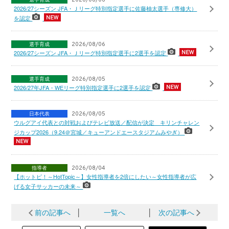
2026/08/06
2026/27シーズン JFA・Ｊリーグ特別指定選手に佐藤柚太選手（専修大）
を認定
選手育成
2026/08/06
2026/27シーズン JFA・Ｊリーグ特別指定選手に2選手を認定
選手育成
2026/08/05
2026/27年JFA・WEリーグ特別指定選手に2選手を認定
日本代表
2026/08/05
ウルグアイ代表との対戦およびテレビ放送／配信が決定 キリンチャレン
ジカップ2026（9.24＠宮城／キューアンドエースタジアムみやぎ）
指導者
2026/08/04
【ホットピ！～HotTopic～】女性指導者を2倍にしたい～女性指導者が広
げる女子サッカーの未来～
前の記事へ
│
一覧へ
│
次の記事へ