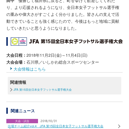
田中
優勝して福井県に戻ると、町を挙げて歓迎してくれた
り、より応援されるようになり、全日本女子フットサル選手権
の重みや偉大さがすごくよく分かりました。皆さんの支えで活
動できていることも強く感じたので、今後はもっと地域に貢献
していきたいと思うようになりました。
大会日程：
2018年11月2日(金)～11月4日(日)
大会会場：
石川県／いしかわ総合スポーツセンター
大会情報はこちら
関連情報
JFA 第15回全日本女子フットサル選手権大会
関連ニュース
大会・試合
2018/10/31
出場チーム紹介vol.4 JFA 第15回全日本女子フットサル選手権大会