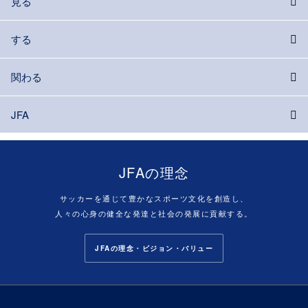
見る
する
関わる
JFA
JFAの理念
サッカーを通じて豊かなスポーツ文化を創造し、
人々の心身の健全な発達と社会の発展に貢献する。
JFAの理念・ビジョン・バリュー