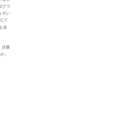
2クラ
を大い
Cプ
を送
、決勝
のか。