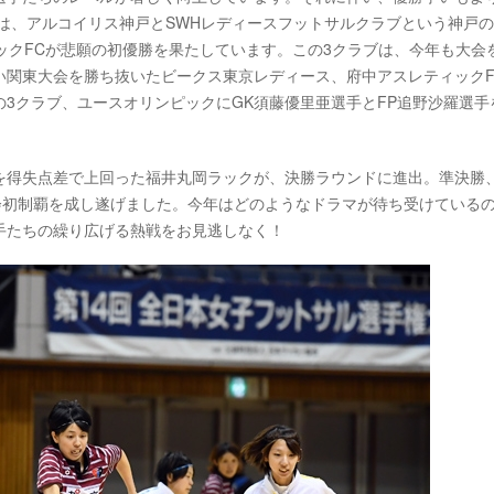
では、アルコイリス神戸とSWHレディースフットサルクラブという神戸の
ックFCが悲願の初優勝を果たしています。この3クラブは、今年も大会
い関東大会を勝ち抜いたビークス東京レディース、府中アスレティックF
3クラブ、ユースオリンピックにGK須藤優里亜選手とFP追野沙羅選手
。
を得失点差で上回った福井丸岡ラックが、決勝ラウンドに進出。準決勝
会初制覇を成し遂げました。今年はどのようなドラマが待ち受けている
手たちの繰り広げる熱戦をお見逃しなく！