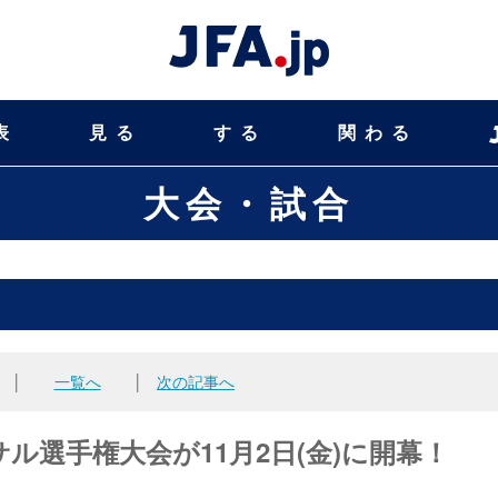
表
見る
する
関わる
大会・試合
│
一覧へ
│
次の記事へ
サル選手権大会が11月2日(金)に開幕！