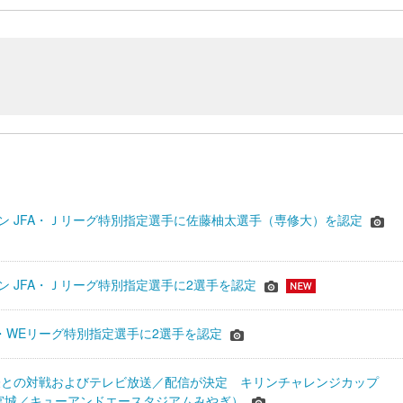
シーズン JFA・Ｊリーグ特別指定選手に佐藤柚太選手（専修大）を認定
ーズン JFA・Ｊリーグ特別指定選手に2選手を認定
JFA・WEリーグ特別指定選手に2選手を認定
表との対戦およびテレビ放送／配信が決定 キリンチャレンジカップ
24＠宮城／キューアンドエースタジアムみやぎ）