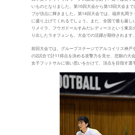
いものとなりました。第10回大会から第13回大会ま
ブが頂点に輝きました。第14回大会では、福井丸岡ラ
に盛り上げてくれるでしょう。また、全国で最も厳し
リメイラ、フウガドールすみだレディースという東京の
り出したラオフェンも、大会での活躍が期待されます
前回大会では、グループステージでアルコイリス神戸
の2試合で計11得点を決める攻撃力を見せ、悲願の大
女子フットサルに強い思いをかけて、頂点を目指す選