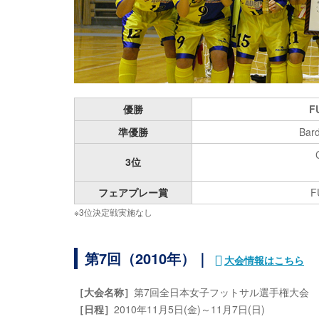
優勝
F
準優勝
Bard
3位
フェアプレー賞
F
※3位決定戦実施なし
第7回（2010年）｜
大会情報はこちら
［大会名称］
第7回全日本女子フットサル選手権大会
［日程］
2010年11月5日(金)～11月7日(日)