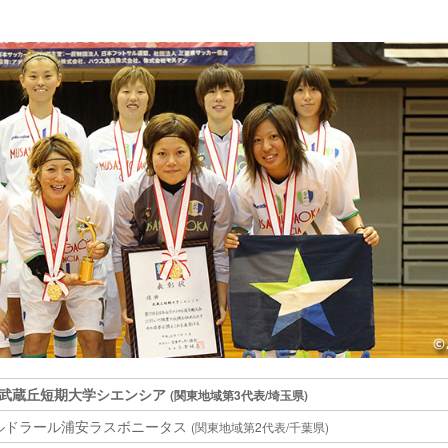
武蔵丘短期大学シエンシア
(関東地域第3代表/埼玉県)
ルドラール浦安ラスボニータス
(関東地域第2代表/千葉県)