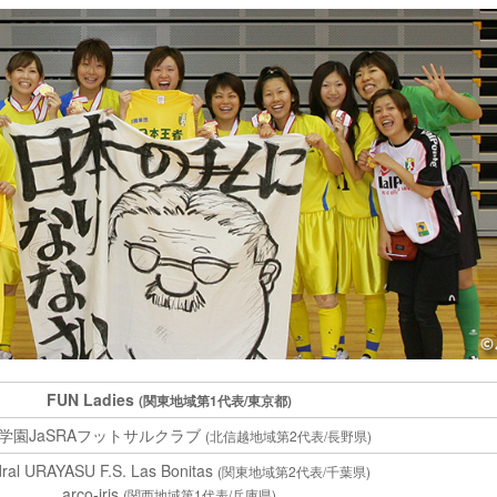
FUN Ladies
(関東地域第1代表/東京都)
学園JaSRAフットサルクラブ
(北信越地域第2代表/長野県)
ral URAYASU F.S. Las Bonitas
(関東地域第2代表/千葉県)
arco-iris
(関西地域第1代表/兵庫県)