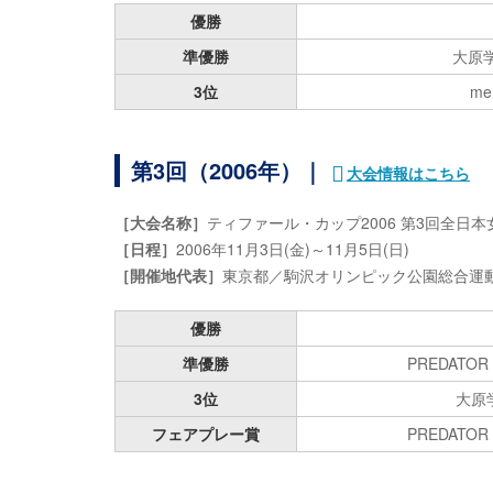
優勝
準優勝
大原
3位
mem
第3回（2006年）｜
大会情報はこちら
［大会名称］
ティファール・カップ2006 第3回全日
［日程］
2006年11月3日(金)～11月5日(日)
［開催地代表］
東京都／駒沢オリンピック公園総合運動
優勝
準優勝
PREDATOR 
3位
大原
フェアプレー賞
PREDATOR 