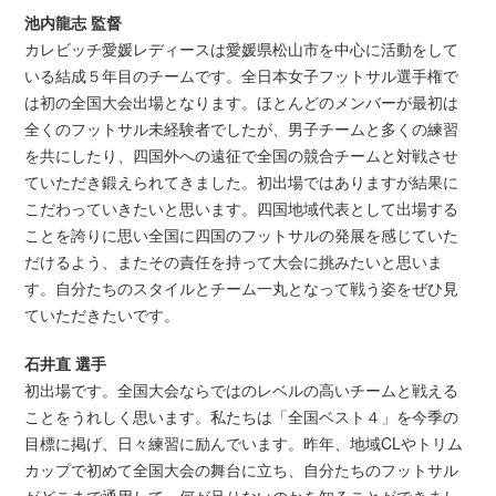
池内龍志 監督
カレビッチ愛媛レディースは愛媛県松山市を中心に活動をして
いる結成５年目のチームです。全日本女子フットサル選手権で
は初の全国大会出場となります。ほとんどのメンバーが最初は
全くのフットサル未経験者でしたが、男子チームと多くの練習
を共にしたり、四国外への遠征で全国の競合チームと対戦させ
ていただき鍛えられてきました。初出場ではありますが結果に
こだわっていきたいと思います。四国地域代表として出場する
ことを誇りに思い全国に四国のフットサルの発展を感じていた
だけるよう、またその責任を持って大会に挑みたいと思いま
す。自分たちのスタイルとチーム一丸となって戦う姿をぜひ見
ていただきたいです。
石井直 選手
初出場です。全国大会ならではのレベルの高いチームと戦える
ことをうれしく思います。私たちは「全国ベスト４」を今季の
目標に掲げ、日々練習に励んでいます。昨年、地域CLやトリム
カップで初めて全国大会の舞台に立ち、自分たちのフットサル
がどこまで通用して、何が足りないのかを知ることができまし