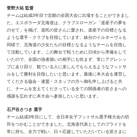
菅野大祐 監督
チームは結成3年目で念願の全国大会に出場することができまし
た。エスポラーダ北海道は、クラブスローガン「道産子の夢を
のせて」を掲げ、道民の皆さんに愛され、道産子の目標となる
ような選手・クラブを目指しています。妹分のイルネーヴェも
同様で、北海道の少女たちの目標となるようなチームを目指し
て活動しています。この舞台で戦うために日頃から準備をして
いたので、全国の強者揃いの相手にも怯まず、常にアグレシッ
ブに走り回り、観ている人に楽しんでもらえるようなフットサ
ルをして勝利を目指したいと思います。最後に本大会を運営し
てくださる協会・連盟・スタッフの方へ御礼申し上げると共
に、チームを支えてくださっている全ての関係者の皆さまへの
感謝を忘れずに本大会へ参加したいと思います。
石戸谷さつき 選手
チーム結成3年目にして、全日本女子フットサル選手権大会の切
符をつかむことができました。北海道代表としてのプライドを
常に持ち、全力で戦い、日々応援していただいている皆さまに