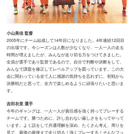
小山美佳 監督
2005年にチーム結成して14年目になりました。4年連続12回目
の出場です。今シーズンは人数が少なくなり、一人一人の走る
時間が増えましたが、みんなが走り切る力をつけてきました。
全員が選手であり監督であるので、自分で判断や決断をして、
みんなで課題を修正してレベルアップを図っています。この大
会に関わっている全て人に感謝の気持ちを忘れずに、初戦から
決勝戦だと思って、全力で楽しめるように頑張りたいと思いま
す。
吉田衣里 選手
今年のギャングは、一人一人が責任感を強く持ってプレーする
チームです。勝つために、許し合わない厳しさをもってやって
います。よく話をして共通理解を深め、たくさん考え、周りを
見て、最後の最後まで走り切る！強くプレーする！そんなフッ