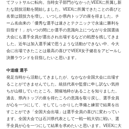
てフットサルに転向。当時女子部門がなかったVEEXに所属し新
たな競技活動を開始しました。VEEXに所属できたことの喜びと
名誉は競技力を増し、いつしか県内トップの座を得ました。チ
ーム名由来の「優秀な選手は速さとテクニックで永遠に勝利を
目指す！」がいつの間にか選手の意識向上につながり全国選抜
大会にも選手全員が選出され出場するなどの戦歴を残してきま
した。近年は加入選手減で思うような活動ができない中、今大
会に出場できたことは最高の喜びでVEEX女子健在をアピールし
決勝ラウンドを目指したいと思います。
中道瞳 選手
発足当時から活動してきましたが、なかなか全国大会に出場す
ることができませんでした。統括代表や監督に申し訳ない気持
ちが山積していたところ、開催地枠があることを知りました。
過去、県内トップの座を得たころの意識を取り戻し、選手全員
が心を一つにして、そしてしっかりした準備と練習で結果を出
すことができ「全国大会出場」は選手全員の喜びに変わってい
ます。全国大会では石川県代表として一戦一戦大切に戦い、選
手全員が心を一つにして結果を求めたいと思います。VEEXに大