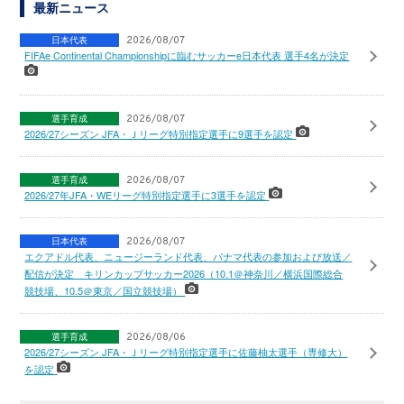
最新ニュース
日本代表
2026/08/07
FIFAe Continental Championshipに臨むサッカーe日本代表 選手4名が決定
選手育成
2026/08/07
2026/27シーズン JFA・Ｊリーグ特別指定選手に9選手を認定
選手育成
2026/08/07
2026/27年JFA・WEリーグ特別指定選手に3選手を認定
日本代表
2026/08/07
エクアドル代表、ニュージーランド代表、パナマ代表の参加および放送／
配信が決定 キリンカップサッカー2026（10.1＠神奈川／横浜国際総合
競技場、10.5＠東京／国立競技場）
選手育成
2026/08/06
2026/27シーズン JFA・Ｊリーグ特別指定選手に佐藤柚太選手（専修大）
を認定