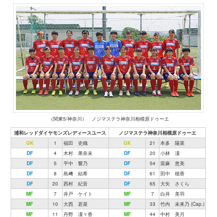
（関東5/神奈川） ノジマステラ神奈川相模原ドゥーエ
浦和レッドダイヤモンズレディースユース
ノジマステラ神奈川相模原ドゥーエ
GK
1
福田 史織
GK
21
本多 陽菜
DF
4
木村 果奈未
DF
20
小林 凜
DF
5
平中 響乃
DF
54
當麻 恵美
DF
8
島﨑 結希
DF
61
田中 穂香
DF
20
西村 紀音
DF
65
大矢 さくら
MF
7
井戸 ケイト
MF
7
白井 美羽
MF
10
大西 若菜
MF
33
竹内 未来乃 (Cap.)
MF
11
丹野 凜々香
MF
44
中村 美月