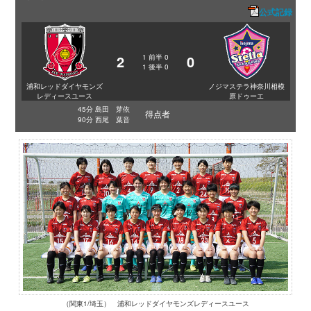
公式記録
2
0
1
前半
0
1
後半
0
浦和レッドダイヤモンズ
ノジマステラ神奈川相模
レディースユース
原ドゥーエ
45分 島田 芽依
得点者
90分 西尾 葉音
（関東1/埼玉） 浦和レッドダイヤモンズレディースユース