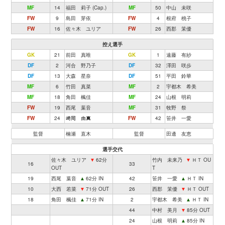
MF
14
福田 莉子 (Cap.)
MF
50
中山 未咲
FW
9
島田 芽依
FW
4
根府 桃子
FW
16
佐々木 ユリア
FW
26
西郡 茉優
控え選手
GK
21
前田 真唯
GK
1
遠藤 有紗
DF
2
河合 野乃子
DF
32
澤田 咲歩
DF
13
大森 星奈
DF
51
平田 鈴華
MF
6
竹田 真菜
MF
2
宇都木 希美
MF
18
角田 楓佳
MF
24
山根 明莉
FW
19
西尾 葉音
MF
31
牧野 祭
FW
24
﨑岡 由真
FW
42
笹井 一愛
監督
楠瀬 直木
監督
田邊 友恵
選手交代
佐々木 ユリア
▼
62分
竹内 未来乃
▼
ＨＴ OU
16
33
OUT
T
19
西尾 葉音
▲
62分 IN
42
笹井 一愛
▲
ＨＴ IN
10
大西 若菜
▼
71分 OUT
26
西郡 茉優
▼
ＨＴ OUT
18
角田 楓佳
▲
71分 IN
2
宇都木 希美
▲
ＨＴ IN
44
中村 美月
▼
85分 OUT
24
山根 明莉
▲
85分 IN