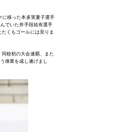
クに移った本多実夏子選手
込んでいた井手段祐有選手
たたくもゴールには至りま
。同校初の大会連覇、また
いう偉業を成し遂げまし