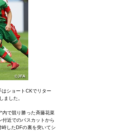
手はショートCKでリター
しました。
ア内で競り勝った斉藤花菜
ン付近でのパスカットから
峙したDFの裏を突いてシ