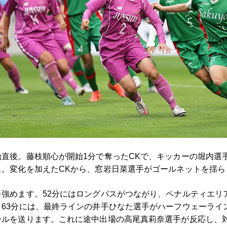
直後。藤枝順心が開始1分で奪ったCKで、キッカーの堀内選
ス。変化を加えたCKから、窓岩日菜選手がゴールネットを揺ら
強めます。52分にはロングパスがつながり、ペナルティエリ
63分には、最終ラインの井手ひなた選手がハーフウェーライ
ールを送ります。これに途中出場の高尾真莉奈選手が反応し、対