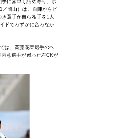
相手に素早く詰め寄り、ボ
1／岡山）は、自陣からビ
つき選手が自ら相手を1人
サイドでわずかに合わなか
Kでは、斉藤花菜選手のヘ
堀内意選手が蹴った左CKが