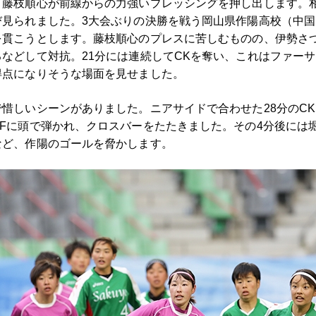
う藤枝順心が前線からの力強いプレッシングを押し出します。
見られました。3大会ぶりの決勝を戦う岡山県作陽高校（中国
を貫こうとします。藤枝順心のプレスに苦しむものの、伊勢さ
などして対抗。21分には連続してCKを奪い、これはファー
得点になりそうな場面を見せました。
惜しいシーンがありました。ニアサイドで合わせた28分のC
Fに頭で弾かれ、クロスバーをたたきました。その4分後には
など、作陽のゴールを脅かします。