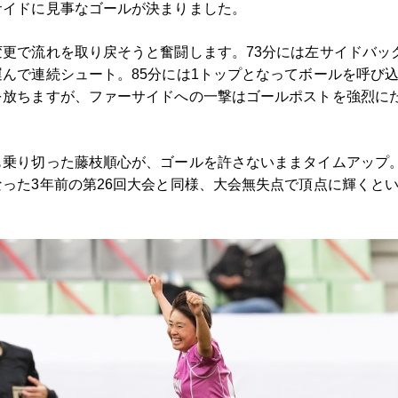
サイドに見事なゴールが決まりました。
更で流れを取り戻そうと奮闘します。73分には左サイドバッ
んで連続シュート。85分には1トップとなってボールを呼び
を放ちますが、ファーサイドへの一撃はゴールポストを強烈に
も乗り切った藤枝順心が、ゴールを許さないままタイムアップ
った3年前の第26回大会と同様、大会無失点で頂点に輝くと