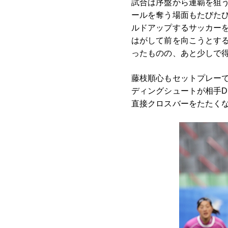
試合は序盤から連覇を狙
ールを奪う場面もたびたび
ルドアップするサッカー
はがして前を向こうとする
ったものの、あと少しで
藤枝順心もセットプレーで
ディングシュートが相手D
直接クロスバーをたたく