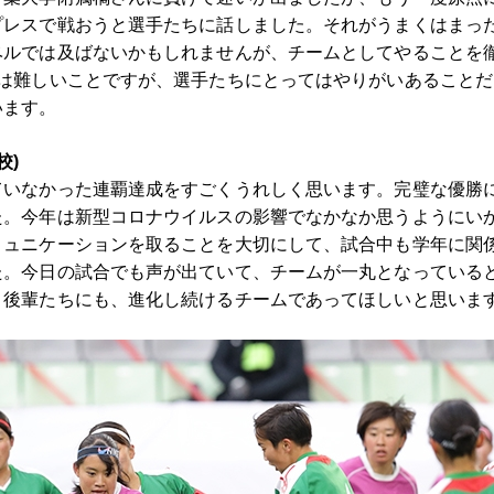
プレスで戦おうと選手たちに話しました。それがうまくはまっ
ベルでは及ばないかもしれませんが、チームとしてやることを
覇は難しいことですが、選手たちにとってはやりがいあること
います。
校)
ていなかった連覇達成をすごくうれしく思います。完璧な優勝
た。今年は新型コロナウイルスの影響でなかなか思うようにい
ミュニケーションを取ることを大切にして、試合中も学年に関
た。今日の試合でも声が出ていて、チームが一丸となっている
。後輩たちにも、進化し続けるチームであってほしいと思いま