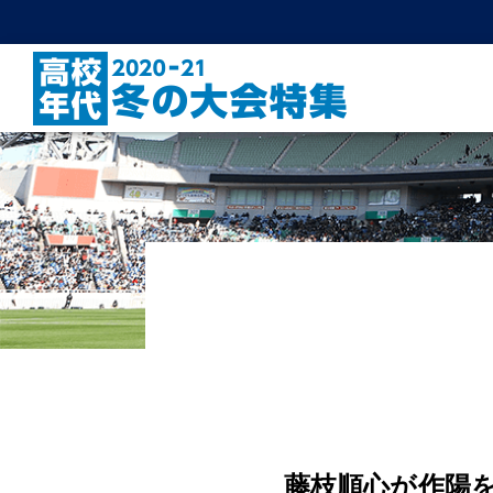
藤枝順心が作陽を