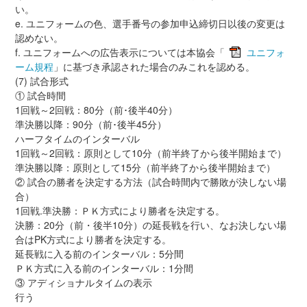
い。
e. ユニフォームの色、選手番号の参加申込締切日以後の変更は
認めない。
f. ユニフォームへの広告表示については本協会「
ユニフォ
ーム規程
」に基づき承認された場合のみこれを認める。
(7) 試合形式
① 試合時間
1回戦～2回戦：80分（前･後半40分）
準決勝以降：90分（前･後半45分）
ハーフタイムのインターバル
1回戦～2回戦：原則として10分（前半終了から後半開始まで）
準決勝以降：原則として15分（前半終了から後半開始まで）
② 試合の勝者を決定する方法（試合時間内で勝敗が決しない場
合）
1回戦.準決勝：ＰＫ方式により勝者を決定する。
決勝：20分（前・後半10分）の延長戦を行い、なお決しない場
合はPK方式により勝者を決定する。
延長戦に入る前のインターバル：5分間
ＰＫ方式に入る前のインターバル：1分間
③ アディショナルタイムの表示
行う