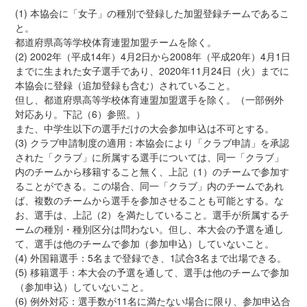
(1) 本協会に「女子」の種別で登録した加盟登録チームであるこ
と。
都道府県高等学校体育連盟加盟チームを除く。
(2) 2002年（平成14年）4月2日から2008年（平成20年）4月1日
までに生まれた女子選手であり、2020年11月24日（火）までに
本協会に登録（追加登録も含む）されていること。
但し、都道府県高等学校体育連盟加盟選手を除く。（一部例外
対応あり。下記（6）参照。）
また、中学生以下の選手だけの大会参加申込は不可とする。
(3) クラブ申請制度の適用：本協会により「クラブ申請」を承認
された「クラブ」に所属する選手については、同一「クラブ」
内のチームから移籍すること無く、上記（1）のチームで参加す
ることができる。この場合、同一「クラブ」内のチームであれ
ば、複数のチームから選手を参加させることも可能とする。な
お、選手は、上記（2）を満たしていること。選手が所属するチ
ームの種別・種別区分は問わない。但し、本大会の予選を通し
て、選手は他のチームで参加（参加申込）していないこと。
(4) 外国籍選手：5名まで登録でき、1試合3名まで出場できる。
(5) 移籍選手：本大会の予選を通して、選手は他のチームで参加
（参加申込）していないこと。
(6) 例外対応：選手数が11名に満たない場合に限り、参加申込合